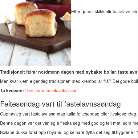
Etter gamal skikk blir fastelavn fe
Tradisjonelt feirar nordmenn dagen med nybakte bollar, fastelavns
Men kvar kjem eigentleg tradisjonen med krembollar frå? Dei gode bollane
Ta kvissen:
Den store fastelavnkvissen
Feitesøndag vart til fastelavnssøndag
Opphavleg vart fastelavnssøndag kalla feitesøndag eller fleskesøndag.
Denne dagen var det vanleg å fleska seg med god og feit mat, som mell
Bollane dukka først opp i byane, og seinare flytta det seg til bygdene i