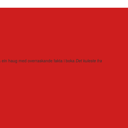
r på ein haug med overraskande fakta i boka
Det kuleste fra