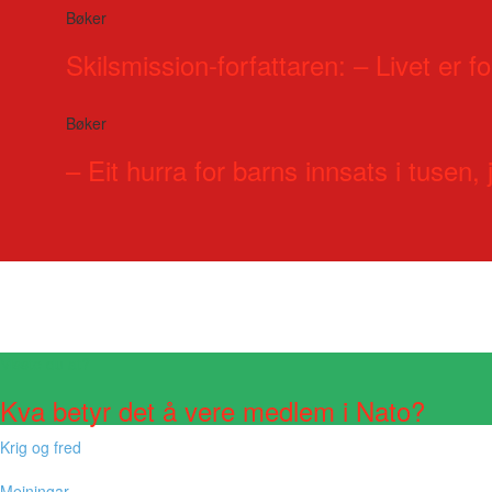
Bøker
Skilsmission-forfattaren: – Livet er for
Bøker
– Eit hurra for barns innsats i tusen, j
Visste du at?
Kva betyr det å vere medlem i Nato?
Krig og fred
Meiningar