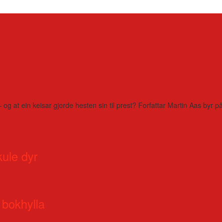
– og at ein keisar gjorde hesten sin til prest? Forfattar Martin Aas by
kule dyr
 bokhylla