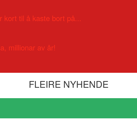
 kort til å kaste bort på...
a, millionar av år!
FLEIRE NYHENDE