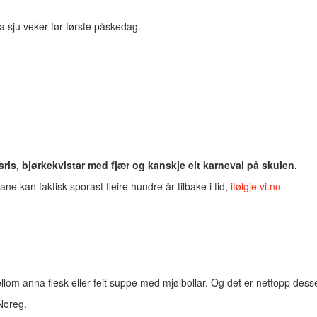
ira sju veker før første påskedag.
ris, bjørkekvistar med fjær og kanskje eit karneval på skulen.
 kan faktisk sporast fleire hundre år tilbake i tid,
ifølgje vi.no.
om anna flesk eller feit suppe med mjølbollar. Og det er nettopp desse
 Noreg.