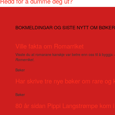
Redd for å dumme deg ut?
BOKMELDINGAR OG SISTE NYTT OM BØKER
Ville fakta om Romarriket
Visste du at romarane kanskje var betre enn oss til å byggja 
Romerriket
.
Bøker
Har skrive tre nye bøker om rare og 
Bøker
80 år sidan Pippi Langstrømpe kom i