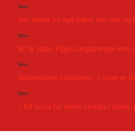
Bøker
Har skrive tre nye bøker om rare og 
Bøker
80 år sidan Pippi Langstrømpe kom i
Bøker
Skilsmission-forfattaren: – Livet er for
Bøker
– Eit hurra for barns innsats i tusen, j