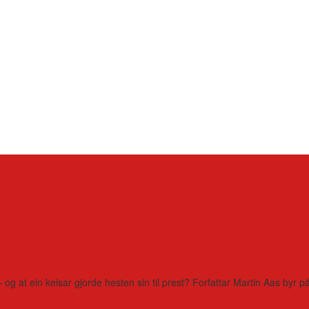
– og at ein keisar gjorde hesten sin til prest? Forfattar Martin Aas by