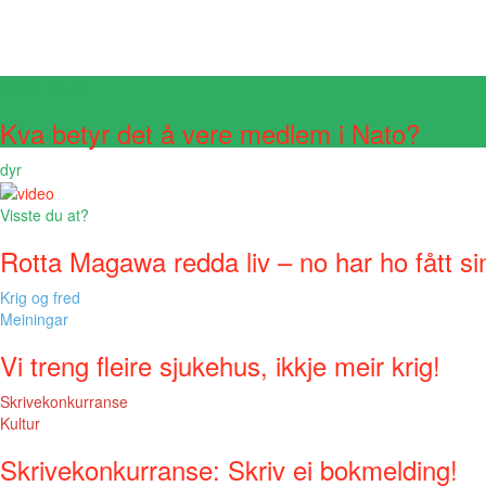
Visste du at?
Kva betyr det å vere medlem i Nato?
dyr
Visste du at?
Rotta Magawa redda liv – no har ho fått si
Krig og fred
Meiningar
Vi treng fleire sjukehus, ikkje meir krig!
Skrivekonkurranse
Kultur
Skrivekonkurranse: Skriv ei bokmelding!