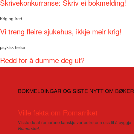
Skrivekonkurranse: Skriv ei bokmelding!
Krig og fred
Vi treng fleire sjukehus, ikkje meir krig!
psykisk helse
Redd for å dumme deg ut?
BOKMELDINGAR OG SISTE NYTT OM BØKER
Ville fakta om Romarriket
Visste du at romarane kanskje var betre enn oss til å byggja 
Romerriket
.