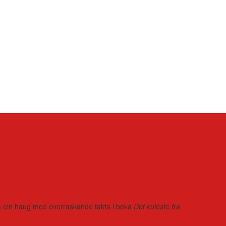
r på ein haug med overraskande fakta i boka
Det kuleste fra