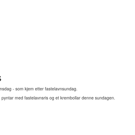
s
eonsdag - som kjem etter fastelavnsundag.
m pyntar med fastelavnsris og et krembollar denne sundagen.