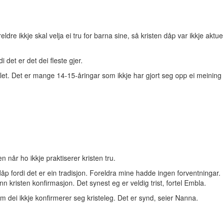
dre ikkje skal velja ei tru for barna sine, så kristen dåp var ikkje aktu
i det er det dei fleste gjer.
let. Det er mange 14-15-åringar som ikkje har gjort seg opp ei meining 
n når ho ikkje praktiserer kristen tru.
p fordi det er ein tradisjon. Foreldra mine hadde ingen forventningar. 
 kristen konfirmasjon. Det synest eg er veldig trist, fortel Embla.
m dei ikkje konfirmerer seg kristeleg. Det er synd, seier Nanna.