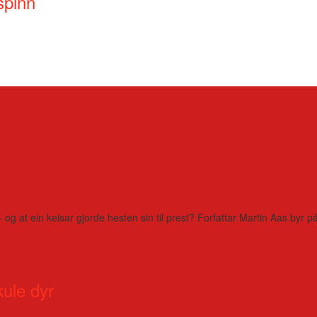
spinn
– og at ein keisar gjorde hesten sin til prest? Forfattar Martin Aas by
kule dyr