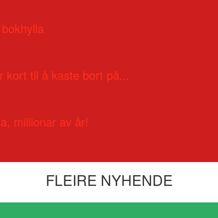
 bokhylla
 kort til å kaste bort på...
a, millionar av år!
FLEIRE NYHENDE