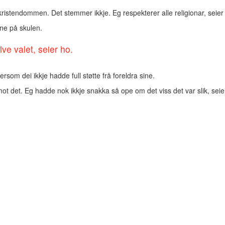
kristendommen. Det stemmer ikkje. Eg respekterer alle religionar, seie
ne på skulen.
ve valet, seier ho.
rsom dei ikkje hadde full støtte frå foreldra sine.
mot det. Eg hadde nok ikkje snakka så ope om det viss det var slik, sei