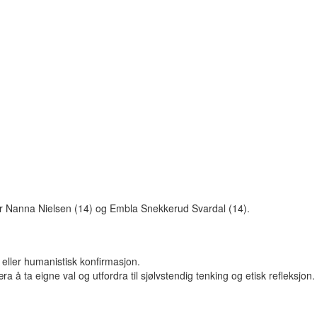
eier Nanna Nielsen (14) og Embla Snekkerud Svardal (14).
n eller humanistisk konfirmasjon.
 ta eigne val og utfordra til sjølvstendig tenking og etisk refleksjon.