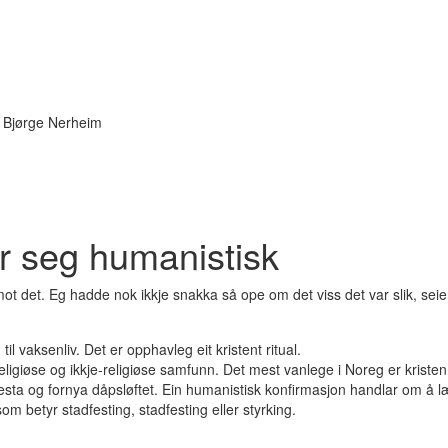
a Bjørge Nerheim
r seg humanistisk
imot det. Eg hadde nok ikkje snakka så ope om det viss det var slik, s
 vaksenliv. Det er opphavleg eit kristent ritual.
religiøse og ikkje-religiøse samfunn. Det mest vanlege i Noreg er kriste
a og fornya dåpsløftet. Ein humanistisk konfirmasjon handlar om å læra å
m betyr stadfesting, stadfesting eller styrking.