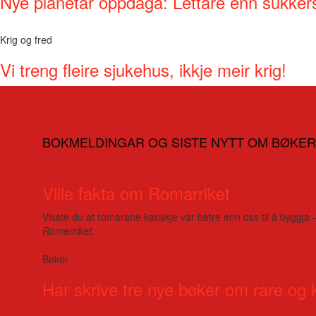
Nye planetar oppdaga: Lettare enn sukker
Krig og fred
Vi treng fleire sjukehus, ikkje meir krig!
BOKMELDINGAR OG SISTE NYTT OM BØKER
Ville fakta om Romarriket
Visste du at romarane kanskje var betre enn oss til å byggja 
Romerriket
.
Bøker
Har skrive tre nye bøker om rare og 