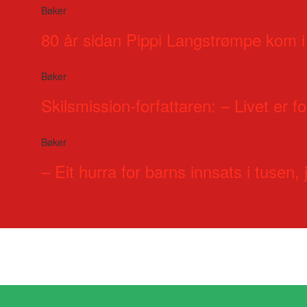
Bøker
80 år sidan Pippi Langstrømpe kom i
Bøker
Skilsmission-forfattaren: – Livet er for
Bøker
– Eit hurra for barns innsats i tusen, j
Visste du at?