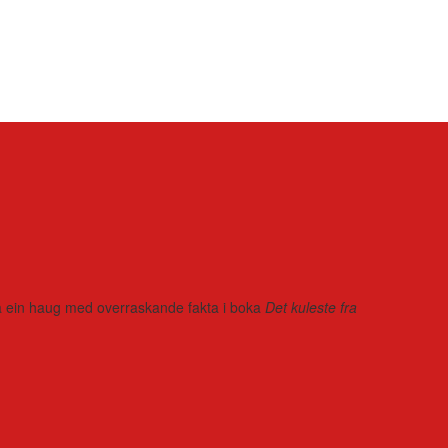
r på ein haug med overraskande fakta i boka
Det kuleste fra