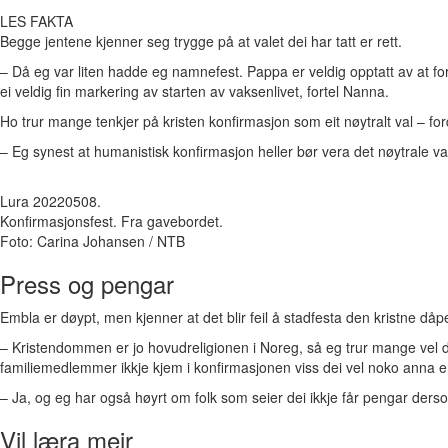
LES FAKTA
Begge jentene kjenner seg trygge på at valet dei har tatt er rett.
– Då eg var liten hadde eg namnefest. Pappa er veldig opptatt av at forel
ei veldig fin markering av starten av vaksenlivet, fortel Nanna.
Ho trur mange tenkjer på kristen konfirmasjon som eit nøytralt val – ford
– Eg synest at humanistisk konfirmasjon heller bør vera det nøytrale va
Lura 20220508.
Konfirmasjonsfest. Fra gavebordet.
Foto: Carina Johansen / NTB
Press og pengar
Embla er døypt, men kjenner at det blir feil å stadfesta den kristne dåpe
– Kristendommen er jo hovudreligionen i Noreg, så eg trur mange vel då
familiemedlemmer ikkje kjem i konfirmasjonen viss dei vel noko anna enn
– Ja, og eg har også høyrt om folk som seier dei ikkje får pengar derso
Vil læra meir