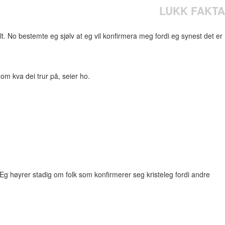
LUKK FAKTA
elt. No bestemte eg sjølv at eg vil konfirmera meg fordi eg synest det er
om kva dei trur på, seier ho.
Eg høyrer stadig om folk som konfirmerer seg kristeleg fordi andre