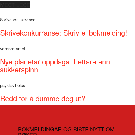
MEST LESE
Skrivekonkurranse
Skrivekonkurranse: Skriv ei bokmelding!
verdsrommet
Nye planetar oppdaga: Lettare enn
sukkerspinn
psykisk helse
Redd for å dumme deg ut?
BOKMELDINGAR OG SISTE NYTT OM
BØKER