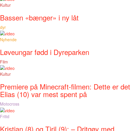
Kultur
Bassen «bænger» i ny låt
dyr
Nyhende
Løveungar fødd i Dyreparken
Film
Kultur
Premiere på Minecraft-filmen: Dette er det
Elias (10) var mest spent på
Motocross
Fritid
Kristian (8) og Tiril (9): – Dritgøy med