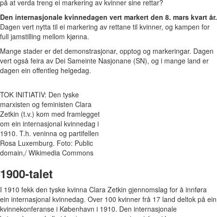
på at verda treng ei markering av kvinner sine rettar?
Den internasjonale kvinnedagen vert markert den 8. mars kvart år.
Dagen vert nytta til ei markering av rettane til kvinner, og kampen for
full jamstilling mellom kjønna.
Mange stader er det demonstrasjonar, opptog og markeringar. Dagen
vert også feira av Dei Sameinte Nasjonane (SN), og i mange land er
dagen ein offentleg helgedag.
TOK INITIATIV: Den tyske
marxisten og feministen Clara
Zetkin (t.v.) kom med framlegget
om ein internasjonal kvinnedag i
1910. T.h. veninna og partifellen
Rosa Luxemburg. Foto: Public
domain,/ Wikimedia Commons
1900-talet
I 1910 fekk den tyske kvinna Clara Zetkin gjennomslag for å innføra
ein internasjonal kvinnedag. Over 100 kvinner frå 17 land deltok på ein
kvinnekonferanse i København i 1910. Den internasjonale