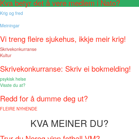
Kva betyr det å vere medlem i Nato?
Krig og fred
Meiningar
Vi treng fleire sjukehus, ikkje meir krig!
Skrivekonkurranse
Kultur
Skrivekonkurranse: Skriv ei bokmelding!
psykisk helse
Visste du at?
Redd for å dumme deg ut?
FLEIRE NYHENDE
KVA MEINER DU?
Trur du Noreg vinn fotball-VM?