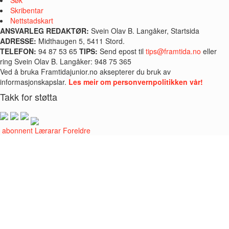
Skribentar
Nettstadskart
ANSVARLEG REDAKTØR:
Svein Olav B. Langåker, Startsida
ADRESSE:
Midthaugen 5, 5411 Stord.
TELEFON:
94 87 53 65
TIPS:
Send epost til
tips@framtida.no
eller
ring Svein Olav B. Langåker: 948 75 365
Ved å bruka Framtidajunior.no aksepterer du bruk av
informasjonskapslar.
Les meir om personvernpolitikken vår!
Takk for støtta
i abonnent
Lærarar
Foreldre