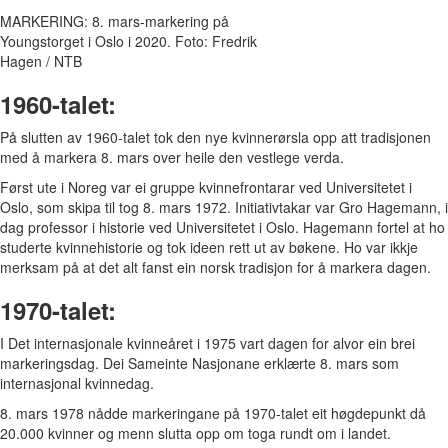
MARKERING: 8. mars-markering på
Youngstorget i Oslo i 2020. Foto: Fredrik
Hagen / NTB
1960-talet:
På slutten av 1960-talet tok den nye kvinnerørsla opp att tradisjonen
med å markera 8. mars over heile den vestlege verda.
Først ute i Noreg var ei gruppe kvinnefrontarar ved Universitetet i
Oslo, som skipa til tog 8. mars 1972. Initiativtakar var Gro Hagemann, i
dag professor i historie ved Universitetet i Oslo. Hagemann fortel at ho
studerte kvinnehistorie og tok ideen rett ut av bøkene. Ho var ikkje
merksam på at det alt fanst ein norsk tradisjon for å markera dagen.
1970-talet:
I Det internasjonale kvinneåret i 1975 vart dagen for alvor ein brei
markeringsdag. Dei Sameinte Nasjonane erklærte 8. mars som
internasjonal kvinnedag.
8. mars 1978 nådde markeringane på 1970-talet eit høgdepunkt då
20.000 kvinner og menn slutta opp om toga rundt om i landet.