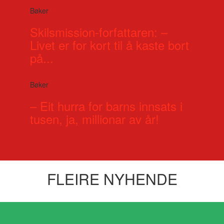
Bøker
Skilsmission-forfattaren: –
Livet er for kort til å kaste bort
på...
Bøker
– Eit hurra for barns innsats i
tusen, ja, millionar av år!
FLEIRE NYHENDE
Visste du at?