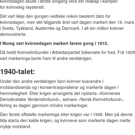
kvinnedagen skulle i første omgang vera ein reiskap i kampen
for kvinneleg røysterett.
Det vart ikkje den gongen vedteke nokon bestemt dato for
kvinnedagen, men det følgjande året vart dagen markert den 19. mars
i Sveits, Tyskland, Austerrike og Danmark. I alt ein million kvinner
demonstrerte.
I Noreg vart kvinnedagen markert første gong i 1915.
Då heldt Kvinneforbundet i Arbeidarpartiet folkemøte for fred. Frå 1929
vart markeringa borte fram til andre verdskrigen.
1940-talet:
Under den andre verdskrigen fann kvinner kvarandre i
motstandsrørsla og i konsentrasjonsleirar og markerte dagen i
hemmelegheit. Etter krigen arrangerte det nystarta «Kvinnenes
Demokratiske Verdensforbund», seinare «Norsk Kvinneforbund»,
feiring av dagen gjennom mindre markeringar.
Den første offisielle markeringa etter krigen var i 1948. Men på denne
tida starta den kalde krigen, og kvinnene som markerte dagen møtte
mykje motstand.