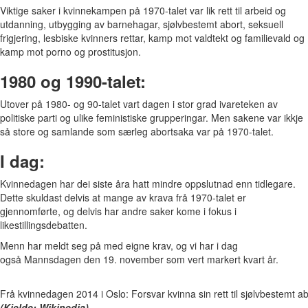
Viktige saker i kvinnekampen på 1970-talet var lik rett til arbeid og
utdanning, utbygging av barnehagar, sjølvbestemt abort, seksuell
frigjering, lesbiske kvinners rettar, kamp mot valdtekt og familievald og
kamp mot porno og prostitusjon.
1980 og 1990-talet:
Utover på 1980- og 90-talet vart dagen i stor grad ivareteken av
politiske parti og ulike feministiske grupperingar. Men sakene var ikkje
så store og samlande som særleg abortsaka var på 1970-talet.
I dag:
Kvinnedagen har dei siste åra hatt mindre oppslutnad enn tidlegare.
Dette skuldast delvis at mange av krava frå 1970-talet er
gjennomførte, og delvis har andre saker kome i fokus i
likestillingsdebatten.
Menn har meldt seg på med eigne krav, og vi har i dag
også Mannsdagen den 19. november som vert markert kvart år.
Frå kvinnedagen 2014 i Oslo: Forsvar kvinna sin rett til sjølvbestem
(Kjelde: Wikipedia)