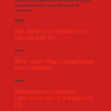
prest? Forfattar Martin Aas byr på ein haug med
overraskande fakta i boka
Det kuleste fra
Romerriket
.
Bøker
Har skrive tre nye bøker om
rare og kule dyr
Bøker
80 år sidan Pippi Langstrømpe
kom i bokhylla
Bøker
Skilsmission-forfattaren: –
Livet er for kort til å kaste bort
på...