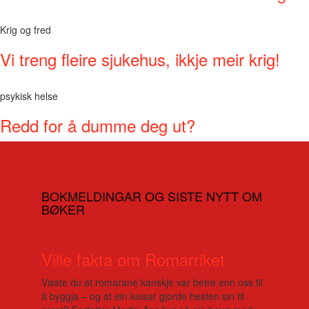
Krig og fred
Vi treng fleire sjukehus, ikkje meir krig!
psykisk helse
Redd for å dumme deg ut?
BOKMELDINGAR OG SISTE NYTT OM
BØKER
Ville fakta om Romarriket
Visste du at romarane kanskje var betre enn oss til
å byggja – og at ein keisar gjorde hesten sin til