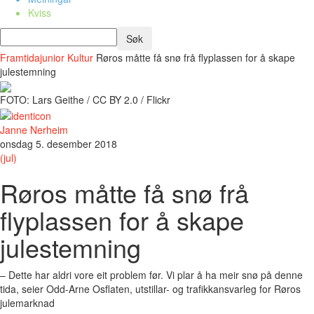
Kviss
Framtidajunior
Kultur
Røros måtte få snø frå flyplassen for å skape
julestemning
FOTO: Lars Geithe / CC BY 2.0 / Flickr
Janne Nerheim
onsdag 5. desember 2018
(jul)
Røros måtte få snø frå
flyplassen for å skape
julestemning
– Dette har aldri vore eit problem før. Vi plar å ha meir snø på denne
tida, seier Odd-Arne Osflaten, utstillar- og trafikkansvarleg for Røros
julemarknad