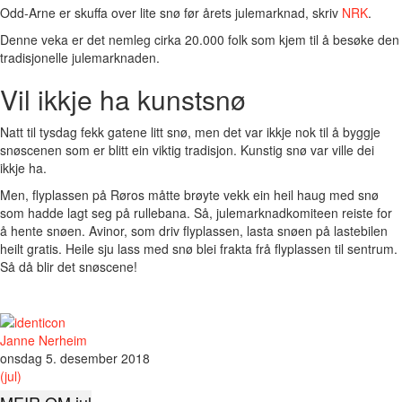
Odd-Arne er skuffa over lite snø før årets julemarknad, skriv
NRK
.
Denne veka er det nemleg cirka 20.000 folk som kjem til å besøke den
tradisjonelle julemarknaden.
Vil ikkje ha kunstsnø
Natt til tysdag fekk gatene litt snø, men det var ikkje nok til å byggje
snøscenen som er blitt ein viktig tradisjon. Kunstig snø var ville dei
ikkje ha.
Men, flyplassen på Røros måtte brøyte vekk ein heil haug med snø
som hadde lagt seg på rullebana. Så, julemarknadkomiteen reiste for
å hente snøen. Avinor, som driv flyplassen, lasta snøen på lastebilen
heilt gratis. Heile sju lass med snø blei frakta frå flyplassen til sentrum.
Så då blir det snøscene!
Janne Nerheim
onsdag 5. desember 2018
(jul)
MEIR OM jul