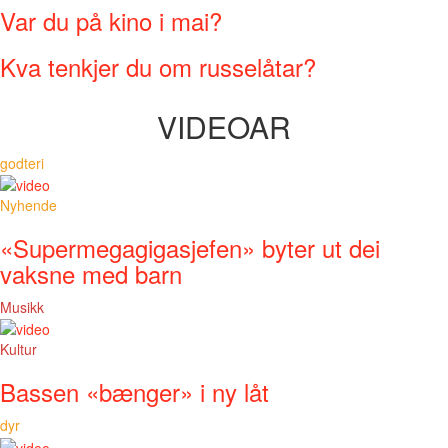
Var du på kino i mai?
Kva tenkjer du om russelåtar?
VIDEOAR
godteri
Nyhende
«Supermegagigasjefen» byter ut dei
vaksne med barn
Musikk
Kultur
Bassen «bænger» i ny låt
dyr