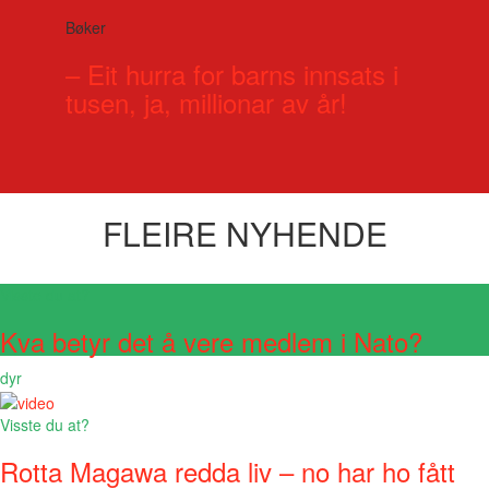
Bøker
– Eit hurra for barns innsats i
tusen, ja, millionar av år!
FLEIRE NYHENDE
Visste du at?
Kva betyr det å vere medlem i Nato?
dyr
Visste du at?
Rotta Magawa redda liv – no har ho fått