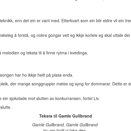
eknikk, enn det ein er vant med. Etterkvart som ein blir eldre vil ein 
keleg å forstå, og nokre gongar veit eg ikkje korleis eg skal uttale dei h
 melodien og teksta til å finne rytma i kvedinga.
 songen har ho ikkje heilt på plass enda.
eik, der mange songgrupper møtes og syng for dommarar. Dette er stort 
 ein sjokolade mot slutten av konkurransen, fortel Liv.
 slutte.
Teksta til Gamle Gullbrand
Gamle Gullbrand, Gamle Gullbrand
tru om trolli vi taka deg,