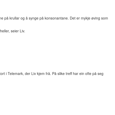
trene på krullar og å synge på konsonantane. Det er mykje øving som
eller, seier Liv.
i Telemark, der Liv kjem frå. På slike treff har ein ofte på seg