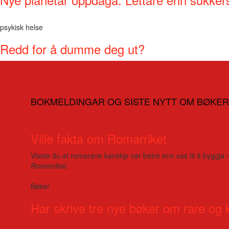
psykisk helse
Redd for å dumme deg ut?
BOKMELDINGAR OG SISTE NYTT OM BØKER
Ville fakta om Romarriket
Visste du at romarane kanskje var betre enn oss til å byggja 
Romerriket
.
Bøker
Har skrive tre nye bøker om rare og 