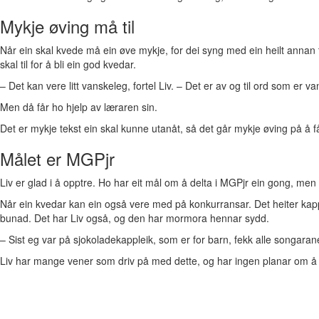
Mykje øving må til
Når ein skal kvede må ein øve mykje, for dei syng med ein heilt annan t
skal til for å bli ein god kvedar.
–
Det kan vere litt vanskeleg, fortel Liv.
–
Det er av og til ord som er vans
Men då får ho hjelp av læraren sin.
Det er mykje tekst ein skal kunne utanåt, så det går mykje øving på å få
Målet er MGPjr
Liv er glad i å opptre. Ho har eit mål om å delta i MGPjr ein gong, men
Når ein kvedar kan ein også vere med på konkurransar. Det heiter kappl
bunad. Det har Liv også, og den har mormora hennar sydd.
–
Sist eg var på sjokoladekappleik, som er for barn, fekk alle songarane
Liv har mange vener som driv på med dette, og har ingen planar om å