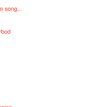
m song...
rbod
spinn