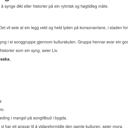
 å synge dikt eller historier på ein rytmisk og høgtidleg måte.
t vil seie at ein legg vekt og held lyden på konsonantane, i staden fo
 syng i ei songgruppe gjennom kulturskulen. Gruppa hennar øvar ein gong
istorier som ein syng, seier Liv.
 saka.
y.
ho.
eding i mangel på songtilbud i bygda.
 vi har eit ansvar til å vidareformidle den gamle kulturen, seier mora.