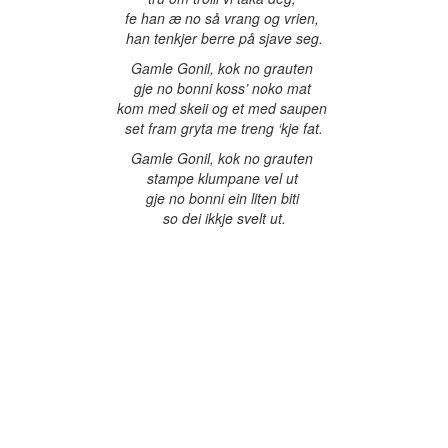
fe han æ no så vrang og vrien,
han tenkjer berre på sjave seg.
Gamle Gonil, kok no grauten
gje no bonni koss’ noko mat
kom med skeii og et med saupen
set fram gryta me treng ‘kje fat.
Gamle Gonil, kok no grauten
stampe klumpane vel ut
gje no bonni ein liten biti
so dei ikkje svelt ut.