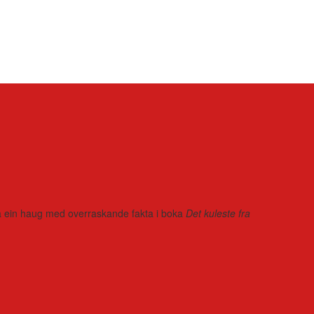
r på ein haug med overraskande fakta i boka
Det kuleste fra