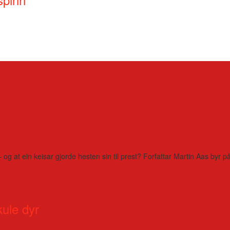
– og at ein keisar gjorde hesten sin til prest? Forfattar Martin Aas by
kule dyr