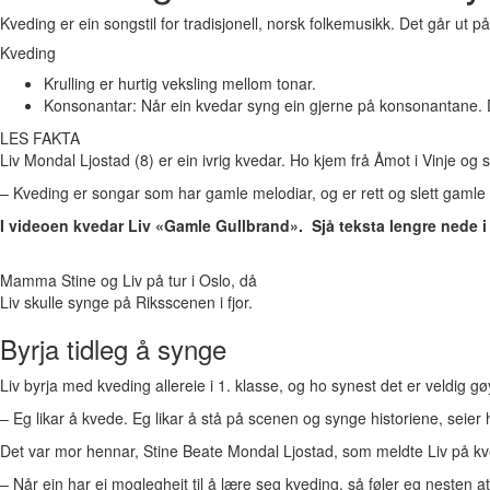
Kveding er ein songstil for tradisjonell, norsk folkemusikk. Det går ut på
Kveding
Krulling er hurtig veksling mellom tonar.
Konsonantar: Når ein kvedar syng ein gjerne på konsonantane. De
LES FAKTA
Liv Mondal Ljostad (8) er ein ivrig kvedar. Ho kjem frå Åmot i Vinje og
–
Kveding er songar som har gamle melodiar, og er rett og slett gamle h
I videoen kvedar Liv «Gamle Gullbrand». Sjå teksta lengre nede i
Mamma Stine og Liv på tur i Oslo, då
Liv skulle synge på Riksscenen i fjor.
Byrja tidleg å synge
Liv byrja med kveding allereie i 1. klasse, og ho synest det er veldig gø
–
Eg likar å kvede. Eg likar å stå på scenen og synge historiene, seier 
Det var mor hennar, Stine Beate Mondal Ljostad, som meldte Liv på kv
–
Når ein har ei moglegheit til å lære seg kveding, så føler eg nesten at