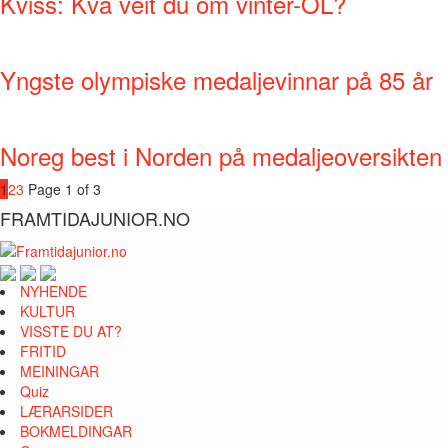
Kviss: Kva veit du om vinter-OL?
Yngste olympiske medaljevinnar på 85 år
Noreg best i Norden på medaljeoversikten 
1
2
3
Page 1 of 3
FRAMTIDAJUNIOR.NO
NYHENDE
KULTUR
VISSTE DU AT?
FRITID
MEININGAR
Quiz
LÆRARSIDER
BOKMELDINGAR