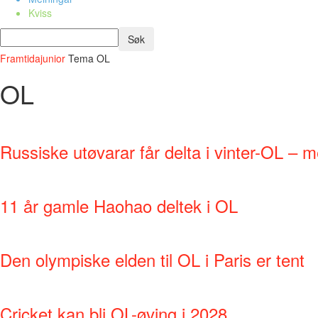
Kviss
Framtidajunior
Tema
OL
OL
Russiske utøvarar får delta i vinter-OL – m
11 år gamle Haohao deltek i OL
Den olympiske elden til OL i Paris er tent
Cricket kan bli OL-øving i 2028