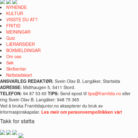
NYHENDE
KULTUR
VISSTE DU AT?
FRITID
MEININGAR
Quiz
LÆRARSIDER
BOKMELDINGAR
Om oss
Søk
Skribentar
Nettstadskart
ANSVARLEG REDAKTØR:
Svein Olav B. Langåker, Startsida
ADRESSE:
Midthaugen 5, 5411 Stord.
TELEFON:
94 87 53 65
TIPS:
Send epost til
tips@framtida.no
eller
ring Svein Olav B. Langåker: 948 75 365
Ved å bruka Framtidajunior.no aksepterer du bruk av
informasjonskapslar.
Les meir om personvernpolitikken vår!
Takk for støtta