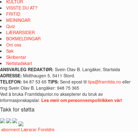
KULTUR
VISSTE DU AT?
FRITID
MEININGAR
Quiz
LÆRARSIDER
BOKMELDINGAR
Om oss
Søk
Skribentar
Nettstadskart
ANSVARLEG REDAKTØR:
Svein Olav B. Langåker, Startsida
ADRESSE:
Midthaugen 5, 5411 Stord.
TELEFON:
94 87 53 65
TIPS:
Send epost til
tips@framtida.no
eller
ring Svein Olav B. Langåker: 948 75 365
Ved å bruka Framtidajunior.no aksepterer du bruk av
informasjonskapslar.
Les meir om personvernpolitikken vår!
Takk for støtta
i abonnent
Lærarar
Foreldre