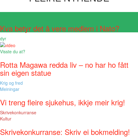
Visste du at?
Kva betyr det å vere medlem i Nato?
dyr
Visste du at?
Rotta Magawa redda liv – no har ho fått
sin eigen statue
Krig og fred
Meiningar
Vi treng fleire sjukehus, ikkje meir krig!
Skrivekonkurranse
Kultur
Skrivekonkurranse: Skriv ei bokmelding!