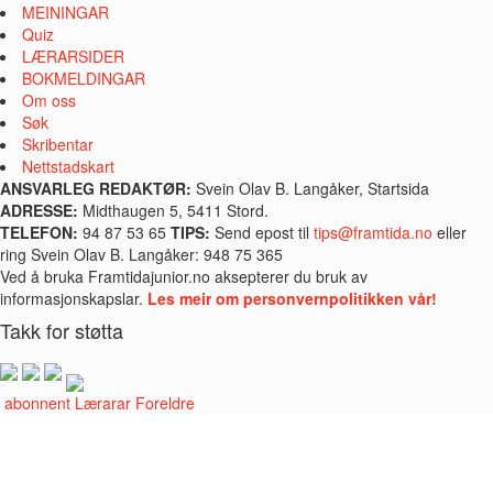
MEININGAR
Quiz
LÆRARSIDER
BOKMELDINGAR
Om oss
Søk
Skribentar
Nettstadskart
ANSVARLEG REDAKTØR:
Svein Olav B. Langåker, Startsida
ADRESSE:
Midthaugen 5, 5411 Stord.
TELEFON:
94 87 53 65
TIPS:
Send epost til
tips@framtida.no
eller
ring Svein Olav B. Langåker: 948 75 365
Ved å bruka Framtidajunior.no aksepterer du bruk av
informasjonskapslar.
Les meir om personvernpolitikken vår!
Takk for støtta
i abonnent
Lærarar
Foreldre