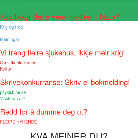
Visste du at?
Kva betyr det å vere medlem i Nato?
Krig og fred
Meiningar
Vi treng fleire sjukehus, ikkje meir krig!
Skrivekonkurranse
Kultur
Skrivekonkurranse: Skriv ei bokmelding!
psykisk helse
Visste du at?
Redd for å dumme deg ut?
FLEIRE NYHENDE
KVA MEINER DU?