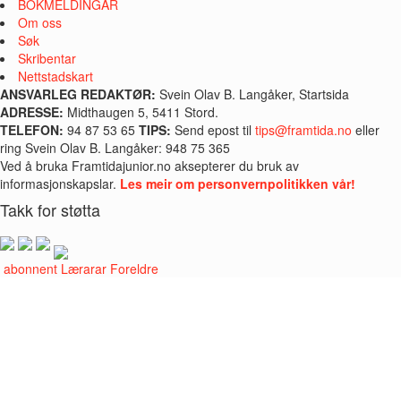
BOKMELDINGAR
Om oss
Søk
Skribentar
Nettstadskart
ANSVARLEG REDAKTØR:
Svein Olav B. Langåker, Startsida
ADRESSE:
Midthaugen 5, 5411 Stord.
TELEFON:
94 87 53 65
TIPS:
Send epost til
tips@framtida.no
eller
ring Svein Olav B. Langåker: 948 75 365
Ved å bruka Framtidajunior.no aksepterer du bruk av
informasjonskapslar.
Les meir om personvernpolitikken vår!
Takk for støtta
i abonnent
Lærarar
Foreldre