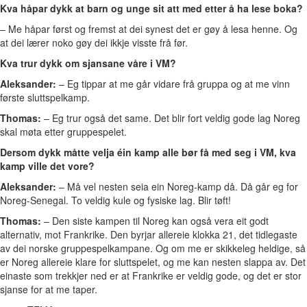
Kva håpar dykk at barn og unge sit att med etter å ha lese boka?
– Me håpar først og fremst at dei synest det er gøy å lesa henne. Og
at dei lærer noko gøy dei ikkje visste frå før.
Kva trur dykk om sjansane våre i VM?
Aleksander:
– Eg tippar at me går vidare frå gruppa og at me vinn
første sluttspelkamp.
Thomas:
– Eg trur også det same. Det blir fort veldig gode lag Noreg
skal møta etter gruppespelet.
Dersom dykk måtte velja éin kamp alle bør få med seg i VM, kva
kamp ville det vore?
Aleksander:
– Må vel nesten seia ein Noreg-kamp då. Då går eg for
Noreg-Senegal. To veldig kule og fysiske lag. Blir tøft!
Thomas:
– Den siste kampen til Noreg kan også vera eit godt
alternativ, mot Frankrike. Den byrjar allereie klokka 21, det tidlegaste
av dei norske gruppespelkampane. Og om me er skikkeleg heldige, så
er Noreg allereie klare for sluttspelet, og me kan nesten slappa av. Det
einaste som trekkjer ned er at Frankrike er veldig gode, og det er stor
sjanse for at me taper.