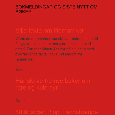
BOKMELDINGAR OG SISTE NYTT OM
BØKER
Ville fakta om Romarriket
Visste du at romarane kanskje var betre enn oss til
å byggja – og at ein keisar gjorde hesten sin til
prest? Forfattar Martin Aas byr på ein haug med
overraskande fakta i boka
Det kuleste fra
Romerriket
.
Bøker
Har skrive tre nye bøker om
rare og kule dyr
Bøker
80 år sidan Pippi Langstrømpe