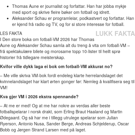
Thomas Aune er journalist og forfattar. Han har jobba mykje
med sport og skrive fleire bøker om fotball og idrett.
Aleksander Schau er programleiar, podkastvert og forfattar. Han
er kjend frå radio og TV, og for si store interesse for fotball.
LUKK FAKTA
LES FAKTA
I Den store boka om fotball-VM 2026 har Thomas
Aune og Aleksander Schau samla alt du treng å vita om fotball-VM –
frå spektakulære bilete og morosame topp 10-lister til heilt sprø
historier frå tidlegare meisterskap.
Kvifor ville dykk laga ei bok om fotball-VM akkurat no?
– Me ville skriva VM-bok fordi endeleg klarte herrelandslaget det
kvinnelandslaget har klart ørten gonger før: Nemleg å kvalifisera seg til
VM!
Kva gjer VM i 2026 ekstra spennande?
– At me er med! Og at me har nokre av verdas aller beste
fotballspelarar i norsk drakt, som Erling Braut Haaland og Martin
Ødegaard. Og så har me i tillegg utrulege spelarar som Julian
Ryerson, Antonio Nusa, Sander Berge, Andreas Schjelderup, Oscar
Bobb og Jørgen Strand Larsen med på laget.