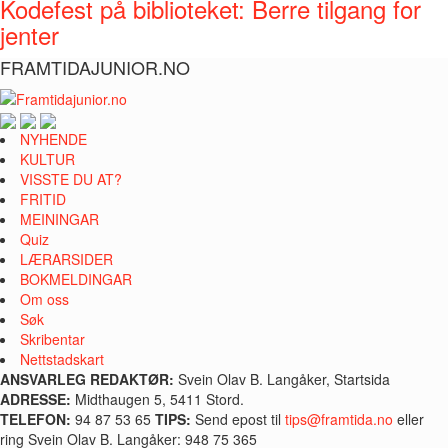
Kodefest på biblioteket: Berre tilgang for
jenter
FRAMTIDAJUNIOR.NO
NYHENDE
KULTUR
VISSTE DU AT?
FRITID
MEININGAR
Quiz
LÆRARSIDER
BOKMELDINGAR
Om oss
Søk
Skribentar
Nettstadskart
ANSVARLEG REDAKTØR:
Svein Olav B. Langåker, Startsida
ADRESSE:
Midthaugen 5, 5411 Stord.
TELEFON:
94 87 53 65
TIPS:
Send epost til
tips@framtida.no
eller
ring Svein Olav B. Langåker: 948 75 365