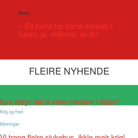
Bøker
– Eit hurra for barns innsats i
tusen, ja, millionar av år!
FLEIRE NYHENDE
Visste du at?
Kva betyr det å vere medlem i Nato?
Krig og fred
Meiningar
Vi treng fleire sjukehus, ikkje meir krig!