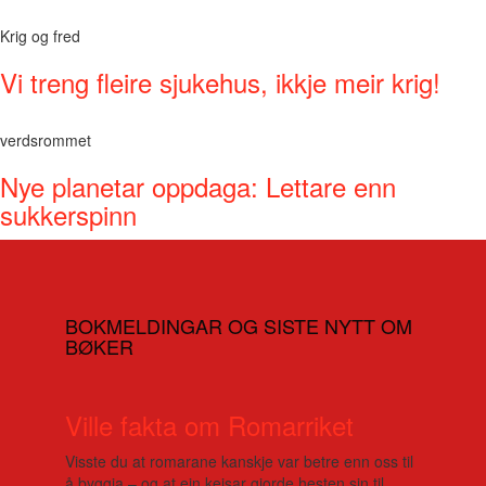
Krig og fred
Vi treng fleire sjukehus, ikkje meir krig!
verdsrommet
Nye planetar oppdaga: Lettare enn
sukkerspinn
BOKMELDINGAR OG SISTE NYTT OM
BØKER
Ville fakta om Romarriket
Visste du at romarane kanskje var betre enn oss til
å byggja – og at ein keisar gjorde hesten sin til