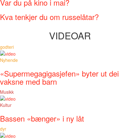
Var du på kino i mai?
Kva tenkjer du om russelåtar?
VIDEOAR
godteri
Nyhende
«Supermegagigasjefen» byter ut dei
vaksne med barn
Musikk
Kultur
Bassen «bænger» i ny låt
dyr