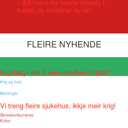
– Eit hurra for barns innsats i
tusen, ja, millionar av år!
FLEIRE NYHENDE
Visste du at?
Kva betyr det å vere medlem i Nato?
Krig og fred
Meiningar
Vi treng fleire sjukehus, ikkje meir krig!
Skrivekonkurranse
Kultur