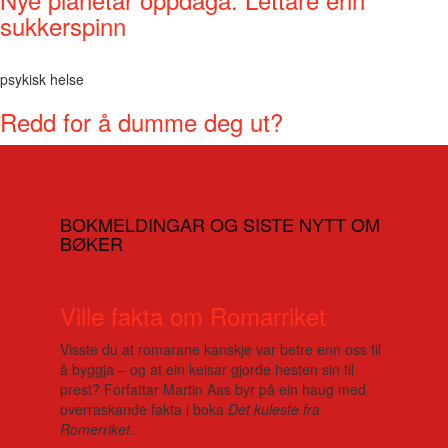
sukkerspinn
psykisk helse
Redd for å dumme deg ut?
BOKMELDINGAR OG SISTE NYTT OM
BØKER
Ville fakta om Romarriket
Visste du at romarane kanskje var betre enn oss til
å byggja – og at ein keisar gjorde hesten sin til
prest? Forfattar Martin Aas byr på ein haug med
overraskande fakta i boka
Det kuleste fra
Romerriket
.