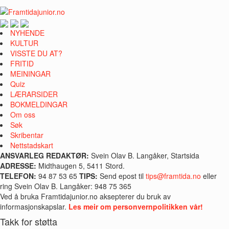
NYHENDE
KULTUR
VISSTE DU AT?
FRITID
MEININGAR
Quiz
LÆRARSIDER
BOKMELDINGAR
Om oss
Søk
Skribentar
Nettstadskart
ANSVARLEG REDAKTØR:
Svein Olav B. Langåker, Startsida
ADRESSE:
Midthaugen 5, 5411 Stord.
TELEFON:
94 87 53 65
TIPS:
Send epost til
tips@framtida.no
eller
ring Svein Olav B. Langåker: 948 75 365
Ved å bruka Framtidajunior.no aksepterer du bruk av
informasjonskapslar.
Les meir om personvernpolitikken vår!
Takk for støtta