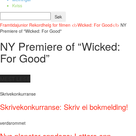
Kviss
Framtidajunior
Rekordhelg for filmen <i>Wicked: For Good</i>
NY
Premiere of "Wicked: For Good"
NY Premiere of “Wicked:
For Good”
MEST LESE
Skrivekonkurranse
Skrivekonkurranse: Skriv ei bokmelding!
verdsrommet
Nye planetar oppdaga: Lettare enn