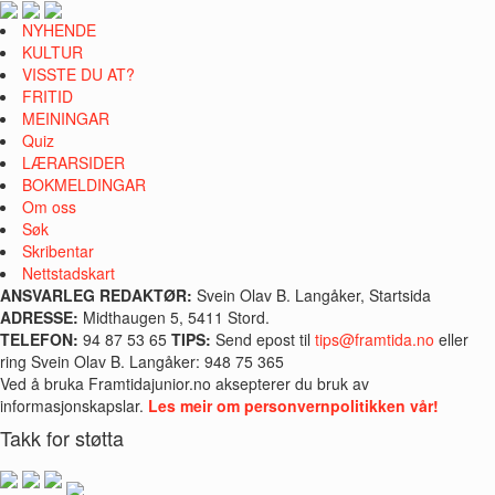
NYHENDE
KULTUR
VISSTE DU AT?
FRITID
MEININGAR
Quiz
LÆRARSIDER
BOKMELDINGAR
Om oss
Søk
Skribentar
Nettstadskart
ANSVARLEG REDAKTØR:
Svein Olav B. Langåker, Startsida
ADRESSE:
Midthaugen 5, 5411 Stord.
TELEFON:
94 87 53 65
TIPS:
Send epost til
tips@framtida.no
eller
ring Svein Olav B. Langåker: 948 75 365
Ved å bruka Framtidajunior.no aksepterer du bruk av
informasjonskapslar.
Les meir om personvernpolitikken vår!
Takk for støtta