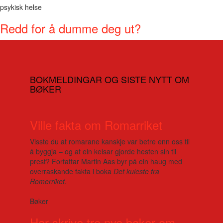
psykisk helse
Redd for å dumme deg ut?
BOKMELDINGAR OG SISTE NYTT OM
BØKER
Ville fakta om Romarriket
Visste du at romarane kanskje var betre enn oss til
å byggja – og at ein keisar gjorde hesten sin til
prest? Forfattar Martin Aas byr på ein haug med
overraskande fakta i boka
Det kuleste fra
Romerriket
.
Bøker
Har skrive tre nye bøker om