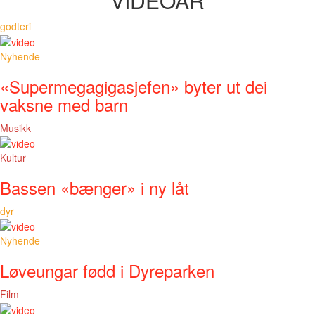
VIDEOAR
godteri
Nyhende
«Supermegagigasjefen» byter ut dei
vaksne med barn
Musikk
Kultur
Bassen «bænger» i ny låt
dyr
Nyhende
Løveungar fødd i Dyreparken
Film