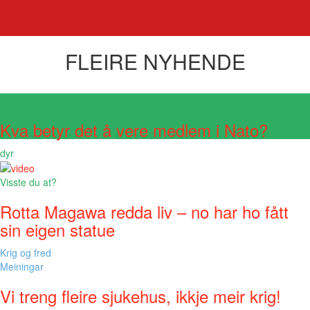
FLEIRE NYHENDE
Visste du at?
Kva betyr det å vere medlem i Nato?
dyr
Visste du at?
Rotta Magawa redda liv – no har ho fått
sin eigen statue
Krig og fred
Meiningar
Vi treng fleire sjukehus, ikkje meir krig!