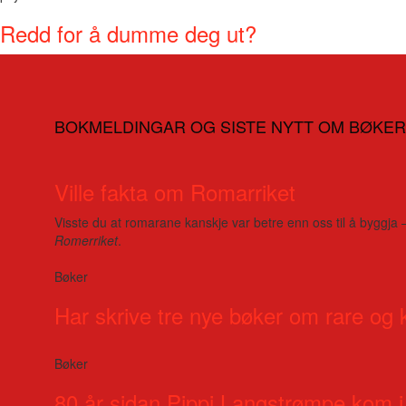
Redd for å dumme deg ut?
BOKMELDINGAR OG SISTE NYTT OM BØKER
Ville fakta om Romarriket
Visste du at romarane kanskje var betre enn oss til å byggja 
Romerriket
.
Bøker
Har skrive tre nye bøker om rare og 
Bøker
80 år sidan Pippi Langstrømpe kom i