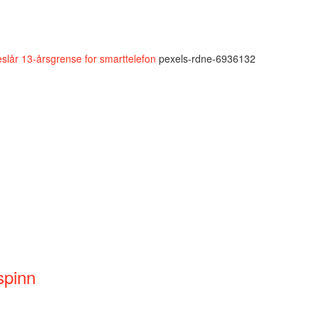
eslår 13-årsgrense for smarttelefon
pexels-rdne-6936132
spinn