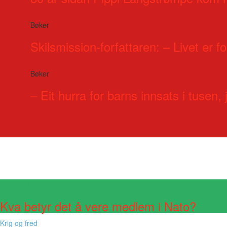
Bøker
Skilsmission-forfattaren: – Livet er for
Bøker
– Eit hurra for barns innsats i tusen, j
Visste du at?
Kva betyr det å vere medlem i Nato?
Krig og fred