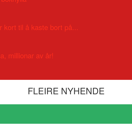
 kort til å kaste bort på...
a, millionar av år!
FLEIRE NYHENDE