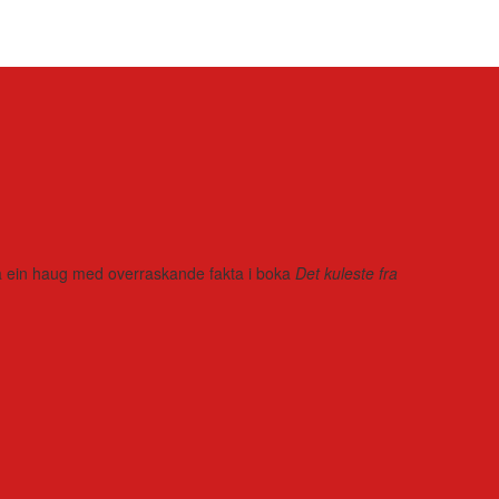
r på ein haug med overraskande fakta i boka
Det kuleste fra