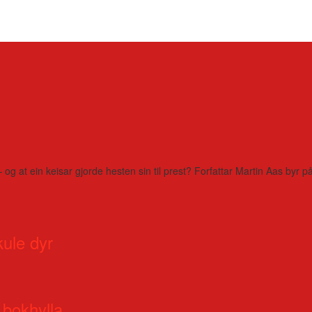
– og at ein keisar gjorde hesten sin til prest? Forfattar Martin Aas by
kule dyr
 bokhylla