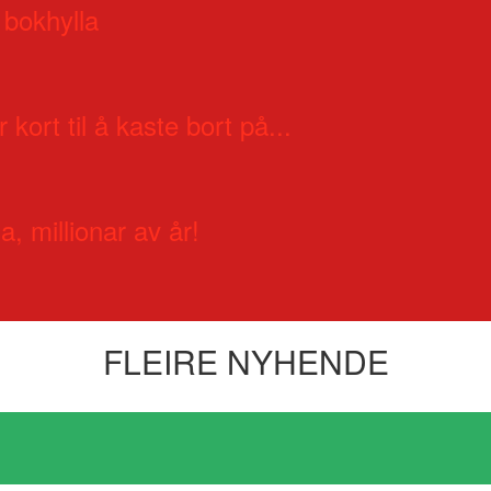
 bokhylla
 kort til å kaste bort på...
a, millionar av år!
FLEIRE NYHENDE