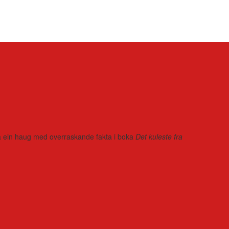
r på ein haug med overraskande fakta i boka
Det kuleste fra