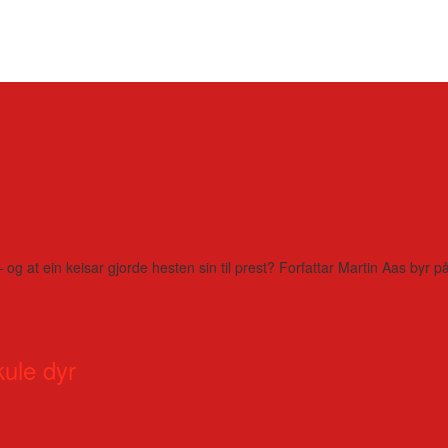
– og at ein keisar gjorde hesten sin til prest? Forfattar Martin Aas by
kule dyr