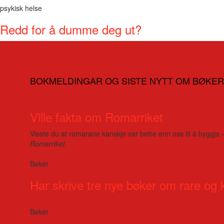
psykisk helse
Redd for å dumme deg ut?
BOKMELDINGAR OG SISTE NYTT OM BØKER
Ville fakta om Romarriket
Visste du at romarane kanskje var betre enn oss til å byggja 
Romerriket
.
Bøker
Har skrive tre nye bøker om rare og 
Bøker