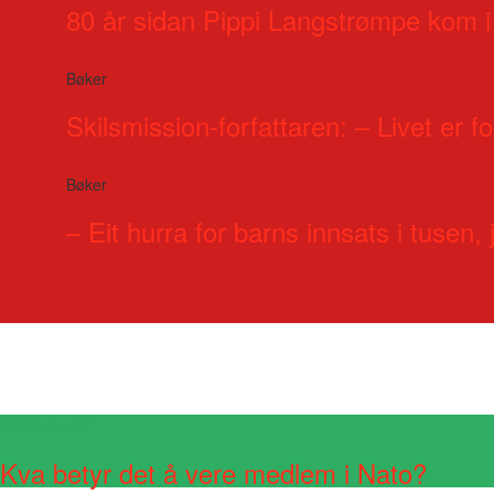
80 år sidan Pippi Langstrømpe kom i
Bøker
Skilsmission-forfattaren: – Livet er for
Bøker
– Eit hurra for barns innsats i tusen, j
Visste du at?
Kva betyr det å vere medlem i Nato?