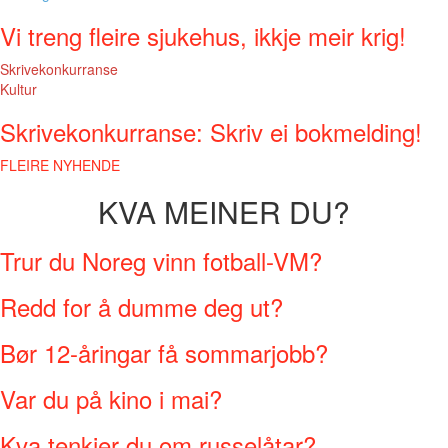
Vi treng fleire sjukehus, ikkje meir krig!
Skrivekonkurranse
Kultur
Skrivekonkurranse: Skriv ei bokmelding!
FLEIRE NYHENDE
KVA MEINER DU?
Trur du Noreg vinn fotball-VM?
Redd for å dumme deg ut?
Bør 12-åringar få sommarjobb?
Var du på kino i mai?
Kva tenkjer du om russelåtar?