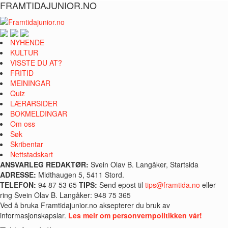
FRAMTIDAJUNIOR.NO
NYHENDE
KULTUR
VISSTE DU AT?
FRITID
MEININGAR
Quiz
LÆRARSIDER
BOKMELDINGAR
Om oss
Søk
Skribentar
Nettstadskart
ANSVARLEG REDAKTØR:
Svein Olav B. Langåker, Startsida
ADRESSE:
Midthaugen 5, 5411 Stord.
TELEFON:
94 87 53 65
TIPS:
Send epost til
tips@framtida.no
eller
ring Svein Olav B. Langåker: 948 75 365
Ved å bruka Framtidajunior.no aksepterer du bruk av
informasjonskapslar.
Les meir om personvernpolitikken vår!