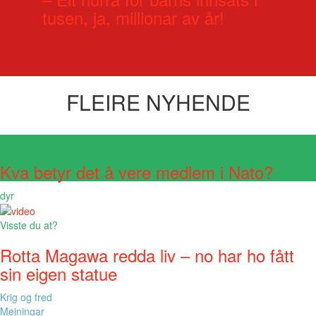
tusen, ja, millionar av år!
FLEIRE NYHENDE
Visste du at?
Kva betyr det å vere medlem i Nato?
dyr
Visste du at?
Rotta Magawa redda liv – no har ho fått
sin eigen statue
Krig og fred
Meiningar