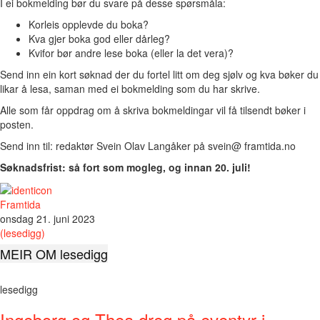
I ei bokmelding bør du svare på desse spørsmåla:
Korleis opplevde du boka?
Kva gjer boka god eller dårleg?
Kvifor bør andre lese boka (eller la det vera)?
Send inn ein kort søknad der du fortel litt om deg sjølv og kva bøker du
likar å lesa, saman med ei bokmelding som du har skrive.
Alle som får oppdrag om å skriva bokmeldingar vil få tilsendt bøker i
posten.
Send inn til: redaktør Svein Olav Langåker på svein@ framtida.no
Søknadsfrist: så fort som mogleg, og innan 20. juli!
Framtida
onsdag 21. juni 2023
(lesedigg)
MEIR OM lesedigg
lesedigg
Ingeborg og Thea dreg på eventyr i