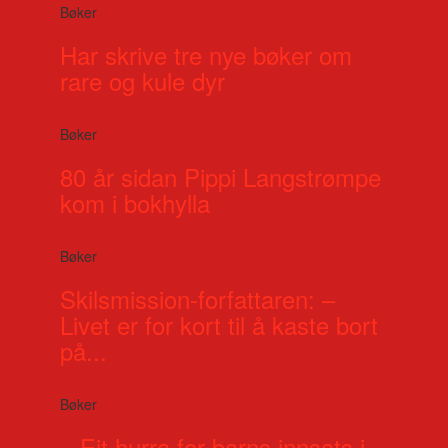
Bøker
Har skrive tre nye bøker om
rare og kule dyr
Bøker
80 år sidan Pippi Langstrømpe
kom i bokhylla
Bøker
Skilsmission-forfattaren: –
Livet er for kort til å kaste bort
på...
Bøker
– Eit hurra for barns innsats i