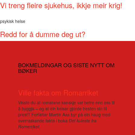
Vi treng fleire sjukehus, ikkje meir krig!
psykisk helse
Redd for å dumme deg ut?
BOKMELDINGAR OG SISTE NYTT OM
BØKER
Ville fakta om Romarriket
Visste du at romarane kanskje var betre enn oss til
å byggja – og at ein keisar gjorde hesten sin til
prest? Forfattar Martin Aas byr på ein haug med
overraskande fakta i boka
Det kuleste fra
Romerriket
.