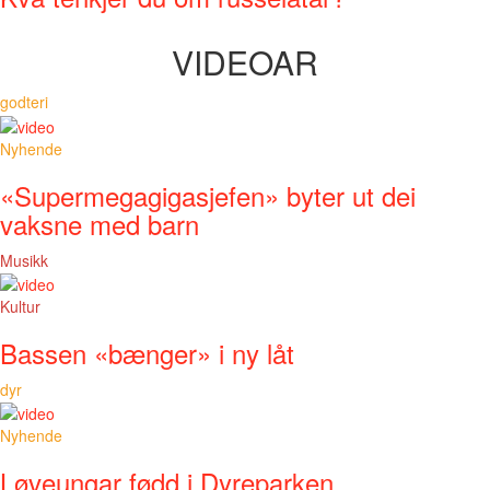
VIDEOAR
godteri
Nyhende
«Supermegagigasjefen» byter ut dei
vaksne med barn
Musikk
Kultur
Bassen «bænger» i ny låt
dyr
Nyhende
Løveungar fødd i Dyreparken