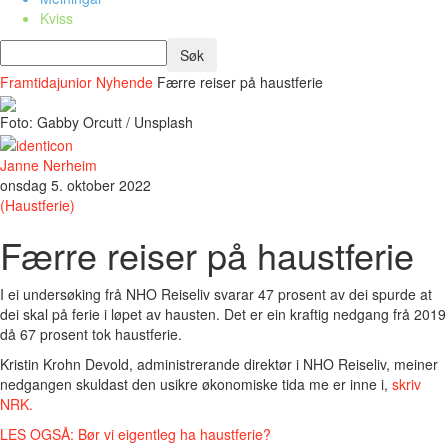
Kviss
Framtidajunior
Nyhende
Færre reiser på haustferie
Foto: Gabby Orcutt / Unsplash
Janne Nerheim
onsdag 5. oktober 2022
(Haustferie)
Færre reiser på haustferie
I ei undersøking frå NHO Reiseliv svarar 47 prosent av dei spurde at
dei skal på ferie i løpet av hausten. Det er ein kraftig nedgang frå 2019
då 67 prosent tok haustferie.
Kristin Krohn Devold, administrerande direktør i NHO Reiseliv, meiner
nedgangen skuldast den usikre økonomiske tida me er inne i,
skriv
NRK.
LES OGSÅ: Bør vi eigentleg ha haustferie?