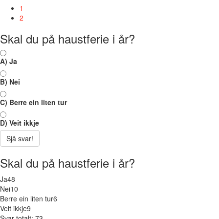
1
2
Skal du på haustferie i år?
A) Ja
B) Nei
C) Berre ein liten tur
D) Veit ikkje
Sjå svar!
Skal du på haustferie i år?
Ja
48
Nei
10
Berre ein liten tur
6
Veit ikkje
9
Svar totalt: 73