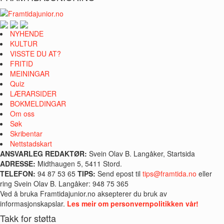
NYHENDE
KULTUR
VISSTE DU AT?
FRITID
MEININGAR
Quiz
LÆRARSIDER
BOKMELDINGAR
Om oss
Søk
Skribentar
Nettstadskart
ANSVARLEG REDAKTØR:
Svein Olav B. Langåker, Startsida
ADRESSE:
Midthaugen 5, 5411 Stord.
TELEFON:
94 87 53 65
TIPS:
Send epost til
tips@framtida.no
eller
ring Svein Olav B. Langåker: 948 75 365
Ved å bruka Framtidajunior.no aksepterer du bruk av
informasjonskapslar.
Les meir om personvernpolitikken vår!
Takk for støtta