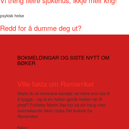
Vi treng fleire sjukehus, ikkje meir krig!
psykisk helse
Redd for å dumme deg ut?
BOKMELDINGAR OG SISTE NYTT OM
BØKER
Ville fakta om Romarriket
Visste du at romarane kanskje var betre enn oss til
å byggja – og at ein keisar gjorde hesten sin til
prest? Forfattar Martin Aas byr på ein haug med
overraskande fakta i boka
Det kuleste fra
Romerriket
.
Bøker