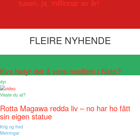
tusen, ja, millionar av år!
FLEIRE NYHENDE
Visste du at?
Kva betyr det å vere medlem i Nato?
dyr
Visste du at?
Rotta Magawa redda liv – no har ho fått
sin eigen statue
Krig og fred
Meiningar