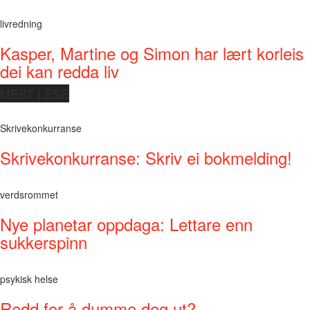
livredning
Kasper, Martine og Simon har lært korleis
dei kan redda liv
MEST LESE
Skrivekonkurranse
Skrivekonkurranse: Skriv ei bokmelding!
verdsrommet
Nye planetar oppdaga: Lettare enn
sukkerspinn
psykisk helse
Redd for å dumme deg ut?