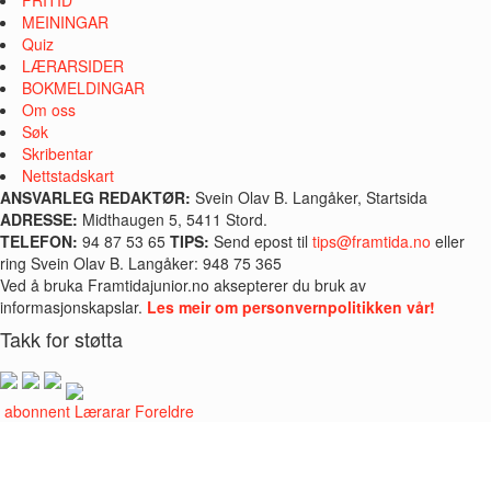
MEININGAR
Quiz
LÆRARSIDER
BOKMELDINGAR
Om oss
Søk
Skribentar
Nettstadskart
ANSVARLEG REDAKTØR:
Svein Olav B. Langåker, Startsida
ADRESSE:
Midthaugen 5, 5411 Stord.
TELEFON:
94 87 53 65
TIPS:
Send epost til
tips@framtida.no
eller
ring Svein Olav B. Langåker: 948 75 365
Ved å bruka Framtidajunior.no aksepterer du bruk av
informasjonskapslar.
Les meir om personvernpolitikken vår!
Takk for støtta
i abonnent
Lærarar
Foreldre