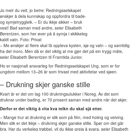
Jo meir du veit, jo betre: Redningsselskapet
ønskjer å dela kunnskap og oppfordra til bade-
og symjetryggleik. – Er du ikkje sikker – bruk
vest! Bad saman med andre, seier Elisabeth
Berentzen, som her øver på å symja i skikkeleg
kaldt vatn. Foto: Privat
– Me ønskjer at fleire skal få oppleva kysten, sjø og vatn – og samtidig
ha det moro. Men då er det viktig at me gjer det på ein trygg måte,
seier Elisabeth Berentzen til Framtida Junior.
Ho er nasjonalt ansvarleg for Redningsselskapet Ung, som er for
ungdom mellom 13–26 år som trivast med aktivitetar ved sjøen.
– Drukning skjer ganske stille
Kvart år er det om lag 100 drukningsulukker i Noreg. Av dei som
druknar under bading, er 70 prosent saman med andre når det skjer.
Derfor er det viktig å vita kva teikn du skal sjå etter.
– Mange trur at drukning er slik som på film, med hoiing og veiving.
Men slik er det ikkje – drukning skjer ganske stille. Spør om det går
bra. Har du verkeleg trøbbel, vil du ikkje greia å svara, seier Elisabeth