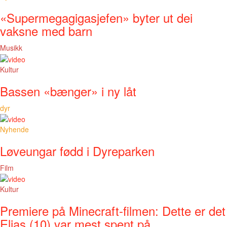
«Supermegagigasjefen» byter ut dei
vaksne med barn
Musikk
Kultur
Bassen «bænger» i ny låt
dyr
Nyhende
Løveungar fødd i Dyreparken
Film
Kultur
Premiere på Minecraft-filmen: Dette er det
Elias (10) var mest spent på