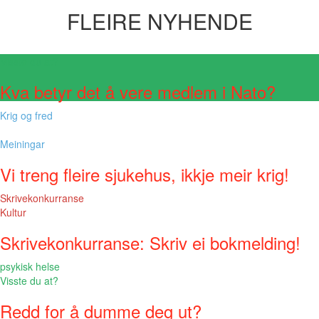
FLEIRE NYHENDE
Visste du at?
Kva betyr det å vere medlem i Nato?
Krig og fred
Meiningar
Vi treng fleire sjukehus, ikkje meir krig!
Skrivekonkurranse
Kultur
Skrivekonkurranse: Skriv ei bokmelding!
psykisk helse
Visste du at?
Redd for å dumme deg ut?