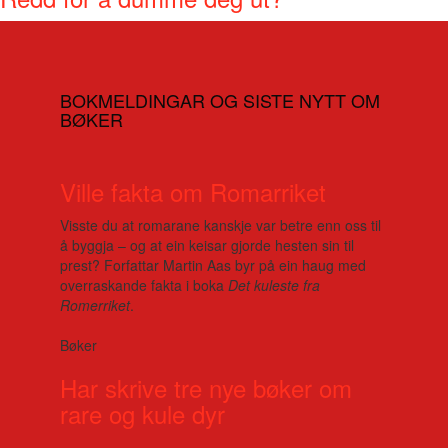
BOKMELDINGAR OG SISTE NYTT OM
BØKER
Ville fakta om Romarriket
Visste du at romarane kanskje var betre enn oss til
å byggja – og at ein keisar gjorde hesten sin til
prest? Forfattar Martin Aas byr på ein haug med
overraskande fakta i boka
Det kuleste fra
Romerriket
.
Bøker
Har skrive tre nye bøker om
rare og kule dyr