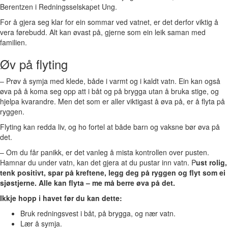
Berentzen i Redningsselskapet Ung.
For å gjera seg klar for ein sommar ved vatnet, er det derfor viktig å
vera førebudd. Alt kan øvast på, gjerne som ein leik saman med
familien.
Øv på flyting
– Prøv å symja med klede, både i varmt og i kaldt vatn. Ein kan også
øva på å koma seg opp att i båt og på brygga utan å bruka stige, og
hjelpa kvarandre. Men det som er aller viktigast å øva på, er å flyta på
ryggen.
Flyting kan redda liv, og ho fortel at både barn og vaksne bør øva på
det.
– Om du får panikk, er det vanleg å mista kontrollen over pusten.
Hamnar du under vatn, kan det gjera at du pustar inn vatn. P
ust rolig,
tenk positivt, spar på kreftene, legg deg på ryggen og flyt som ei
sjøstjerne. Alle kan flyta – me må berre øva på det.
Ikkje hopp i havet før du kan dette:
Bruk redningsvest i båt, på brygga, og nær vatn.
Lær å symja.