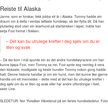
Reiste til Alaska
Janne, som er forskar, fekk jobba eit år i Alaska. Tommy hadde ein
draum om å delta i verdas tøffaste hundeløp, så dei flytta dit. Då han
plutseleg stod utan ein leiarhund på startstreken i løpet, måtte han
setja Foxi fremst i flokken.
– Det kan bu utrulege krefter i deg sjølv om du er
liten og svak
– Då dei kom i mål spurde ein av dei andre hundekøyrarane om han
kunne kjøpa Foxi, men Tommy sa nei. Foxi synte seg nemleg å vera
den klokaste, modigaste og beste hunden Tommy nokon gong hadde
hatt. Denne historia handlar jo om ein hund, men det kunne like gjerne
handla om eit menneske – dette med at det kan bu utrulege krefter i
deg sjølv om du er liten og svak eller har andre utfordringar i livet,
seier Line.
SLEDETUR: Nor Ylvisåker Håvelsrud på sin første hundesledetur. Foto: