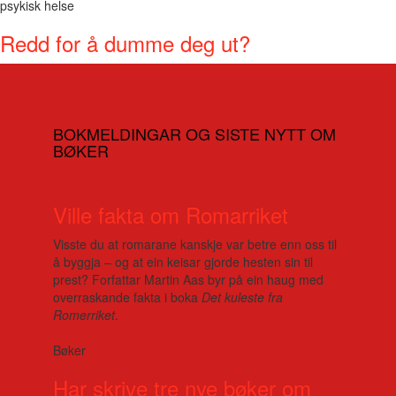
psykisk helse
Redd for å dumme deg ut?
BOKMELDINGAR OG SISTE NYTT OM
BØKER
Ville fakta om Romarriket
Visste du at romarane kanskje var betre enn oss til
å byggja – og at ein keisar gjorde hesten sin til
prest? Forfattar Martin Aas byr på ein haug med
overraskande fakta i boka
Det kuleste fra
Romerriket
.
Bøker
Har skrive tre nye bøker om