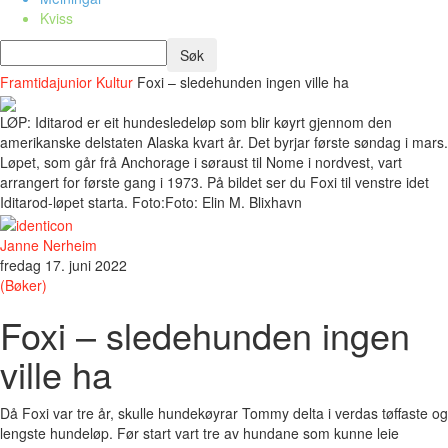
Kviss
Framtidajunior
Kultur
Foxi – sledehunden ingen ville ha
LØP: Iditarod er eit hundesledeløp som blir køyrt gjennom den
amerikanske delstaten Alaska kvart år. Det byrjar første søndag i mars.
Løpet, som går frå Anchorage i søraust til Nome i nordvest, vart
arrangert for første gang i 1973. På bildet ser du Foxi til venstre idet
Iditarod-løpet starta. Foto:Foto: Elin M. Blixhavn
Janne Nerheim
fredag 17. juni 2022
(Bøker)
Foxi – sledehunden ingen
ville ha
Då Foxi var tre år, skulle hundekøyrar Tommy delta i verdas tøffaste og
lengste hundeløp. Før start vart tre av hundane som kunne leie