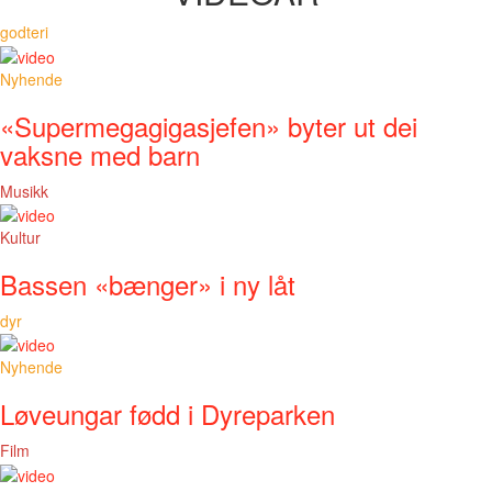
godteri
Nyhende
«Supermegagigasjefen» byter ut dei
vaksne med barn
Musikk
Kultur
Bassen «bænger» i ny låt
dyr
Nyhende
Løveungar fødd i Dyreparken
Film