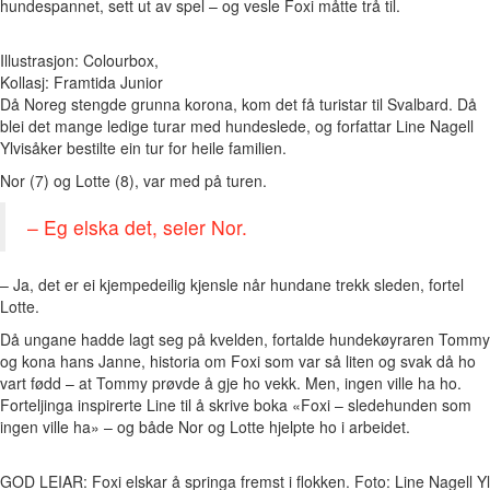
hundespannet, sett ut av spel – og vesle Foxi måtte trå til.
Illustrasjon: Colourbox,
Kollasj: Framtida Junior
Då Noreg stengde grunna korona, kom det få turistar til Svalbard. Då
blei det mange ledige turar med hundeslede, og forfattar Line Nagell
Ylvisåker bestilte ein tur for heile familien.
Nor (7) og Lotte (8), var med på turen.
– Eg elska det, seier Nor.
– Ja, det er ei kjempedeilig kjensle når hundane trekk sleden, fortel
Lotte.
Då ungane hadde lagt seg på kvelden, fortalde hundekøyraren Tommy
og kona hans Janne, historia om Foxi som var så liten og svak då ho
vart fødd – at Tommy prøvde å gje ho vekk. Men, ingen ville ha ho.
Forteljinga inspirerte Line til å skrive boka «Foxi – sledehunden som
ingen ville ha» – og både Nor og Lotte hjelpte ho i arbeidet.
GOD LEIAR: Foxi elskar å springa fremst i flokken. Foto: Line Nagell Y