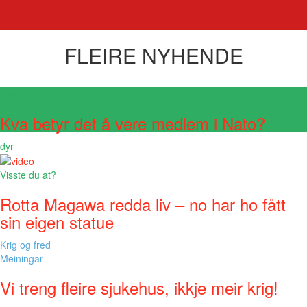
FLEIRE NYHENDE
Visste du at?
Kva betyr det å vere medlem i Nato?
dyr
Visste du at?
Rotta Magawa redda liv – no har ho fått
sin eigen statue
Krig og fred
Meiningar
Vi treng fleire sjukehus, ikkje meir krig!