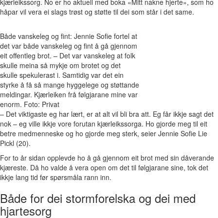
kjærleikssorg. No er ho aktuell med boka «Mitt nakne hjerte», som ho
håpar vil vera ei slags trøst og støtte til dei som står i det same.
Både vanskeleg og fint: Jennie Sofie fortel at
det var både vanskeleg og fint å gå gjennom
eit offentleg brot. – Det var vanskeleg at folk
skulle meina så mykje om brotet og det
skulle spekulerast i. Samtidig var det ein
styrke å få så mange hyggelege og støttande
meldingar. Kjærleiken frå følgjarane mine var
enorm. Foto: Privat
– Det viktigaste eg har lært, er at alt vil bli bra att. Eg får ikkje sagt det
nok – eg ville ikkje vore forutan kjærleikssorga. Ho gjorde meg til eit
betre medmenneske og ho gjorde meg sterk, seier Jennie Sofie Lie
Pickl (20).
For to år sidan opplevde ho å gå gjennom eit brot med sin dåverande
kjæreste. Då ho valde å vera open om det til følgjarane sine, tok det
ikkje lang tid før spørsmåla rann inn.
Både for dei stormforelska og dei med
hjartesorg