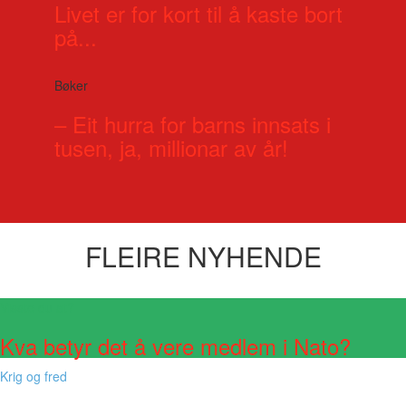
Livet er for kort til å kaste bort
på...
Bøker
– Eit hurra for barns innsats i
tusen, ja, millionar av år!
FLEIRE NYHENDE
Visste du at?
Kva betyr det å vere medlem i Nato?
Krig og fred