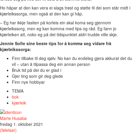
Ho håpar at den kan vera ei slags trøst og støtte til dei som står midt i
kjærleikssorga, men også at den kan gi håp.
– Eg har ikkje fasiten på korleis ein skal koma seg gjennom
kjærleikssorg, men eg kan komma med tips og råd. Eg fann jo
kjærleiken att, noko eg på det tidspunktet aldri trudde ville skje.
Jennie Sofie sine beste tips for å komma seg vidare frå
kjærleikssorga:
Finn tilbake til deg sjølv. No kan du endeleg gjera akkurat det du
vil – utan å tilpassa deg ein annan person
Bruk tid på dei du er glad i
Gjer ting som gir deg glede
Finn nye hobbyar
TEMA
bok
kjærleik
Marte Husabø
fredag 1. oktober 2021
(følelsar)