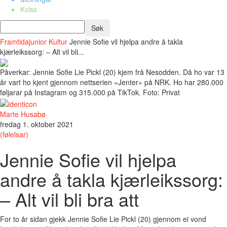
Kviss
Framtidajunior
Kultur
Jennie Sofie vil hjelpa andre å takla
kjærleikssorg: – Alt vil bli...
Påverkar: Jennie Sofie Lie Pickl (20) kjem frå Nesodden. Då ho var 13
år vart ho kjent gjennom nettserien «Jenter» på NRK. Ho har 280.000
føljarar på Instagram og 315.000 på TikTok. Foto: Privat
Marte Husabø
fredag 1. oktober 2021
(følelsar)
Jennie Sofie vil hjelpa
andre å takla kjærleikssorg:
– Alt vil bli bra att
For to år sidan gjekk Jennie Sofie Lie Pickl (20) gjennom ei vond