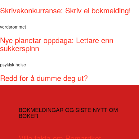
Skrivekonkurranse: Skriv ei bokmelding!
verdsrommet
Nye planetar oppdaga: Lettare enn
sukkerspinn
psykisk helse
Redd for å dumme deg ut?
BOKMELDINGAR OG SISTE NYTT OM
BØKER
Ville fakta om Romarriket