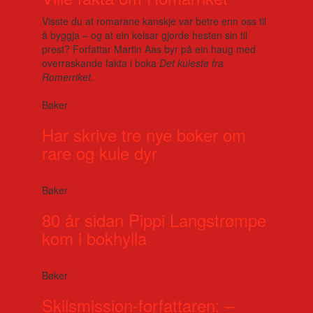
Visste du at romarane kanskje var betre enn oss til
å byggja – og at ein keisar gjorde hesten sin til
prest? Forfattar Martin Aas byr på ein haug med
overraskande fakta i boka
Det kuleste fra
Romerriket
.
Bøker
Har skrive tre nye bøker om
rare og kule dyr
Bøker
80 år sidan Pippi Langstrømpe
kom i bokhylla
Bøker
Skilsmission-forfattaren: –