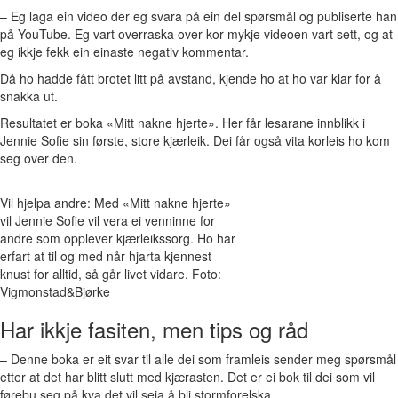
– Eg laga ein video der eg svara på ein del spørsmål og publiserte han
på YouTube. Eg vart overraska over kor mykje videoen vart sett, og at
eg ikkje fekk ein einaste negativ kommentar.
Då ho hadde fått brotet litt på avstand, kjende ho at ho var klar for å
snakka ut.
Resultatet er boka «Mitt nakne hjerte». Her får lesarane innblikk i
Jennie Sofie sin første, store kjærleik. Dei får også vita korleis ho kom
seg over den.
Vil hjelpa andre: Med «Mitt nakne hjerte»
vil Jennie Sofie vil vera ei venninne for
andre som opplever kjærleikssorg. Ho har
erfart at til og med når hjarta kjennest
knust for alltid, så går livet vidare. Foto:
Vigmonstad&Bjørke
Har ikkje fasiten, men tips og råd
– Denne boka er eit svar til alle dei som framleis sender meg spørsmål
etter at det har blitt slutt med kjærasten. Det er ei bok til dei som vil
førebu seg på kva det vil seia å bli stormforelska.