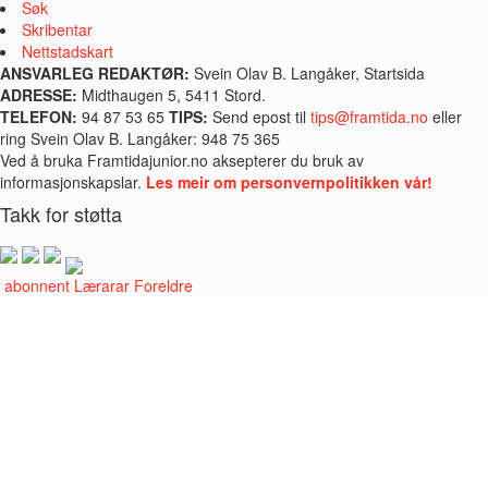
Søk
Skribentar
Nettstadskart
ANSVARLEG REDAKTØR:
Svein Olav B. Langåker, Startsida
ADRESSE:
Midthaugen 5, 5411 Stord.
TELEFON:
94 87 53 65
TIPS:
Send epost til
tips@framtida.no
eller
ring Svein Olav B. Langåker: 948 75 365
Ved å bruka Framtidajunior.no aksepterer du bruk av
informasjonskapslar.
Les meir om personvernpolitikken vår!
Takk for støtta
i abonnent
Lærarar
Foreldre