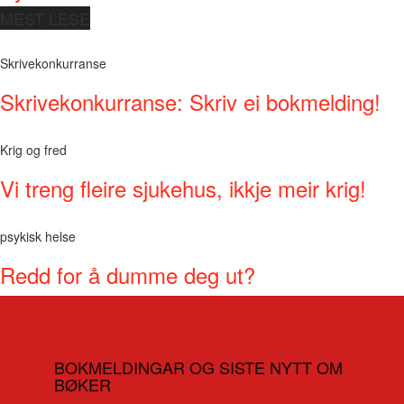
MEST LESE
Skrivekonkurranse
Skrivekonkurranse: Skriv ei bokmelding!
Krig og fred
Vi treng fleire sjukehus, ikkje meir krig!
psykisk helse
Redd for å dumme deg ut?
BOKMELDINGAR OG SISTE NYTT OM
BØKER