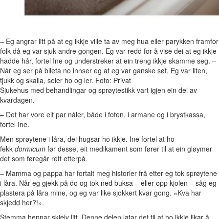
– Eg angrar litt på at eg ikkje ville ta av meg hua eller parykken framfor
folk då eg var sjuk andre gongen. Eg var redd for å vise dei at eg ikkje
hadde hår, fortel Ine og understreker at ein treng ikkje skamme seg. –
Når eg ser på bileta no innser eg at eg var ganske søt. Eg var liten,
tjukk og skalla, seier ho og ler. Foto: Privat
Sjukehus med behandlingar og sprøytestikk vart igjen ein del av
kvardagen.
– Det har vore eit par nåler, både i foten, i armane og i brystkassa,
fortel Ine.
Men sprøytene i låra, dei hugsar ho ikkje. Ine fortel at ho
fekk
dormicum
før desse, eit medikament som fører til at ein gløymer
det som føregår rett etterpå.
– Mamma og pappa har fortalt meg historier frå etter eg tok sprøytene
i låra. Når eg gjekk på do og tok ned buksa – eller opp kjolen – såg eg
plastera på låra mine, og eg var like sjokkert kvar gong. «Kva har
skjedd her?!».
Stemma hennar skjelv litt. Denne delen latar det til at ho ikkje likar å