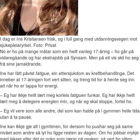
I dag er Ine Kristiansen frisk, og i full gang med utdanningsvegen mot
sjukepleiaryrket. Foto: Privat
No er ho på mange måtar som ein heilt vanleg 17-åring – ho går på
vidaregåande og har ekstrajobb på Synsam. Men på eit vis skil ho seg
frå sine jamaldrande.
Ine har fått påvist
fatigue
, ein ettersjukdom av kreftbehandlinga. Det
inneber at 17-åringen fort vert sliten, og treng tid for å hente seg inn
att når ho er tappa for energi.
– Eg har ikkje heilt lært meg korleis
fatiguen
funkar. Eg har ikkje heilt
lært meg å delegere energien min, og når eg skal stoppe, fortel ho.
– Eg vil vere som alle andre, dei som kan halde på i gymmen heile tida
utan å ta pause.
Ine kan ikkje gje alt i gymtimen, for dersom ho pushar seg på same
nivået som andre så lyt ho ligge resten av dagen. Om ho jobbar mykje
med lekser eller det er noko som tærar på psyken, så vert ho sliten.