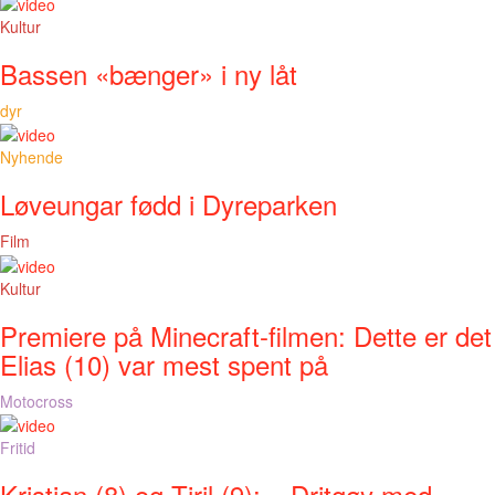
Kultur
Bassen «bænger» i ny låt
dyr
Nyhende
Løveungar fødd i Dyreparken
Film
Kultur
Premiere på Minecraft-filmen: Dette er det
Elias (10) var mest spent på
Motocross
Fritid
Kristian (8) og Tiril (9): – Dritgøy med