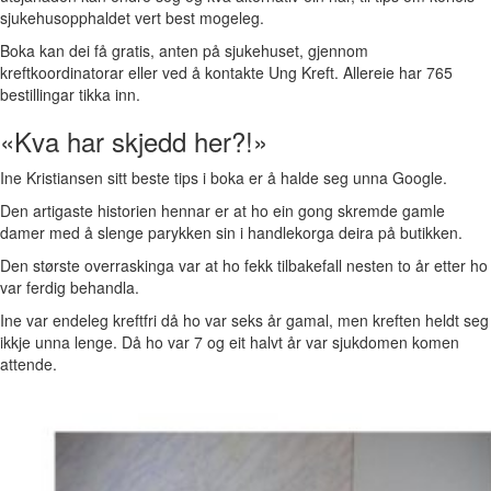
sjukehusopphaldet vert best mogeleg.
Boka kan dei få gratis, anten på sjukehuset, gjennom
kreftkoordinatorar eller ved å kontakte Ung Kreft. Allereie har 765
bestillingar tikka inn.
«Kva har skjedd her?!»
Ine Kristiansen sitt beste tips i boka er å halde seg unna Google.
Den artigaste historien hennar er at ho ein gong skremde gamle
damer med å slenge parykken sin i handlekorga deira på butikken.
Den største overraskinga var at ho fekk tilbakefall nesten to år etter ho
var ferdig behandla.
Ine var endeleg kreftfri då ho var seks år gamal, men kreften heldt seg
ikkje unna lenge. Då ho var 7 og eit halvt år var sjukdomen komen
attende.