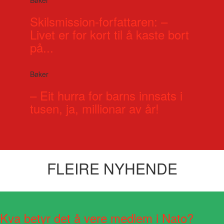
Skilsmission-forfattaren: –
Livet er for kort til å kaste bort
på...
Bøker
– Eit hurra for barns innsats i
tusen, ja, millionar av år!
FLEIRE NYHENDE
Visste du at?
Kva betyr det å vere medlem i Nato?