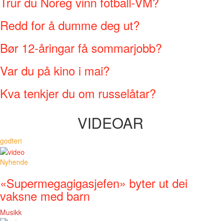
Trur du Noreg vinn fotball-VM?
Redd for å dumme deg ut?
Bør 12-åringar få sommarjobb?
Var du på kino i mai?
Kva tenkjer du om russelåtar?
VIDEOAR
godteri
Nyhende
«Supermegagigasjefen» byter ut dei
vaksne med barn
Musikk