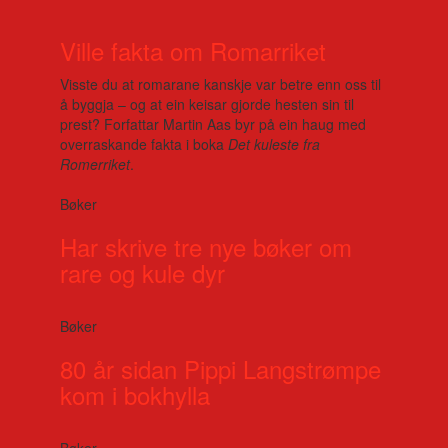
Ville fakta om Romarriket
Visste du at romarane kanskje var betre enn oss til
å byggja – og at ein keisar gjorde hesten sin til
prest? Forfattar Martin Aas byr på ein haug med
overraskande fakta i boka
Det kuleste fra
Romerriket
.
Bøker
Har skrive tre nye bøker om
rare og kule dyr
Bøker
80 år sidan Pippi Langstrømpe
kom i bokhylla
Bøker