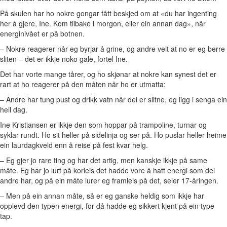
På skulen har ho nokre gongar fått beskjed om at «du har ingenting
her å gjere, Ine. Kom tilbake i morgon, eller ein annan dag», når
energinivået er på botnen.
– Nokre reagerer når eg byrjar å grine, og andre veit at no er eg berre
sliten – det er ikkje noko gale, fortel Ine.
Det har vorte mange tårer, og ho skjønar at nokre kan synest det er
rart at ho reagerer på den måten når ho er utmatta:
– Andre har tung pust og drikk vatn når dei er slitne, eg ligg i senga ein
heil dag.
Ine Kristiansen er ikkje den som hoppar på trampoline, turnar og
syklar rundt. Ho sit heller på sidelinja og ser på. Ho puslar heller heime
ein laurdagkveld enn å reise på fest kvar helg.
– Eg gjer jo rare ting og har det artig, men kanskje ikkje på same
måte. Eg har jo lurt på korleis det hadde vore å hatt energi som dei
andre har, og på ein måte lurer eg framleis på det, seier 17-åringen.
– Men på ein annan måte, så er eg ganske heldig som ikkje har
opplevd den typen energi, for då hadde eg sikkert kjent på ein type
tap.