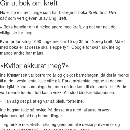
Gir ut bok om kreft
No er ho ein av ti unge som har bidrege til boka
Kreft. Shit. Hva
nå?
som vert gjeven ut av Ung Kreft.
– Boka handlar om å hjelpe andre med kreft, og det var nok det
viktigaste for meg.
Kvart år får kring 1000 unge mellom 15 og 35 år i Noreg kreft. Målet
med boka er at desse skal sleppe ty til Google for svar, slik Ine og
mange andre har måtta.
«Kvifor akkurat meg?»
Ine Kristiansen var berre tre år og gjekk i barnehagen, då dei la merke
til at den vesle jenta ikkje ville gå. Først mistenkte legane at det var
leddgikt i knea som plaga ho, men då Ine kom til ein spesialist i Bodø
vart denne teorien fort kasta vekk. Att stod blodkreftdiagnosen.
– Han såg det på at eg var så bleik, fortel Ine.
Ine hugsar ikkje så mykje frå desse åra med tallause prøver,
sjukehusopphald og behandlingar.
– Eg tenkte nok «kvifor skal eg gjennom alle desse prøvene?» og
«kvifor akkurat meg?», seier ho no som 17-åring.