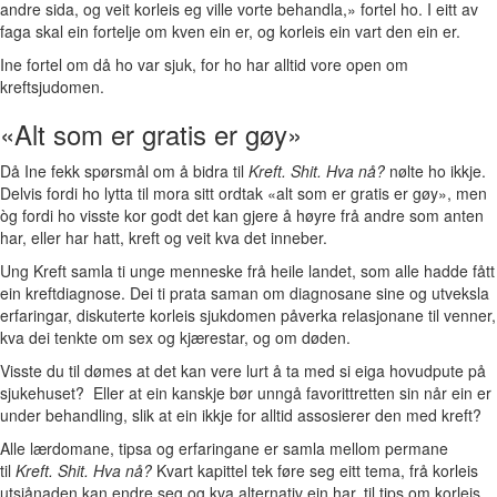
andre sida, og veit korleis eg ville vorte behandla,» fortel ho. I eitt av
faga skal ein fortelje om kven ein er, og korleis ein vart den ein er.
Ine fortel om då ho var sjuk, for ho har alltid vore open om
kreftsjudomen.
«Alt som er gratis er gøy»
Då Ine fekk spørsmål om å bidra til
Kreft. Shit. Hva nå?
nølte ho ikkje.
Delvis fordi ho lytta til mora sitt ordtak «alt som er gratis er gøy», men
òg fordi ho visste kor godt det kan gjere å høyre frå andre som anten
har, eller har hatt, kreft og veit kva det inneber.
Ung Kreft samla ti unge menneske frå heile landet, som alle hadde fått
ein kreftdiagnose. Dei ti prata saman om diagnosane sine og utveksla
erfaringar, diskuterte korleis sjukdomen påverka relasjonane til venner,
kva dei tenkte om sex og kjærestar, og om døden.
Visste du til dømes at det kan vere lurt å ta med si eiga hovudpute på
sjukehuset? Eller at ein kanskje bør unngå favorittretten sin når ein er
under behandling, slik at ein ikkje for alltid assosierer den med kreft?
Alle lærdomane, tipsa og erfaringane er samla mellom permane
til
Kreft. Shit. Hva nå?
Kvart kapittel tek føre seg eitt tema, frå korleis
utsjånaden kan endre seg og kva alternativ ein har, til tips om korleis