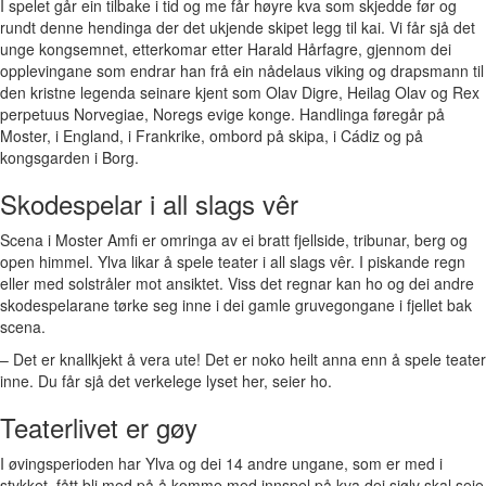
I spelet går ein tilbake i tid og me får høyre kva som skjedde før og
rundt denne hendinga der det ukjende skipet legg til kai. Vi får sjå det
unge kongsemnet, etterkomar etter Harald Hårfagre, gjennom dei
opplevingane som endrar han frå ein nådelaus viking og drapsmann til
den kristne legenda seinare kjent som Olav Digre, Heilag Olav og Rex
perpetuus Norvegiae, Noregs evige konge. Handlinga føregår på
Moster, i England, i Frankrike, ombord på skipa, i Cádiz og på
kongsgarden i Borg.
Skodespelar i all slags vêr
Scena i Moster Amfi er omringa av ei bratt fjellside, tribunar, berg og
open himmel. Ylva likar å spele teater i all slags vêr. I piskande regn
eller med solstråler mot ansiktet. Viss det regnar kan ho og dei andre
skodespelarane tørke seg inne i dei gamle gruvegongane i fjellet bak
scena.
– Det er knallkjekt å vera ute! Det er noko heilt anna enn å spele teater
inne. Du får sjå det verkelege lyset her, seier ho.
Teaterlivet er gøy
I øvingsperioden har Ylva og dei 14 andre ungane, som er med i
stykket, fått bli med på å komme med innspel på kva dei sjølv skal seie