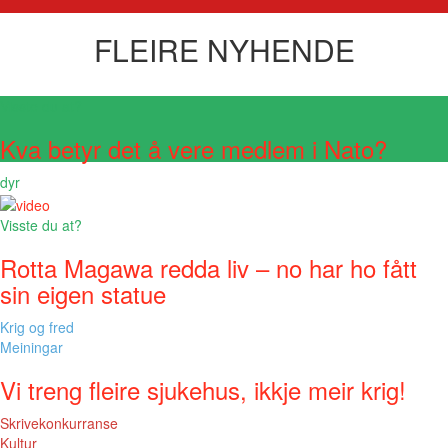
FLEIRE NYHENDE
Visste du at?
Kva betyr det å vere medlem i Nato?
dyr
Visste du at?
Rotta Magawa redda liv – no har ho fått
sin eigen statue
Krig og fred
Meiningar
Vi treng fleire sjukehus, ikkje meir krig!
Skrivekonkurranse
Kultur