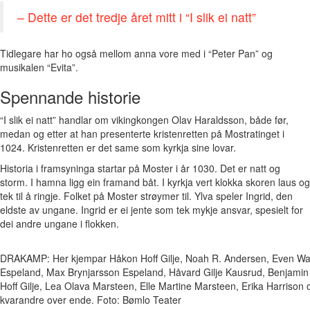
– Dette er det tredje året mitt i “I slik ei natt”
Tidlegare har ho også mellom anna vore med i “Peter Pan” og
musikalen “Evita”.
Spennande historie
“I slik ei natt” handlar om vikingkongen Olav Haraldsson, både før,
medan og etter at han presenterte kristenretten på Mostratinget i
1024. Kristenretten er det same som kyrkja sine lovar.
Historia i framsyninga startar på Moster i år 1030. Det er natt og
storm. I hamna ligg ein framand båt. I kyrkja vert klokka skoren laus og
tek til å ringje. Folket på Moster strøymer til. Ylva speler Ingrid, den
eldste av ungane. Ingrid er ei jente som tek mykje ansvar, spesielt for
dei andre ungane i flokken.
DRAKAMP: Her kjempar Håkon Hoff Gilje, Noah R. Andersen, Even Wa
Espeland, Max Brynjarsson Espeland, Håvard Gilje Kausrud, Benjami
Hoff Gilje, Lea Olava Marsteen, Elle Martine Marsteen, Erika Harriso
kvarandre over ende. Foto: Bømlo Teater