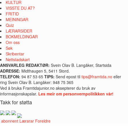
KULTUR
VISSTE DU AT?
FRITID
MEININGAR
Quiz
LÆRARSIDER
BOKMELDINGAR
Om oss
Søk
Skribentar
Nettstadskart
ANSVARLEG REDAKTØR:
Svein Olav B. Langåker, Startsida
ADRESSE:
Midthaugen 5, 5411 Stord.
TELEFON:
94 87 53 65
TIPS:
Send epost til
tips@framtida.no
eller
ring Svein Olav B. Langåker: 948 75 365
Ved å bruka Framtidajunior.no aksepterer du bruk av
informasjonskapslar.
Les meir om personvernpolitikken vår!
Takk for støtta
i abonnent
Lærarar
Foreldre