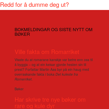
Redd for å dumme deg ut?
BOKMELDINGAR OG SISTE NYTT OM
BØKER
Ville fakta om Romarriket
Visste du at romarane kanskje var betre enn oss til
å byggja – og at ein keisar gjorde hesten sin til
prest? Forfattar Martin Aas byr på ein haug med
overraskande fakta i boka
Det kuleste fra
Romerriket
.
Bøker
Har skrive tre nye bøker om
rare og kule dyr