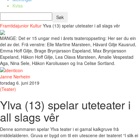
Kviss
Framtidajunior
Kultur
Ylva (13) spelar uteteater i all slags vêr
MANGE: Det er 15 ungar med i årets teateroppseting: Her ser du ein
del av dei. Frå venstre: Elle Martine Marsteen, Håvard Gilje Kausrud,
Emma Hoff Gilje, Brage Brynjarsson Espeland, Max Brynjarsson
Espeland, Håkon Hoff Gilje, Lea Olava Marsteen, Amalie Vespestad
Aga, Nina Sele, Håkon Karoliussen og Ina Celise Sortland.
Janne Nerheim
torsdag 6. juni 2019
(Teater)
Ylva (13) spelar uteteater i
all slags vêr
Denne sommaren spelar Ylva teater i ei gamal kalkgruve frå
middelalderen. Gruva er bygd om til ein utescene der teateret “I slik ei