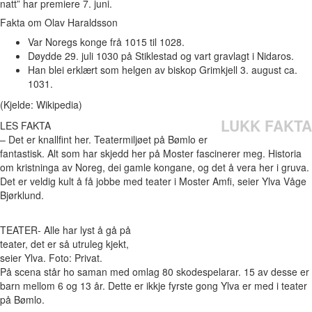
natt” har premiere 7. juni.
Fakta om Olav Haraldsson
Var Noregs konge frå 1015 til 1028.
Døydde 29. juli 1030 på Stiklestad og vart gravlagt i Nidaros.
Han blei erklært som helgen av biskop Grimkjell 3. august ca.
1031.
(Kjelde: Wikipedia)
LUKK FAKTA
LES FAKTA
– Det er knallfint her. Teatermiljøet på Bømlo er
fantastisk. Alt som har skjedd her på Moster fascinerer meg. Historia
om kristninga av Noreg, dei gamle kongane, og det å vera her i gruva.
Det er veldig kult å få jobbe med teater i Moster Amfi, seier Ylva Våge
Bjørklund.
TEATER- Alle har lyst å gå på
teater, det er så utruleg kjekt,
seier Ylva. Foto: Privat.
På scena står ho saman med omlag 80 skodespelarar. 15 av desse er
barn mellom 6 og 13 år. Dette er ikkje fyrste gong Ylva er med i teater
på Bømlo.