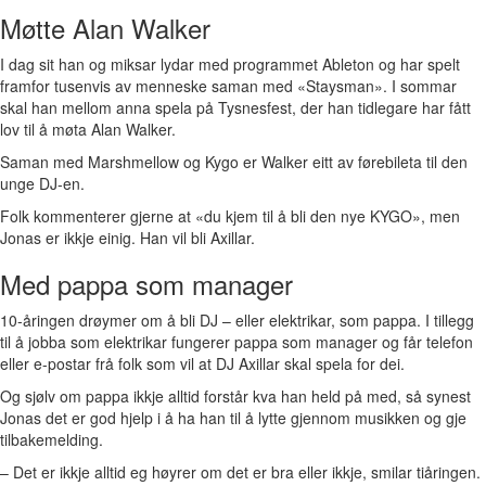
Møtte Alan Walker
I dag sit han og miksar lydar med programmet Ableton og har spelt
framfor tusenvis av menneske saman med «Staysman». I sommar
skal han mellom anna spela på Tysnesfest, der han tidlegare har fått
lov til å møta Alan Walker.
Saman med Marshmellow og Kygo er Walker eitt av førebileta til den
unge DJ-en.
Folk kommenterer gjerne at «du kjem til å bli den nye KYGO», men
Jonas er ikkje einig. Han vil bli Axillar.
Med pappa som manager
10-åringen drøymer om å bli DJ – eller elektrikar, som pappa. I tillegg
til å jobba som elektrikar fungerer pappa som manager og får telefon
eller e-postar frå folk som vil at DJ Axillar skal spela for dei.
Og sjølv om pappa ikkje alltid forstår kva han held på med, så synest
Jonas det er god hjelp i å ha han til å lytte gjennom musikken og gje
tilbakemelding.
– Det er ikkje alltid eg høyrer om det er bra eller ikkje, smilar tiåringen.