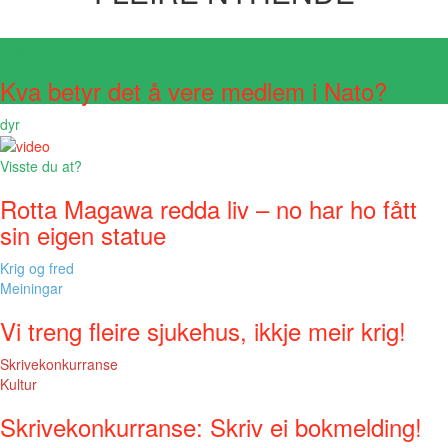
Visste du at?
Kva betyr det å vere medlem i Nato?
dyr
Visste du at?
Rotta Magawa redda liv – no har ho fått
sin eigen statue
Krig og fred
Meiningar
Vi treng fleire sjukehus, ikkje meir krig!
Skrivekonkurranse
Kultur
Skrivekonkurranse: Skriv ei bokmelding!