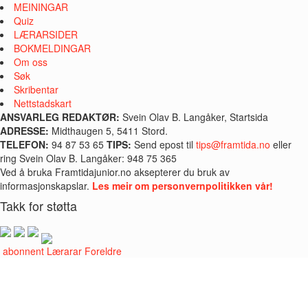
MEININGAR
Quiz
LÆRARSIDER
BOKMELDINGAR
Om oss
Søk
Skribentar
Nettstadskart
ANSVARLEG REDAKTØR:
Svein Olav B. Langåker, Startsida
ADRESSE:
Midthaugen 5, 5411 Stord.
TELEFON:
94 87 53 65
TIPS:
Send epost til
tips@framtida.no
eller
ring Svein Olav B. Langåker: 948 75 365
Ved å bruka Framtidajunior.no aksepterer du bruk av
informasjonskapslar.
Les meir om personvernpolitikken vår!
Takk for støtta
i abonnent
Lærarar
Foreldre