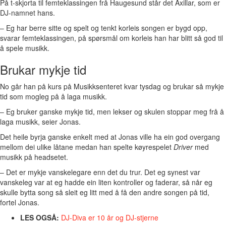
På t-skjorta til femteklassingen frå Haugesund står det Axillar, som er
DJ-namnet hans.
– Eg har berre sitte og spelt og tenkt korleis songen er bygd opp,
svarar femteklassingen, på spørsmål om korleis han har blitt så god til
å spele musikk.
Brukar mykje tid
No går han på kurs på Musikksenteret kvar tysdag og brukar så mykje
tid som mogleg på å laga musikk.
– Eg bruker ganske mykje tid, men lekser og skulen stoppar meg frå å
laga musikk, seier Jonas.
Det heile byrja ganske enkelt med at Jonas ville ha ein god overgang
mellom dei ulike låtane medan han spelte køyrespelet
Driver
med
musikk på headsetet.
– Det er mykje vanskelegare enn det du trur. Det eg synest var
vanskeleg var at eg hadde ein liten kontroller og faderar, så når eg
skulle bytta song så sleit eg litt med å få den andre songen på tid,
fortel Jonas.
LES OGSÅ:
DJ-Diva er 10 år og DJ-stjerne