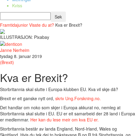
Kviss
Framtidajunior
Visste du at?
Kva er Brexit?
ILLUSTRASJON: Pixabay
Janne Nerheim
tysdag 8. januar 2019
(Brexit)
Kva er Brexit?
Storbritannia skal slutte i Europa-klubben EU. Kva vil skje då?
Brexit er eit ganske nytt ord,
skriv Ung.Forskning.no.
Det handlar om noko som skjer i Europa akkurat no, nemleg at
Storbritannia skal slutte i EU. EU er eit samarbeid der 28 land i Europa
er medlemmar.
Her kan du lese meir om kva EU er.
Storbritannia består av landa England, Nord-Irland, Wales og
Skottland. Hvis du tek dei to bokstavane
B
og
R
frå Stor
br
itannia, og