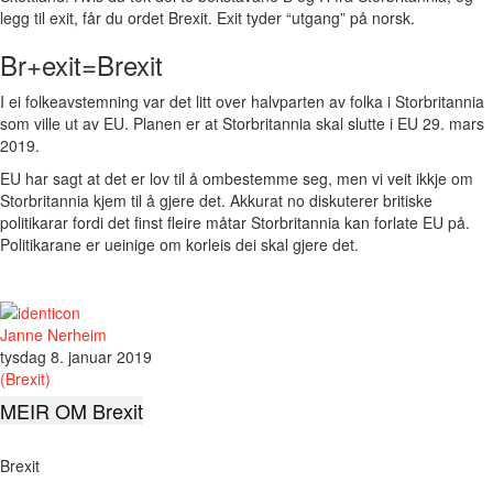
legg til exit, får du ordet Brexit. Exit tyder “utgang” på norsk.
Br+exit=Brexit
I ei folkeavstemning var det litt over halvparten av folka i Storbritannia
som ville ut av EU. Planen er at Storbritannia skal slutte i EU 29. mars
2019.
EU har sagt at det er lov til å ombestemme seg, men vi veit ikkje om
Storbritannia kjem til å gjere det. Akkurat no diskuterer britiske
politikarar fordi det finst fleire måtar Storbritannia kan forlate EU på.
Politikarane er ueinige om korleis dei skal gjere det.
Janne Nerheim
tysdag 8. januar 2019
(Brexit)
MEIR OM Brexit
Brexit