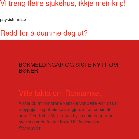
Vi treng fleire sjukehus, ikkje meir krig!
psykisk helse
Redd for å dumme deg ut?
BOKMELDINGAR OG SISTE NYTT OM
BØKER
Ville fakta om Romarriket
Visste du at romarane kanskje var betre enn oss til
å byggja – og at ein keisar gjorde hesten sin til
prest? Forfattar Martin Aas byr på ein haug med
overraskande fakta i boka
Det kuleste fra
Romerriket
.