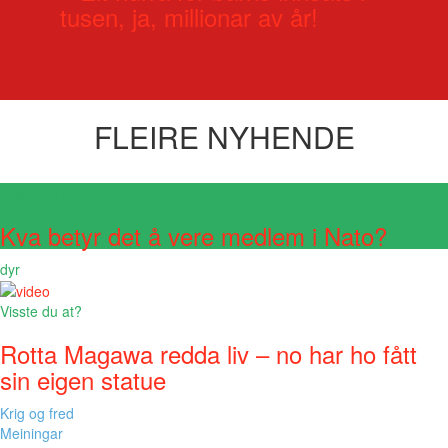
tusen, ja, millionar av år!
FLEIRE NYHENDE
Visste du at?
Kva betyr det å vere medlem i Nato?
dyr
Visste du at?
Rotta Magawa redda liv – no har ho fått
sin eigen statue
Krig og fred
Meiningar