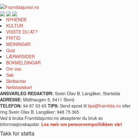
NYHENDE
KULTUR
VISSTE DU AT?
FRITID
MEININGAR
Quiz
LÆRARSIDER
BOKMELDINGAR
Om oss
Søk
Skribentar
Nettstadskart
ANSVARLEG REDAKTØR:
Svein Olav B. Langåker, Startsida
ADRESSE:
Midthaugen 5, 5411 Stord.
TELEFON:
94 87 53 65
TIPS:
Send epost til
tips@framtida.no
eller
ring Svein Olav B. Langåker: 948 75 365
Ved å bruka Framtidajunior.no aksepterer du bruk av
informasjonskapslar.
Les meir om personvernpolitikken vår!
Takk for støtta