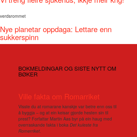
verdsrommet
Nye planetar oppdaga: Lettare enn
sukkerspinn
BOKMELDINGAR OG SISTE NYTT OM
BØKER
Ville fakta om Romarriket
Visste du at romarane kanskje var betre enn oss til
å byggja – og at ein keisar gjorde hesten sin til
prest? Forfattar Martin Aas byr på ein haug med
overraskande fakta i boka
Det kuleste fra
Romerriket
.