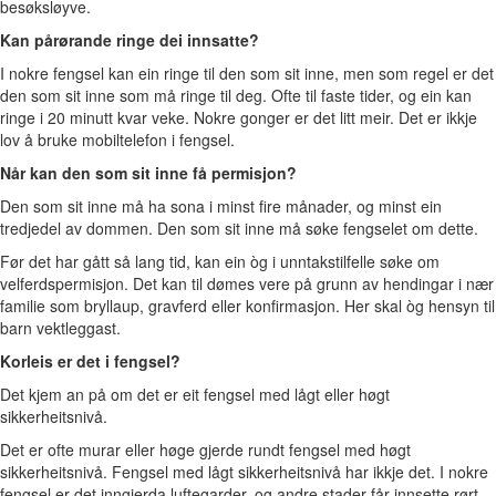
besøksløyve.
Kan pårørande ringe dei innsatte?
I nokre fengsel kan ein ringe til den som sit inne, men som regel er det
den som sit inne som må ringe til deg. Ofte til faste tider, og ein kan
ringe i 20 minutt kvar veke. Nokre gonger er det litt meir. Det er ikkje
lov å bruke mobiltelefon i fengsel.
Når kan den som sit inne få permisjon?
Den som sit inne må ha sona i minst fire månader, og minst ein
tredjedel av dommen. Den som sit inne må søke fengselet om dette.
Før det har gått så lang tid, kan ein òg i unntakstilfelle søke om
velferdspermisjon. Det kan til dømes vere på grunn av hendingar i nær
familie som bryllaup, gravferd eller konfirmasjon. Her skal òg hensyn til
barn vektleggast.
Korleis er det i fengsel?
Det kjem an på om det er eit fengsel med lågt eller høgt
sikkerheitsnivå.
Det er ofte murar eller høge gjerde rundt fengsel med høgt
sikkerheitsnivå. Fengsel med lågt sikkerheitsnivå har ikkje det. I nokre
fengsel er det inngjerda luftegarder, og andre stader får innsette rørt