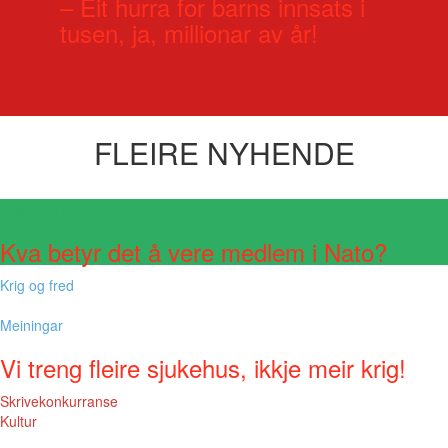
– Eit hurra for barns innsats i
tusen, ja, millionar av år!
FLEIRE NYHENDE
Visste du at?
Kva betyr det å vere medlem i Nato?
Krig og fred
Meiningar
Vi treng fleire sjukehus, ikkje meir krig!
Skrivekonkurranse
Kultur