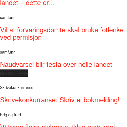
landet – dette er...
samfunn
Vil at forvaringsdømte skal bruke fotlenke
ved permisjon
samfunn
Naudvarsel blir testa over heile landet
MEST LESE
Skrivekonkurranse
Skrivekonkurranse: Skriv ei bokmelding!
Krig og fred
Vi treng fleire sjukehus, ikkje meir krig!