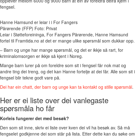
opplever mellom 6000 og 9000 barn at ein av foreldra deira kjem i
fengsel.
Hanne Hamsund er leiar i i For Fangers
Pårørende (FFP) Foto: Privat
Leiar i Støtteforeininga, For Fangers Pårørende, Hanne Hamsund
fortel til Framtida.no at det er mange ulike spørsmål som dukkar opp.
– Barn og unge har mange spørsmål, og det er ikkje så rart, for
kriminalomsorgen er ikkje så kjent i Noreg.
Mange barn lurer på om foreldre som sit i fengsel får nok mat og
andre ting dei treng, og det kan Hanne fortelje at dei får. Alle som sit i
fengsel blir tekne godt vare på.
Dei har ein chatt, der barn og unge kan ta kontakt og stille spørsmål
.
Her er ei liste over dei vanlegaste
spørsmåla ho får
Korleis fungerer det med besøk?
Den som sit inne, skriv ei liste over kven dei vil ha besøk av. Så må
fengselet godkjenne dei som står på lista. Etter dette kan du søke om