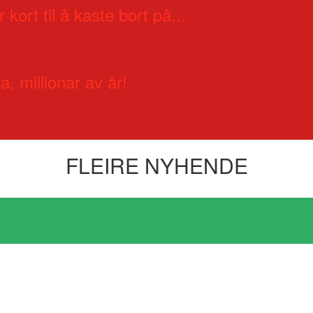
 kort til å kaste bort på...
a, millionar av år!
FLEIRE NYHENDE