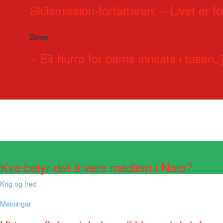
Skilsmission-forfattaren: – Livet er for
Bøker
– Eit hurra for barns innsats i tusen, j
Visste du at?
Kva betyr det å vere medlem i Nato?
Krig og fred
Meiningar