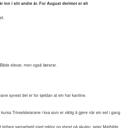
 inn i sitt andre år. For August derimot er alt
et.
. Både elevar, men også lærarar.
ne synest det er for sjeldan at ein har kantine.
kursa Trivselsleiarane i kva som er viktig å gjere når ein set i gang
eit tettare samarbeid med rektor og styret på skulen, seier Mathilde.