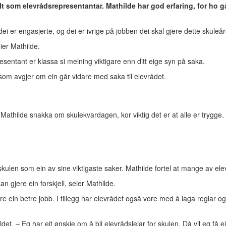
t som elevrådsrepresentantar. Mathilde har god erfaring, for ho går
ei er engasjerte, og dei er ivrige på jobben dei skal gjere dette skuleår
eier Mathilde.
sentant er klassa si meining viktigare enn ditt eige syn på saka.
et som avgjer om ein går vidare med saka til elevrådet.
g Mathilde snakka om skulekvardagen, kor viktig det er at alle er trygge
len som ein av sine viktigaste saker. Mathilde fortel at mange av eleva
an gjere ein forskjell, seier Mathilde.
e ein betre jobb. I tillegg har elevrådet også vore med å laga reglar og 
ldet. – Eg har eit ønskje om å bli elevrådsleiar for skulen. Då vil eg få 