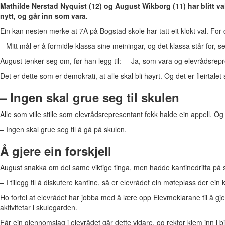
Mathilde Nerstad Nyquist (12) og August Wikborg (11) har blitt val
nytt, og går inn som vara.
Ein kan nesten merke at 7A på Bogstad skole har tatt eit klokt val. For d
– Mitt mål er å formidle klassa sine meiningar, og det klassa står for, s
August tenker seg om, før han legg til: – Ja, som vara og elevrådsrepre
Det er dette som er demokrati, at alle skal bli høyrt. Og det er fleirtal
–
Ingen skal grue seg til skulen
Alle som ville stille som elevrådsrepresentant fekk halde ein appell. O
– Ingen skal grue seg til å gå på skulen.
Å gjere ein forskjell
August snakka om dei same viktige tinga, men hadde kantinedrifta på sku
– I tillegg til å diskutere kantine, så er elevrådet ein møteplass der ein k
Ho fortel at elevrådet har jobba med å lære opp Elevmeklarane til å gjer
aktivitetar i skulegarden.
Får ein gjennomslag i elevrådet går dette vidare, og rektor kjem inn i bi