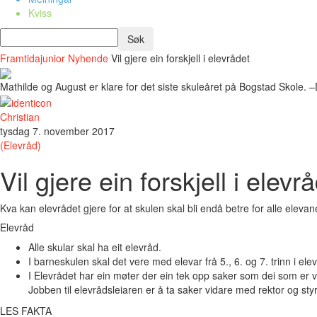
Kviss
Framtidajunior
Nyhende
Vil gjere ein forskjell i elevrådet
Mathilde og August er klare for det siste skuleåret på Bogstad Skole. –D
Christian
tysdag 7. november 2017
(Elevråd)
Vil gjere ein forskjell i elevr
Kva kan elevrådet gjere for at skulen skal bli endå betre for alle eleva
Elevråd
Alle skular skal ha eit elevråd.
I barneskulen skal det vere med elevar frå 5., 6. og 7. trinn i el
I Elevrådet har ein møter der ein tek opp saker som dei som er valt
Jobben til elevrådsleiaren er å ta saker vidare med rektor og sty
LES FAKTA