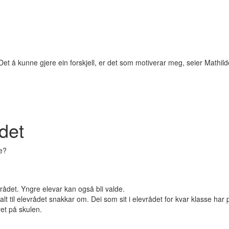
et å kunne gjere ein forskjell, er det som motiverar meg, seier Mathilde
ådet
ne?
evrådet. Yngre elevar kan også bli valde.
 til elevrådet snakkar om. Dei som sit i elevrådet for kvar klasse har plik
ret på skulen.