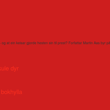
– og at ein keisar gjorde hesten sin til prest? Forfattar Martin Aas by
kule dyr
 bokhylla