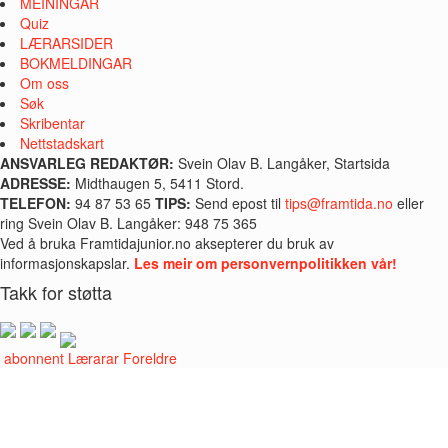
MEININGAR
Quiz
LÆRARSIDER
BOKMELDINGAR
Om oss
Søk
Skribentar
Nettstadskart
ANSVARLEG REDAKTØR:
Svein Olav B. Langåker, Startsida
ADRESSE:
Midthaugen 5, 5411 Stord.
TELEFON:
94 87 53 65
TIPS:
Send epost til
tips@framtida.no
eller
ring Svein Olav B. Langåker: 948 75 365
Ved å bruka Framtidajunior.no aksepterer du bruk av
informasjonskapslar.
Les meir om personvernpolitikken vår!
Takk for støtta
i abonnent
Lærarar
Foreldre