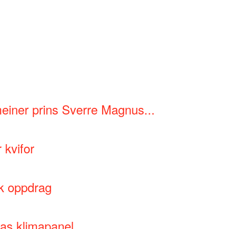
meiner prins Sverre Magnus...
 kvifor
sk oppdrag
nas klimapanel