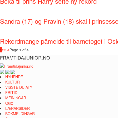
Boka til prins Harry sette ny rekord
Sandra (17) og Pravin (18) skal i prinsesse
Rekordmange påmelde til barnetoget i Osl
1
2
3
4
Page 1 of 4
FRAMTIDAJUNIOR.NO
NYHENDE
KULTUR
VISSTE DU AT?
FRITID
MEININGAR
Quiz
LÆRARSIDER
BOKMELDINGAR