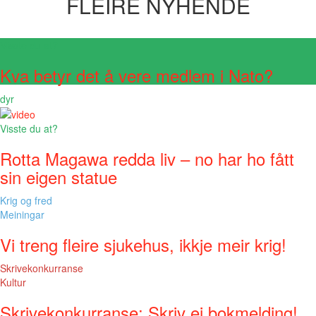
FLEIRE NYHENDE
Visste du at?
Kva betyr det å vere medlem i Nato?
dyr
Visste du at?
Rotta Magawa redda liv – no har ho fått
sin eigen statue
Krig og fred
Meiningar
Vi treng fleire sjukehus, ikkje meir krig!
Skrivekonkurranse
Kultur
Skrivekonkurranse: Skriv ei bokmelding!