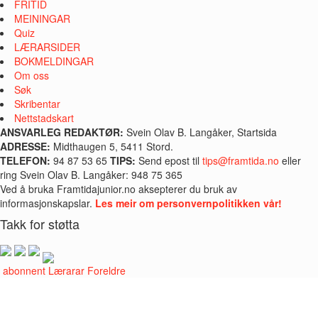
FRITID
MEININGAR
Quiz
LÆRARSIDER
BOKMELDINGAR
Om oss
Søk
Skribentar
Nettstadskart
ANSVARLEG REDAKTØR:
Svein Olav B. Langåker, Startsida
ADRESSE:
Midthaugen 5, 5411 Stord.
TELEFON:
94 87 53 65
TIPS:
Send epost til
tips@framtida.no
eller
ring Svein Olav B. Langåker: 948 75 365
Ved å bruka Framtidajunior.no aksepterer du bruk av
informasjonskapslar.
Les meir om personvernpolitikken vår!
Takk for støtta
i abonnent
Lærarar
Foreldre