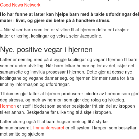
Good News Network
.
Ho har funne at latter kan hjelpe barn med å takle utfordringar dei
møter i livet, og gjere dei betre på å handtere stress.
– Når vi ser barn som ler, er vi vitne til at hjernen deira er i aksjon:
latter er læring, koplingar og vekst, seier Jacqueline.
Nye, positive vegar i hjernen
Latter er nemleg med på å byggje koplingar og vegar i hjernen til barn
som er under utvikling. Når barn tolkar humor og ler av det, skjer det
samansette og innvikla prosessar i hjernen. Dette gjer at desse nye
koplingane og vegane dannar seg, og hjernen blir meir rusta for å ta
imot ny informasjon og utfordringar.
Til dømes gjer latter at hjernen produserer mindre av hormon som gjer
deg stressa, og meir av hormon som gjer deg roleg og lykkeleg.
Hormon
er stoff i blodet som sender beskjedar frå ein del av kroppen
til ein annan. Beskjedane får ulike ting til å skje i kroppen.
Latter bidreg også til at barn hugsar meir og til å styrke
immunforsvaret.
Immunforsvaret
er eit system i kropen som beskyttar
mot smitte og sjukdom.