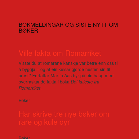
BOKMELDINGAR OG SISTE NYTT OM
BØKER
Ville fakta om Romarriket
Visste du at romarane kanskje var betre enn oss til
å byggja – og at ein keisar gjorde hesten sin til
prest? Forfattar Martin Aas byr på ein haug med
overraskande fakta i boka
Det kuleste fra
Romerriket
.
Bøker
Har skrive tre nye bøker om
rare og kule dyr
Bøker