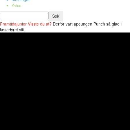
Kviss
Framtidajunior
Visste du at?
Derfor vart apeungen Punch så glad i
kosedyret sitt