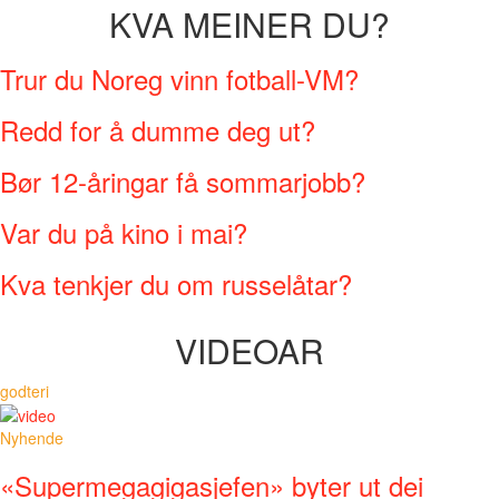
KVA MEINER DU?
Trur du Noreg vinn fotball-VM?
Redd for å dumme deg ut?
Bør 12-åringar få sommarjobb?
Var du på kino i mai?
Kva tenkjer du om russelåtar?
VIDEOAR
godteri
Nyhende
«Supermegagigasjefen» byter ut dei