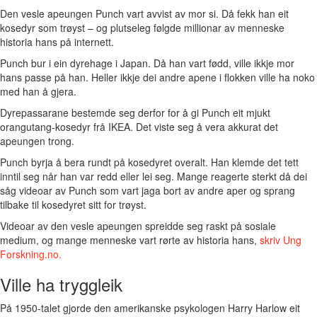
Den vesle apeungen Punch vart avvist av mor si. Då fekk han eit
kosedyr som trøyst – og plutseleg følgde millionar av menneske
historia hans på internett.
Punch bur i ein dyrehage i Japan. Då han vart fødd, ville ikkje mor
hans passe på han. Heller ikkje dei andre apene i flokken ville ha noko
med han å gjera.
Dyrepassarane bestemde seg derfor for å gi Punch eit mjukt
orangutang-kosedyr frå IKEA. Det viste seg å vera akkurat det
apeungen trong.
Punch byrja å bera rundt på kosedyret overalt. Han klemde det tett
inntil seg når han var redd eller lei seg. Mange reagerte sterkt då dei
såg videoar av Punch som vart jaga bort av andre aper og sprang
tilbake til kosedyret sitt for trøyst.
Videoar av den vesle apeungen spreidde seg raskt på sosiale
medium, og mange menneske vart rørte av historia hans,
skriv Ung
Forskning.no.
Ville ha tryggleik
På 1950-talet gjorde den amerikanske psykologen Harry Harlow eit