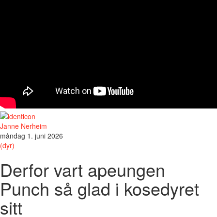
Janne Nerheim
måndag 1. juni 2026
(dyr)
Derfor vart apeungen
Punch så glad i kosedyret
sitt