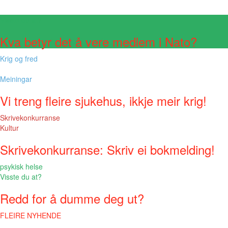
Visste du at?
Kva betyr det å vere medlem i Nato?
Krig og fred
Meiningar
Vi treng fleire sjukehus, ikkje meir krig!
Skrivekonkurranse
Kultur
Skrivekonkurranse: Skriv ei bokmelding!
psykisk helse
Visste du at?
Redd for å dumme deg ut?
FLEIRE NYHENDE