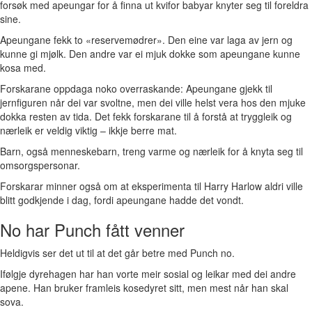
forsøk med apeungar for å finna ut kvifor babyar knyter seg til foreldra
sine.
Apeungane fekk to «reservemødrer». Den eine var laga av jern og
kunne gi mjølk. Den andre var ei mjuk dokke som apeungane kunne
kosa med.
Forskarane oppdaga noko overraskande: Apeungane gjekk til
jernfiguren når dei var svoltne, men dei ville helst vera hos den mjuke
dokka resten av tida. Det fekk forskarane til å forstå at tryggleik og
nærleik er veldig viktig – ikkje berre mat.
Barn, også menneskebarn, treng varme og nærleik for å knyta seg til
omsorgspersonar.
Forskarar minner også om at eksperimenta til Harry Harlow aldri ville
blitt godkjende i dag, fordi apeungane hadde det vondt.
No har Punch fått venner
Heldigvis ser det ut til at det går betre med Punch no.
Ifølgje dyrehagen har han vorte meir sosial og leikar med dei andre
apene. Han bruker framleis kosedyret sitt, men mest når han skal
sova.