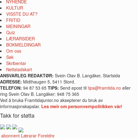
NYHENDE
KULTUR
VISSTE DU AT?
FRITID
MEININGAR
Quiz
LÆRARSIDER
BOKMELDINGAR
Om oss
Søk
Skribentar
Nettstadskart
ANSVARLEG REDAKTØR:
Svein Olav B. Langåker, Startsida
ADRESSE:
Midthaugen 5, 5411 Stord.
TELEFON:
94 87 53 65
TIPS:
Send epost til
tips@framtida.no
eller
ring Svein Olav B. Langåker: 948 75 365
Ved å bruka Framtidajunior.no aksepterer du bruk av
informasjonskapslar.
Les meir om personvernpolitikken vår!
Takk for støtta
i abonnent
Lærarar
Foreldre