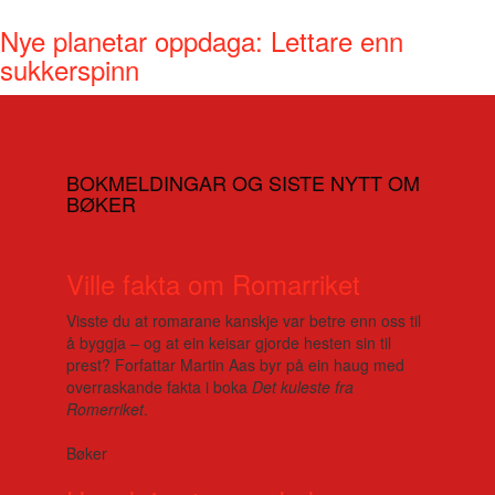
Nye planetar oppdaga: Lettare enn
sukkerspinn
BOKMELDINGAR OG SISTE NYTT OM
BØKER
Ville fakta om Romarriket
Visste du at romarane kanskje var betre enn oss til
å byggja – og at ein keisar gjorde hesten sin til
prest? Forfattar Martin Aas byr på ein haug med
overraskande fakta i boka
Det kuleste fra
Romerriket
.
Bøker