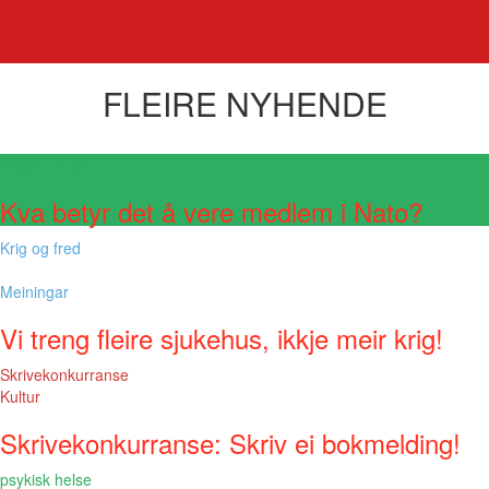
FLEIRE NYHENDE
Visste du at?
Kva betyr det å vere medlem i Nato?
Krig og fred
Meiningar
Vi treng fleire sjukehus, ikkje meir krig!
Skrivekonkurranse
Kultur
Skrivekonkurranse: Skriv ei bokmelding!
psykisk helse