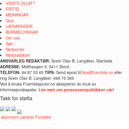
VISSTE DU AT?
FRITID
MEININGAR
Quiz
LÆRARSIDER
BOKMELDINGAR
Om oss
Søk
Skribentar
Nettstadskart
ANSVARLEG REDAKTØR:
Svein Olav B. Langåker, Startsida
ADRESSE:
Midthaugen 5, 5411 Stord.
TELEFON:
94 87 53 65
TIPS:
Send epost til
tips@framtida.no
eller
ring Svein Olav B. Langåker: 948 75 365
Ved å bruka Framtidajunior.no aksepterer du bruk av
informasjonskapslar.
Les meir om personvernpolitikken vår!
Takk for støtta
i abonnent
Lærarar
Foreldre