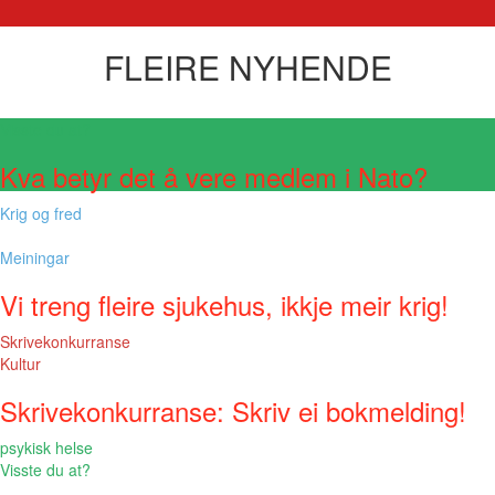
FLEIRE NYHENDE
Visste du at?
Kva betyr det å vere medlem i Nato?
Krig og fred
Meiningar
Vi treng fleire sjukehus, ikkje meir krig!
Skrivekonkurranse
Kultur
Skrivekonkurranse: Skriv ei bokmelding!
psykisk helse
Visste du at?