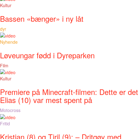
Kultur
Bassen «bænger» i ny låt
dyr
Nyhende
Løveungar fødd i Dyreparken
Film
Kultur
Premiere på Minecraft-filmen: Dette er det
Elias (10) var mest spent på
Motocross
Fritid
Kristian (8) og Tiril (9): – Dritgøy med