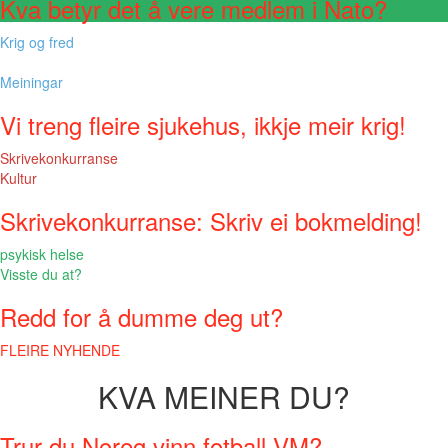
Kva betyr det å vere medlem i Nato?
Krig og fred
Meiningar
Vi treng fleire sjukehus, ikkje meir krig!
Skrivekonkurranse
Kultur
Skrivekonkurranse: Skriv ei bokmelding!
psykisk helse
Visste du at?
Redd for å dumme deg ut?
FLEIRE NYHENDE
KVA MEINER DU?
Trur du Noreg vinn fotball-VM?