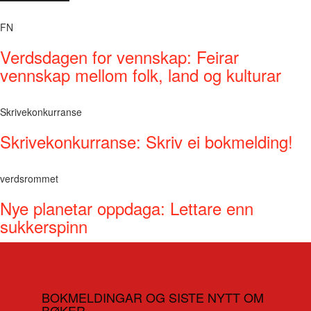
FN
Verdsdagen for vennskap: Feirar
vennskap mellom folk, land og kulturar
Skrivekonkurranse
Skrivekonkurranse: Skriv ei bokmelding!
verdsrommet
Nye planetar oppdaga: Lettare enn
sukkerspinn
BOKMELDINGAR OG SISTE NYTT OM
BØKER