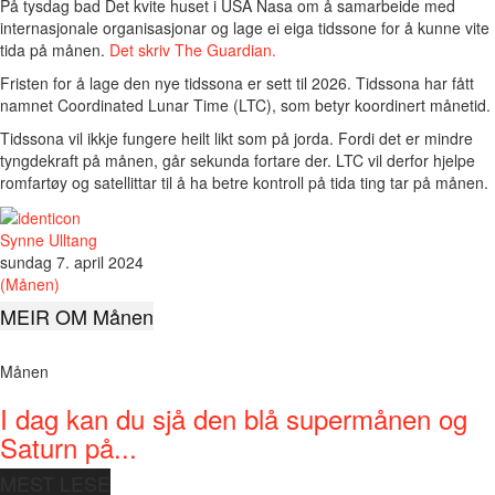
På tysdag bad Det kvite huset i USA Nasa om å samarbeide med
internasjonale organisasjonar og lage ei eiga tidssone for å kunne vite
tida på månen.
Det skriv The Guardian.
Fristen for å lage den nye tidssona er sett til 2026. Tidssona har fått
namnet Coordinated Lunar Time (LTC), som betyr koordinert månetid.
Tidssona vil ikkje fungere heilt likt som på jorda. Fordi det er mindre
tyngdekraft på månen, går sekunda fortare der. LTC vil derfor hjelpe
romfartøy og satellittar til å ha betre kontroll på tida ting tar på månen.
Synne Ulltang
sundag 7. april 2024
(Månen)
MEIR OM Månen
Månen
I dag kan du sjå den blå supermånen og
Saturn på...
MEST LESE