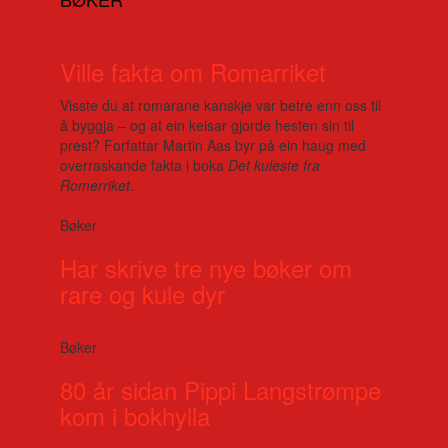
Ville fakta om Romarriket
Visste du at romarane kanskje var betre enn oss til
å byggja – og at ein keisar gjorde hesten sin til
prest? Forfattar Martin Aas byr på ein haug med
overraskande fakta i boka
Det kuleste fra
Romerriket
.
Bøker
Har skrive tre nye bøker om
rare og kule dyr
Bøker
80 år sidan Pippi Langstrømpe
kom i bokhylla