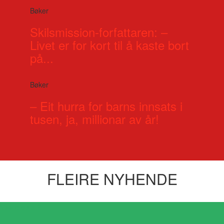
Bøker
Skilsmission-forfattaren: –
Livet er for kort til å kaste bort
på...
Bøker
– Eit hurra for barns innsats i
tusen, ja, millionar av år!
FLEIRE NYHENDE
Visste du at?