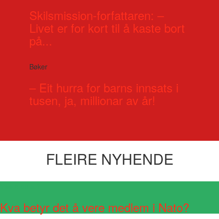
Skilsmission-forfattaren: –
Livet er for kort til å kaste bort
på...
Bøker
– Eit hurra for barns innsats i
tusen, ja, millionar av år!
FLEIRE NYHENDE
Visste du at?
Kva betyr det å vere medlem i Nato?