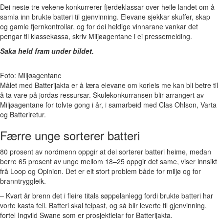
Dei neste tre vekene konkurrerer fjerdeklassar over heile landet om å
samla inn brukte batteri til gjenvinning. Elevane sjekkar skuffer, skap
og gamle fjernkontrollar, og for dei heldige vinnarane vankar det
pengar til klassekassa, skriv Miljøagentane i ei pressemelding.
Saka held fram under bildet.
Foto: Miljøagentane
Målet med Batterijakta er å læra elevane om korleis me kan bli betre til
å ta vare på jordas ressursar. Skulekonkurransen blir arrangert av
Miljøagentane for tolvte gong i år, i samarbeid med Clas Ohlson, Varta
og Batteriretur.
Færre unge sorterer batteri
80 prosent av nordmenn oppgir at dei sorterer batteri heime, medan
berre 65 prosent av unge mellom 18–25 oppgir det same, viser innsikt
frå Loop og Opinion. Det er eit stort problem både for miljø og for
branntryggleik.
– Kvart år brenn det i fleire titals søppelanlegg fordi brukte batteri har
vorte kasta feil. Batteri skal teipast, og så blir leverte til gjenvinning,
fortel Ingvild Swane som er prosjektleiar for Batterijakta.