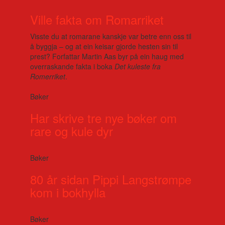
Ville fakta om Romarriket
Visste du at romarane kanskje var betre enn oss til
å byggja – og at ein keisar gjorde hesten sin til
prest? Forfattar Martin Aas byr på ein haug med
overraskande fakta i boka
Det kuleste fra
Romerriket
.
Bøker
Har skrive tre nye bøker om
rare og kule dyr
Bøker
80 år sidan Pippi Langstrømpe
kom i bokhylla
Bøker