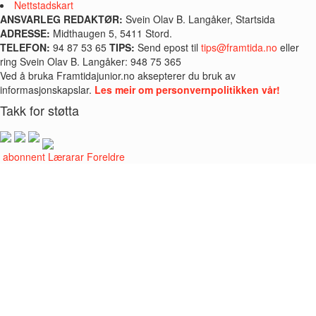
Nettstadskart
ANSVARLEG REDAKTØR:
Svein Olav B. Langåker, Startsida
ADRESSE:
Midthaugen 5, 5411 Stord.
TELEFON:
94 87 53 65
TIPS:
Send epost til
tips@framtida.no
eller
ring Svein Olav B. Langåker: 948 75 365
Ved å bruka Framtidajunior.no aksepterer du bruk av
informasjonskapslar.
Les meir om personvernpolitikken vår!
Takk for støtta
i abonnent
Lærarar
Foreldre