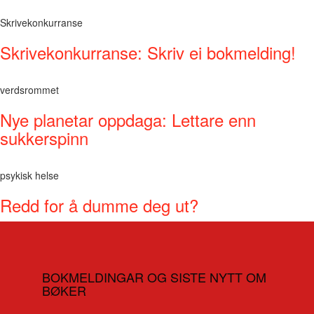
Skrivekonkurranse
Skrivekonkurranse: Skriv ei bokmelding!
verdsrommet
Nye planetar oppdaga: Lettare enn
sukkerspinn
psykisk helse
Redd for å dumme deg ut?
BOKMELDINGAR OG SISTE NYTT OM
BØKER