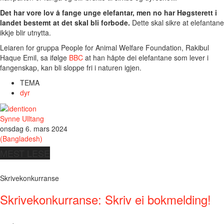
Det har vore lov å fange unge elefantar, men no har Høgsterett i
landet bestemt at det skal bli forbode.
Dette skal sikre at elefantane
ikkje blir utnytta.
Leiaren for gruppa People for Animal Welfare Foundation, Rakibul
Haque Emil, sa ifølge
BBC
at han håpte dei elefantane som lever i
fangenskap, kan bli sloppe fri i naturen igjen.
TEMA
dyr
Synne Ulltang
onsdag 6. mars 2024
(Bangladesh)
MEST LESE
Skrivekonkurranse
Skrivekonkurranse: Skriv ei bokmelding!