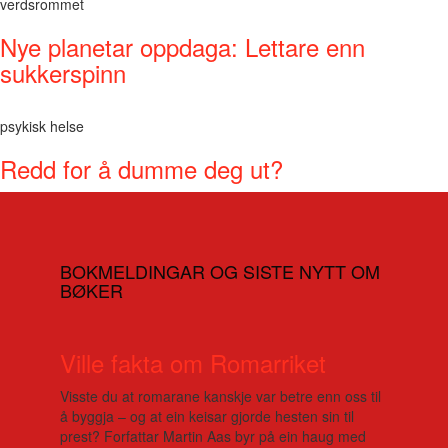
verdsrommet
Nye planetar oppdaga: Lettare enn
sukkerspinn
psykisk helse
Redd for å dumme deg ut?
BOKMELDINGAR OG SISTE NYTT OM
BØKER
Ville fakta om Romarriket
Visste du at romarane kanskje var betre enn oss til
å byggja – og at ein keisar gjorde hesten sin til
prest? Forfattar Martin Aas byr på ein haug med