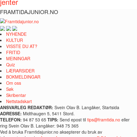
jenter
FRAMTIDAJUNIOR.NO
NYHENDE
KULTUR
VISSTE DU AT?
FRITID
MEININGAR
Quiz
LÆRARSIDER
BOKMELDINGAR
Om oss
Søk
Skribentar
Nettstadskart
ANSVARLEG REDAKTØR:
Svein Olav B. Langåker, Startsida
ADRESSE:
Midthaugen 5, 5411 Stord.
TELEFON:
94 87 53 65
TIPS:
Send epost til
tips@framtida.no
eller
ring Svein Olav B. Langåker: 948 75 365
Ved å bruka Framtidajunior.no aksepterer du bruk av