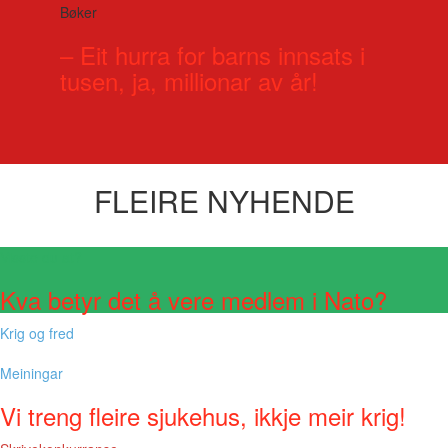
Bøker
– Eit hurra for barns innsats i
tusen, ja, millionar av år!
FLEIRE NYHENDE
Visste du at?
Kva betyr det å vere medlem i Nato?
Krig og fred
Meiningar
Vi treng fleire sjukehus, ikkje meir krig!