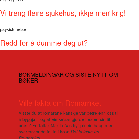
Vi treng fleire sjukehus, ikkje meir krig!
psykisk helse
Redd for å dumme deg ut?
BOKMELDINGAR OG SISTE NYTT OM
BØKER
Ville fakta om Romarriket
Visste du at romarane kanskje var betre enn oss til
å byggja – og at ein keisar gjorde hesten sin til
prest? Forfattar Martin Aas byr på ein haug med
overraskande fakta i boka
Det kuleste fra
Romerriket
.