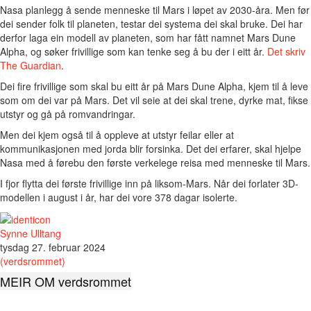
Nasa planlegg å sende menneske til Mars i løpet av 2030-åra. Men før
dei sender folk til planeten, testar dei systema dei skal bruke. Dei har
derfor laga ein modell av planeten, som har fått namnet Mars Dune
Alpha, og søker frivillige som kan tenke seg å bu der i eitt år.
Det skriv
The Guardian
.
Dei fire frivillige som skal bu eitt år på Mars Dune Alpha, kjem til å leve
som om dei var på Mars. Det vil seie at dei skal trene, dyrke mat, fikse
utstyr og gå på romvandringar.
Men dei kjem også til å oppleve at utstyr feilar eller at
kommunikasjonen med jorda blir forsinka. Det dei erfarer, skal hjelpe
Nasa med å førebu den første verkelege reisa med menneske til Mars.
I fjor flytta dei første frivillige inn på liksom-Mars. Når dei forlater 3D-
modellen i august i år, har dei vore 378 dagar isolerte.
Synne Ulltang
tysdag 27. februar 2024
(verdsrommet)
MEIR OM verdsrommet