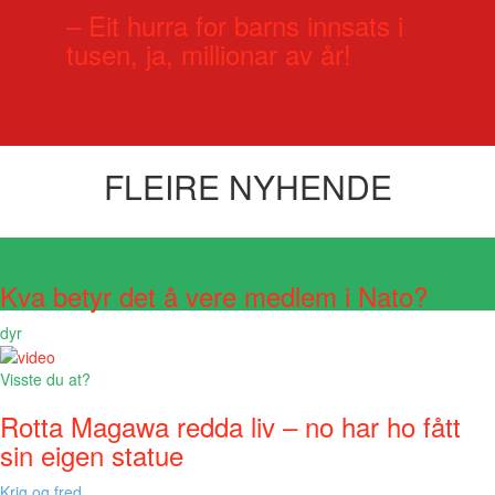
– Eit hurra for barns innsats i
tusen, ja, millionar av år!
FLEIRE NYHENDE
Visste du at?
Kva betyr det å vere medlem i Nato?
dyr
Visste du at?
Rotta Magawa redda liv – no har ho fått
sin eigen statue
Krig og fred