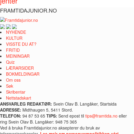
jenter
FRAMTIDAJUNIOR.NO
NYHENDE
KULTUR
VISSTE DU AT?
FRITID
MEININGAR
Quiz
LÆRARSIDER
BOKMELDINGAR
Om oss
Søk
Skribentar
Nettstadskart
ANSVARLEG REDAKTØR:
Svein Olav B. Langåker, Startsida
ADRESSE:
Midthaugen 5, 5411 Stord.
TELEFON:
94 87 53 65
TIPS:
Send epost til
tips@framtida.no
eller
ring Svein Olav B. Langåker: 948 75 365
Ved å bruka Framtidajunior.no aksepterer du bruk av
informasjonskapslar.
Les meir om personvernpolitikken vår!