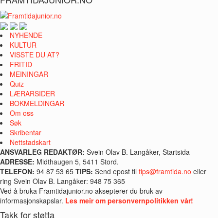
NYHENDE
KULTUR
VISSTE DU AT?
FRITID
MEININGAR
Quiz
LÆRARSIDER
BOKMELDINGAR
Om oss
Søk
Skribentar
Nettstadskart
ANSVARLEG REDAKTØR:
Svein Olav B. Langåker, Startsida
ADRESSE:
Midthaugen 5, 5411 Stord.
TELEFON:
94 87 53 65
TIPS:
Send epost til
tips@framtida.no
eller
ring Svein Olav B. Langåker: 948 75 365
Ved å bruka Framtidajunior.no aksepterer du bruk av
informasjonskapslar.
Les meir om personvernpolitikken vår!
Takk for støtta