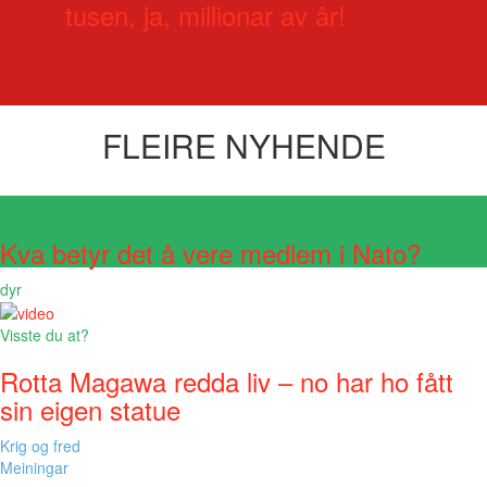
tusen, ja, millionar av år!
FLEIRE NYHENDE
Visste du at?
Kva betyr det å vere medlem i Nato?
dyr
Visste du at?
Rotta Magawa redda liv – no har ho fått
sin eigen statue
Krig og fred
Meiningar