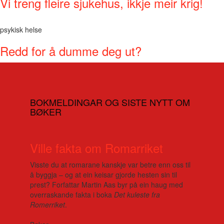
Vi treng fleire sjukehus, ikkje meir krig!
psykisk helse
Redd for å dumme deg ut?
BOKMELDINGAR OG SISTE NYTT OM
BØKER
Ville fakta om Romarriket
Visste du at romarane kanskje var betre enn oss til
å byggja – og at ein keisar gjorde hesten sin til
prest? Forfattar Martin Aas byr på ein haug med
overraskande fakta i boka
Det kuleste fra
Romerriket
.