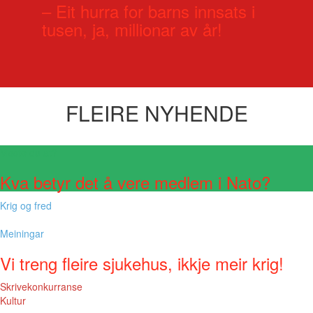
– Eit hurra for barns innsats i
tusen, ja, millionar av år!
FLEIRE NYHENDE
Visste du at?
Kva betyr det å vere medlem i Nato?
Krig og fred
Meiningar
Vi treng fleire sjukehus, ikkje meir krig!
Skrivekonkurranse
Kultur