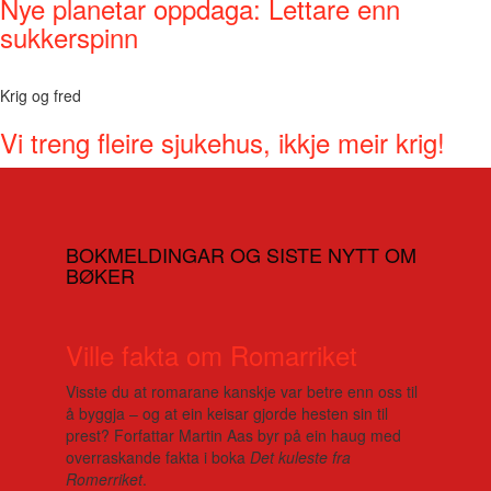
Nye planetar oppdaga: Lettare enn
sukkerspinn
Krig og fred
Vi treng fleire sjukehus, ikkje meir krig!
BOKMELDINGAR OG SISTE NYTT OM
BØKER
Ville fakta om Romarriket
Visste du at romarane kanskje var betre enn oss til
å byggja – og at ein keisar gjorde hesten sin til
prest? Forfattar Martin Aas byr på ein haug med
overraskande fakta i boka
Det kuleste fra
Romerriket
.