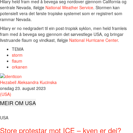
Hilary held fram med å bevega seg nordover gjennom California og
sentrale Nevada, ifølgje
National Weather Service
. Stormen kan
potensielt vera det første tropiske systemet som er registrert som
rammar Nevada.
Hilary er no nedgradert til ein post-tropisk syklon, men held framleis
fram med å bevega seg gjennom det sørvestlege USA, og bringar
livstruande flaum og vindkast, ifølgje
National Hurricane Center
.
TEMA
storm
flaum
orkanen
Hezabell Aleksandra Kucinska
onsdag 23. august 2023
(USA)
MEIR OM USA
USA
Store protestar mot ICE – kven er dei?