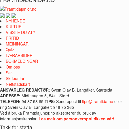
NYHENDE
KULTUR
VISSTE DU AT?
FRITID
MEININGAR
Quiz
LÆRARSIDER
BOKMELDINGAR
Om oss
Søk
Skribentar
Nettstadskart
ANSVARLEG REDAKTØR:
Svein Olav B. Langåker, Startsida
ADRESSE:
Midthaugen 5, 5411 Stord.
TELEFON:
94 87 53 65
TIPS:
Send epost til
tips@framtida.no
eller
ring Svein Olav B. Langåker: 948 75 365
Ved å bruka Framtidajunior.no aksepterer du bruk av
informasjonskapslar.
Les meir om personvernpolitikken vår!
Takk for støtta