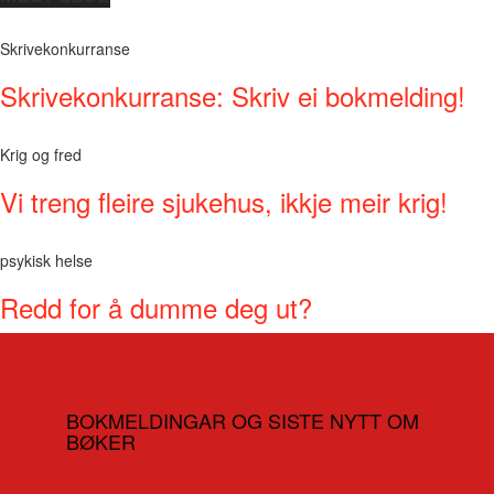
Skrivekonkurranse
Skrivekonkurranse: Skriv ei bokmelding!
Krig og fred
Vi treng fleire sjukehus, ikkje meir krig!
psykisk helse
Redd for å dumme deg ut?
BOKMELDINGAR OG SISTE NYTT OM
BØKER