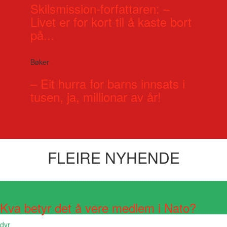
Skilsmission-forfattaren: –
Livet er for kort til å kaste bort
på...
Bøker
– Eit hurra for barns innsats i
tusen, ja, millionar av år!
FLEIRE NYHENDE
Visste du at?
Kva betyr det å vere medlem i Nato?
dyr