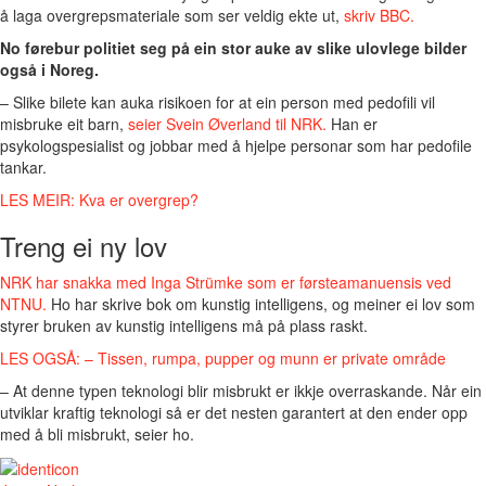
å laga overgrepsmateriale som ser veldig ekte ut,
skriv BBC.
No førebur politiet seg på ein stor auke av slike ulovlege bilder
også i Noreg.
– Slike bilete kan auka risikoen for at ein person med pedofili vil
misbruke eit barn,
seier Svein Øverland til NRK.
Han er
psykologspesialist og jobbar med å hjelpe personar som har pedofile
tankar.
LES MEIR: Kva er overgrep?
Treng ei ny lov
NRK har snakka med Inga Strümke som er førsteamanuensis ved
NTNU.
Ho har skrive bok om kunstig intelligens, og meiner ei lov som
styrer bruken av kunstig intelligens må på plass raskt.
LES OGSÅ: – Tissen, rumpa, pupper og munn er private område
– At denne typen teknologi blir misbrukt er ikkje overraskande. Når ein
utviklar kraftig teknologi så er det nesten garantert at den ender opp
med å bli misbrukt, seier ho.