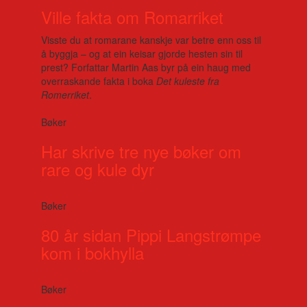
Ville fakta om Romarriket
Visste du at romarane kanskje var betre enn oss til
å byggja – og at ein keisar gjorde hesten sin til
prest? Forfattar Martin Aas byr på ein haug med
overraskande fakta i boka
Det kuleste fra
Romerriket
.
Bøker
Har skrive tre nye bøker om
rare og kule dyr
Bøker
80 år sidan Pippi Langstrømpe
kom i bokhylla
Bøker