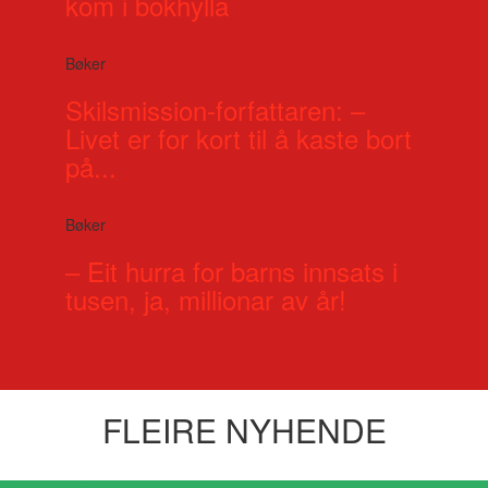
kom i bokhylla
Bøker
Skilsmission-forfattaren: –
Livet er for kort til å kaste bort
på...
Bøker
– Eit hurra for barns innsats i
tusen, ja, millionar av år!
FLEIRE NYHENDE