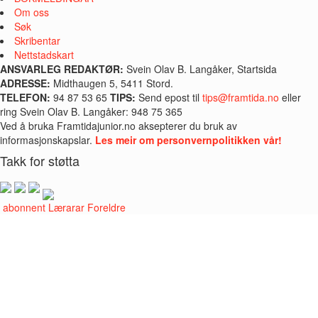
Om oss
Søk
Skribentar
Nettstadskart
ANSVARLEG REDAKTØR:
Svein Olav B. Langåker, Startsida
ADRESSE:
Midthaugen 5, 5411 Stord.
TELEFON:
94 87 53 65
TIPS:
Send epost til
tips@framtida.no
eller
ring Svein Olav B. Langåker: 948 75 365
Ved å bruka Framtidajunior.no aksepterer du bruk av
informasjonskapslar.
Les meir om personvernpolitikken vår!
Takk for støtta
i abonnent
Lærarar
Foreldre