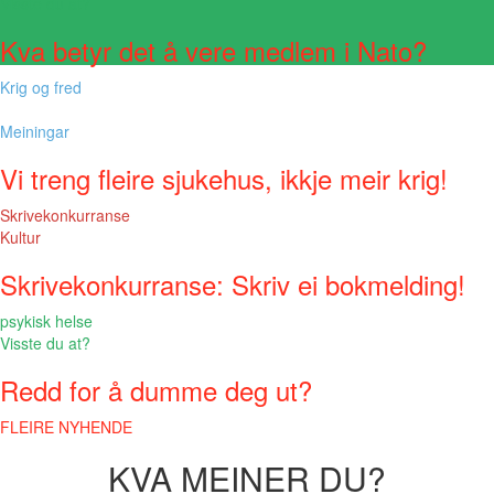
Visste du at?
Kva betyr det å vere medlem i Nato?
Krig og fred
Meiningar
Vi treng fleire sjukehus, ikkje meir krig!
Skrivekonkurranse
Kultur
Skrivekonkurranse: Skriv ei bokmelding!
psykisk helse
Visste du at?
Redd for å dumme deg ut?
FLEIRE NYHENDE
KVA MEINER DU?