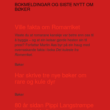
BOKMELDINGAR OG SISTE NYTT OM
BØKER
Ville fakta om Romarriket
Visste du at romarane kanskje var betre enn oss til
å byggja – og at ein keisar gjorde hesten sin til
prest? Forfattar Martin Aas byr på ein haug med
overraskande fakta i boka
Det kuleste fra
Romerriket
.
Bøker
Har skrive tre nye bøker om
rare og kule dyr
Bøker
80 år sidan Pippi Langstrømpe