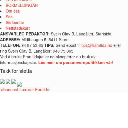
BOKMELDINGAR
Om oss
Søk
Skribentar
Nettstadskart
ANSVARLEG REDAKTØR:
Svein Olav B. Langåker, Startsida
ADRESSE:
Midthaugen 5, 5411 Stord.
TELEFON:
94 87 53 65
TIPS:
Send epost til
tips@framtida.no
eller
ring Svein Olav B. Langåker: 948 75 365
Ved å bruka Framtidajunior.no aksepterer du bruk av
informasjonskapslar.
Les meir om personvernpolitikken vår!
Takk for støtta
i abonnent
Lærarar
Foreldre