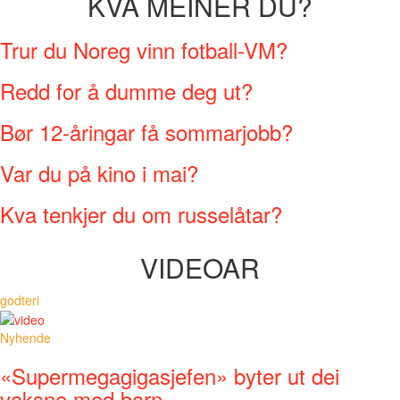
KVA MEINER DU?
Trur du Noreg vinn fotball-VM?
Redd for å dumme deg ut?
Bør 12-åringar få sommarjobb?
Var du på kino i mai?
Kva tenkjer du om russelåtar?
VIDEOAR
godteri
Nyhende
«Supermegagigasjefen» byter ut dei
vaksne med barn