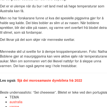
Det er ei ulempe når du bur i eit land med så høge temperaturar som
Australia kan få.
Men no har forskarane funne ut kva dei spesielle piggsvina gjer for å
halde seg kalde. Dei bles bobler av slim ut av nasen. Når boblene
sprekker, blir dei våte på nasen, og varme vert overført frå blodet deira
til slimet, som så fordampar.
Det liknar på det som skjer når menneske svettar.
Menneske skil ut sveitte for å dempe kroppstemperaturen. Foto: Nat
Boblene gjer at maurpiggsvina kan vere aktive sjølv når temperaturane
aukar. Men om sommaren vert dei likevel nattdyr for å sleppe unna
varmen. Dei kan også gøyme seg i hole trestubbar.
Les også:
Sjå dei morosamaste dyrebileta frå 2022
Beste undervassfoto: “Sei cheeeese”. Biletet er teke ved den portugisis
TEMA
australia
varme