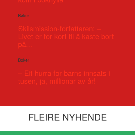
Bøker
Skilsmission-forfattaren: –
Livet er for kort til å kaste bort
på...
Bøker
– Eit hurra for barns innsats i
tusen, ja, millionar av år!
FLEIRE NYHENDE
Visste du at?