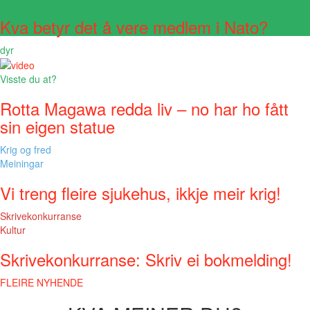
Kva betyr det å vere medlem i Nato?
dyr
Visste du at?
Rotta Magawa redda liv – no har ho fått
sin eigen statue
Krig og fred
Meiningar
Vi treng fleire sjukehus, ikkje meir krig!
Skrivekonkurranse
Kultur
Skrivekonkurranse: Skriv ei bokmelding!
FLEIRE NYHENDE