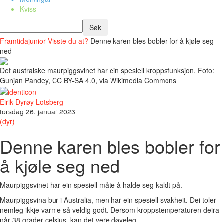
Kviss
Framtidajunior
Visste du at?
Denne karen bles bobler for å kjøle seg
ned
Det australske maurpiggsvinet har ein spesiell kroppsfunksjon. Foto:
Gunjan Pandey, CC BY-SA 4.0, via Wikimedia Commons
Eirik Dyrøy Lotsberg
torsdag 26. januar 2023
(dyr)
Denne karen bles bobler for
å kjøle seg ned
Maurpiggsvinet har ein spesiell måte å halde seg kaldt på.
Maurpiggsvina bur i Australia, men har ein spesiell svakheit. Dei toler
nemleg ikkje varme så veldig godt. Dersom kroppstemperaturen deira
når 38 grader celsius, kan det vere døyeleg.