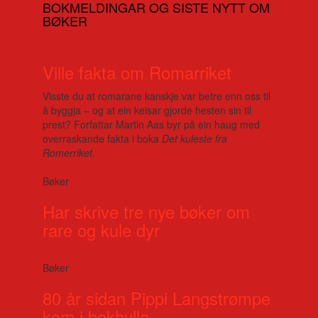
BOKMELDINGAR OG SISTE NYTT OM
BØKER
Ville fakta om Romarriket
Visste du at romarane kanskje var betre enn oss til
å byggja – og at ein keisar gjorde hesten sin til
prest? Forfattar Martin Aas byr på ein haug med
overraskande fakta i boka
Det kuleste fra
Romerriket
.
Bøker
Har skrive tre nye bøker om
rare og kule dyr
Bøker
80 år sidan Pippi Langstrømpe
kom i bokhylla