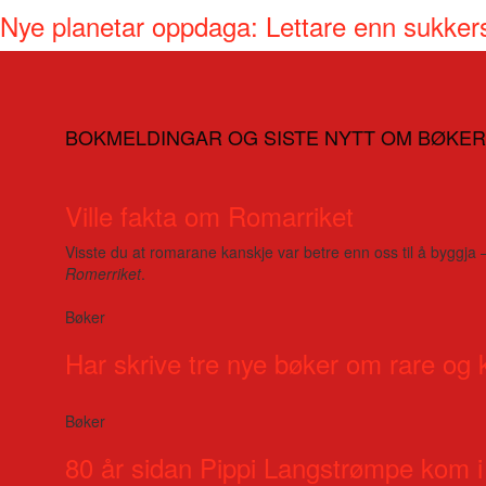
Nye planetar oppdaga: Lettare enn sukker
BOKMELDINGAR OG SISTE NYTT OM BØKER
Ville fakta om Romarriket
Visste du at romarane kanskje var betre enn oss til å byggja 
Romerriket
.
Bøker
Har skrive tre nye bøker om rare og 
Bøker
80 år sidan Pippi Langstrømpe kom i