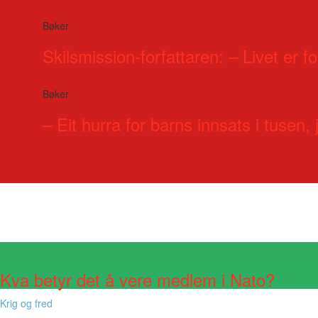
Bøker
Skilsmission-forfattaren: – Livet er for
Bøker
– Eit hurra for barns innsats i tusen, j
Visste du at?
Kva betyr det å vere medlem i Nato?
Krig og fred