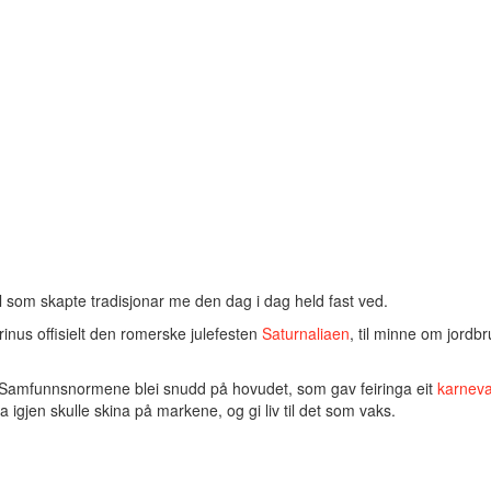
l som skapte tradisjonar me den dag i dag held fast ved.
inus offisielt den romerske julefesten
Saturnaliaen
, til minne om jordb
e. Samfunnsnormene blei snudd på hovudet, som gav feiringa eit
karneva
la igjen skulle skina på markene, og gi liv til det som vaks.