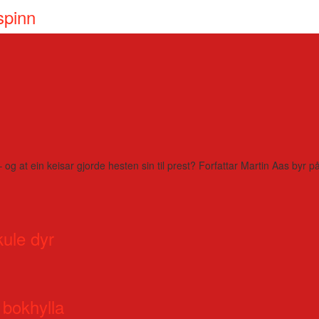
spinn
– og at ein keisar gjorde hesten sin til prest? Forfattar Martin Aas by
kule dyr
 bokhylla