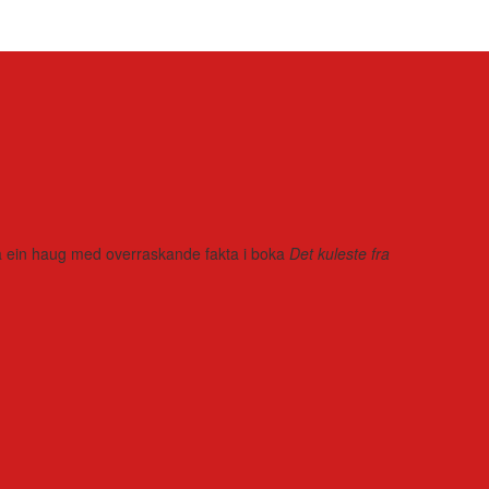
r på ein haug med overraskande fakta i boka
Det kuleste fra