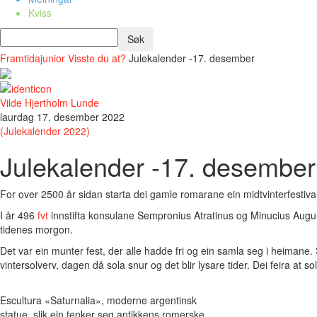
Kviss
Framtidajunior
Visste du at?
Julekalender -17. desember
Vilde Hjertholm Lunde
laurdag 17. desember 2022
(Julekalender 2022)
Julekalender -17. desember
For over 2500 år sidan starta dei gamle romarane ein midtvinterfestiva
I år 496
fvt
innstifta konsulane Sempronius Atratinus og Minucius Augur
tidenes morgon.
Det var ein munter fest, der alle hadde fri og ein samla seg i heiman
vintersolverv, dagen då sola snur og det blir lysare tider. Dei feira at so
Escultura «Saturnalia», moderne argentinsk
statue, slik ein tenker seg antikkens romerske