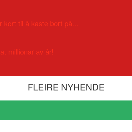
 kort til å kaste bort på...
a, millionar av år!
FLEIRE NYHENDE