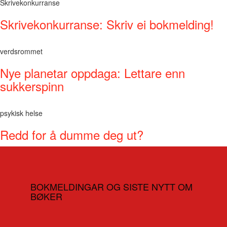
Skrivekonkurranse
Skrivekonkurranse: Skriv ei bokmelding!
verdsrommet
Nye planetar oppdaga: Lettare enn
sukkerspinn
psykisk helse
Redd for å dumme deg ut?
BOKMELDINGAR OG SISTE NYTT OM
BØKER