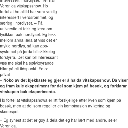
Veronica vitskapsshow. Ho
fortel at ho alltid har vore veldig
interessert i verdsrommet, og
særleg i nordlyset. – På
universitetet fekk eg læra om
fysikken bak nordlyset. Eg fekk
mellom anna læra at viss det er
mykje nordlys, så kan gps-
systemet på jorda bli skikkeleg
forstyrra. Det kan bli interessant
viss me skal ha sjølvkøyrande
bilar på eit tidspunkt. Foto:
privat
– Noko av det kjekkaste eg gjer er å halda vitskapsshow. Då viser
eg fram kule eksperiment for dei som kjem på besøk, og forklarar
vitskapen bak eksperimenta.
Ho fortel at vitskapsshowa er litt forskjellige etter kven som kjem på
besøk, men at dei som regel er ein kombinasjon av læring og
skodespel.
– Eg synest at det er gøy å dela det eg har lært med andre, seier
Veronica.