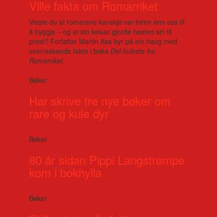
Ville fakta om Romarriket
Visste du at romarane kanskje var betre enn oss til
å byggja – og at ein keisar gjorde hesten sin til
prest? Forfattar Martin Aas byr på ein haug med
overraskande fakta i boka
Det kuleste fra
Romerriket
.
Bøker
Har skrive tre nye bøker om
rare og kule dyr
Bøker
80 år sidan Pippi Langstrømpe
kom i bokhylla
Bøker