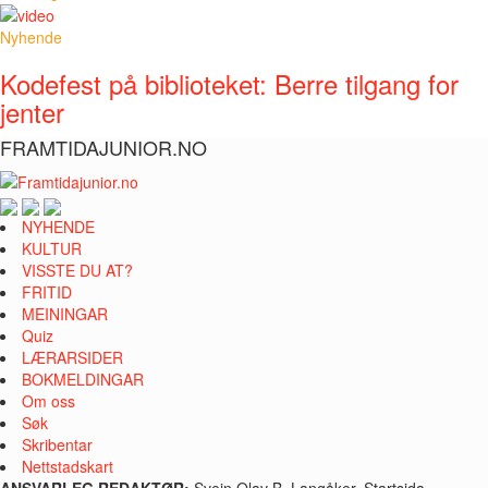
Nyhende
Kodefest på biblioteket: Berre tilgang for
jenter
FRAMTIDAJUNIOR.NO
NYHENDE
KULTUR
VISSTE DU AT?
FRITID
MEININGAR
Quiz
LÆRARSIDER
BOKMELDINGAR
Om oss
Søk
Skribentar
Nettstadskart
ANSVARLEG REDAKTØR:
Svein Olav B. Langåker, Startsida