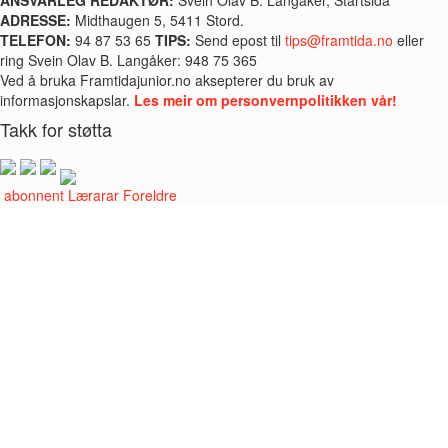
ADRESSE:
Midthaugen 5, 5411 Stord.
TELEFON:
94 87 53 65
TIPS:
Send epost til
tips@framtida.no
eller
ring Svein Olav B. Langåker: 948 75 365
Ved å bruka Framtidajunior.no aksepterer du bruk av
informasjonskapslar.
Les meir om personvernpolitikken vår!
Takk for støtta
i abonnent
Lærarar
Foreldre