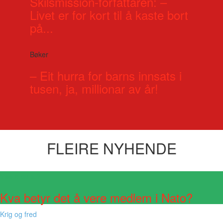
Skilsmission-forfattaren: –
Livet er for kort til å kaste bort
på...
Bøker
– Eit hurra for barns innsats i
tusen, ja, millionar av år!
FLEIRE NYHENDE
Visste du at?
Kva betyr det å vere medlem i Nato?
Krig og fred