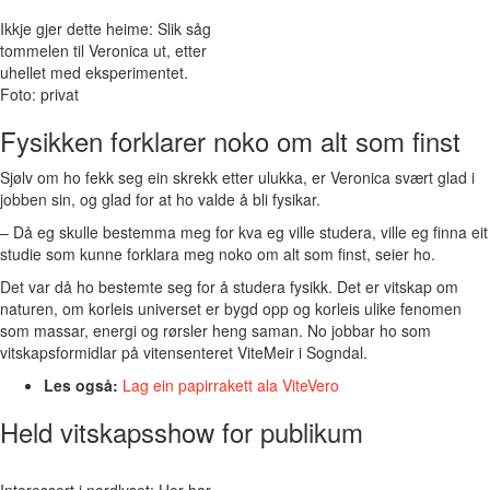
Ikkje gjer dette heime: Slik såg
tommelen til Veronica ut, etter
uhellet med eksperimentet.
Foto: privat
Fysikken forklarer noko om alt som finst
Sjølv om ho fekk seg ein skrekk etter ulukka, er Veronica svært glad i
jobben sin, og glad for at ho valde å bli fysikar.
– Då eg skulle bestemma meg for kva eg ville studera, ville eg finna eit
studie som kunne forklara meg noko om alt som finst, seier ho.
Det var då ho bestemte seg for å studera fysikk. Det er vitskap om
naturen, om korleis universet er bygd opp og korleis ulike fenomen
som massar, energi og rørsler heng saman. No jobbar ho som
vitskapsformidlar på vitensenteret ViteMeir i Sogndal.
Les også:
Lag ein papirrakett ala ViteVero
Held vitskapsshow for publikum
Interessert i nordlyset: Her har