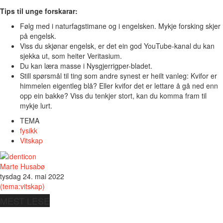
Tips til unge forskarar:
Følg med i naturfagstimane og i engelsken. Mykje forsking skjer
på engelsk.
Viss du skjønar engelsk, er det ein god YouTube-kanal du kan
sjekka ut, som heiter Veritasium.
Du kan læra masse i Nysgjerrigper-bladet.
Still spørsmål til ting som andre synest er heilt vanleg: Kvifor er
himmelen eigentleg blå? Eller kvifor det er lettare å gå ned enn
opp ein bakke? Viss du tenkjer stort, kan du komma fram til
mykje lurt.
TEMA
fysikk
Vitskap
Marte Husabø
tysdag 24. mai 2022
(tema:vitskap)
MEST LESE