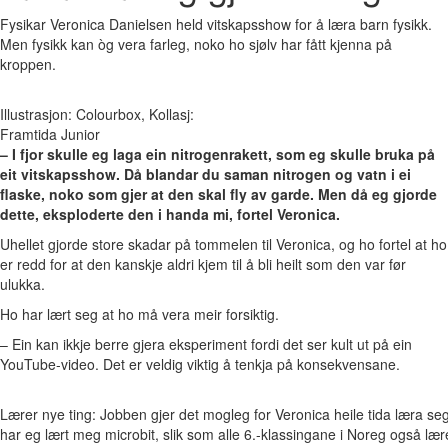
Fysikar Veronica Danielsen held vitskapsshow for å læra barn fysikk.
Men fysikk kan òg vera farleg, noko ho sjølv har fått kjenna på
kroppen.
Illustrasjon: Colourbox, Kollasj:
Framtida Junior
– I fjor skulle eg laga ein nitrogenrakett, som eg skulle bruka på
eit vitskapsshow. Då blandar du saman nitrogen og vatn i ei
flaske, noko som gjer at den skal fly av garde. Men då eg gjorde
dette, eksploderte den i handa mi, fortel Veronica.
Uhellet gjorde store skadar på tommelen til Veronica, og ho fortel at ho
er redd for at den kanskje aldri kjem til å bli heilt som den var før
ulukka.
Ho har lært seg at ho må vera meir forsiktig.
– Ein kan ikkje berre gjera eksperiment fordi det ser kult ut på ein
YouTube-video. Det er veldig viktig å tenkja på konsekvensane.
Lærer nye ting: Jobben gjer det mogleg for Veronica heile tida læra 
har eg lært meg microbit, slik som alle 6.-klassingane i Noreg også læ