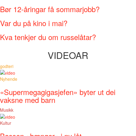
Bør 12-åringar få sommarjobb?
Var du på kino i mai?
Kva tenkjer du om russelåtar?
VIDEOAR
godteri
Nyhende
«Supermegagigasjefen» byter ut dei
vaksne med barn
Musikk
Kultur
Bassen «bænger» i ny låt