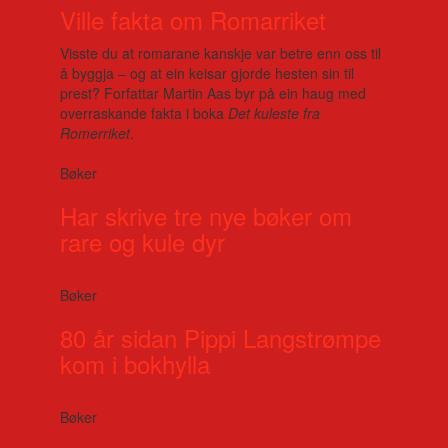
Ville fakta om Romarriket
Visste du at romarane kanskje var betre enn oss til
å byggja – og at ein keisar gjorde hesten sin til
prest? Forfattar Martin Aas byr på ein haug med
overraskande fakta i boka
Det kuleste fra
Romerriket
.
Bøker
Har skrive tre nye bøker om
rare og kule dyr
Bøker
80 år sidan Pippi Langstrømpe
kom i bokhylla
Bøker