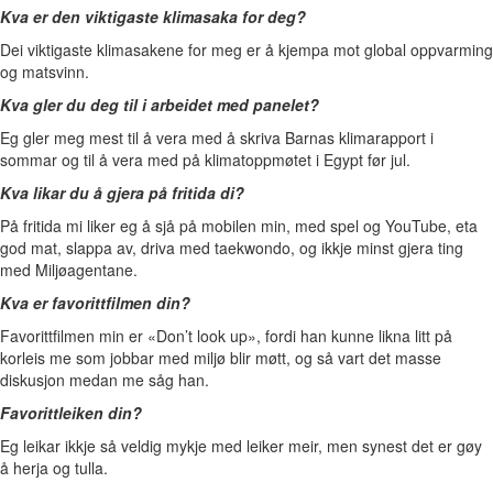
Kva er den viktigaste klimasaka for deg?
Dei viktigaste klimasakene for meg er å kjempa mot global oppvarming
og matsvinn.
Kva gler du deg til i arbeidet med panelet?
Eg gler meg mest til å vera med å skriva Barnas klimarapport i
sommar og til å vera med på klimatoppmøtet i Egypt før jul.
Kva likar du å gjera på fritida di?
På fritida mi liker eg å sjå på mobilen min, med spel og YouTube, eta
god mat, slappa av, driva med taekwondo, og ikkje minst gjera ting
med Miljøagentane.
Kva er favorittfilmen din?
Favorittfilmen min er «Don’t look up», fordi han kunne likna litt på
korleis me som jobbar med miljø blir møtt, og så vart det masse
diskusjon medan me såg han.
Favorittleiken din?
Eg leikar ikkje så veldig mykje med leiker meir, men synest det er gøy
å herja og tulla.