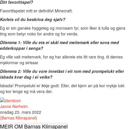
Ditt favorittspel?
Favorittspelet mitt er definitivt Minecraft.
Korleis vil du beskriva deg sjølv?
Eg er ein ganske hyggeleg og morosam fyr, som liker å tulla og gjera
ting som betyr noko for andre og for verda.
Dilemma 1: Ville du eta ei skål med meitemark eller sova med
edderkoppar i senga?
Eg ville valt meitemark, for eg har allereie ete litt rare ting, til dømes
mjølormar og sirissar.
Dilemma 2: Ville du vore innelåst i eit rom med prompelukt eller
isbada kvar dag i ei veike?
Isbada! Prompelukt er ikkje godt. Eller, det kjem an på kor mykje lukt
og kor lenge eg må vera der.
Janne Nerheim
onsdag 23. mars 2022
(Barnas Klimapanel)
MEIR OM Barnas Klimapanel