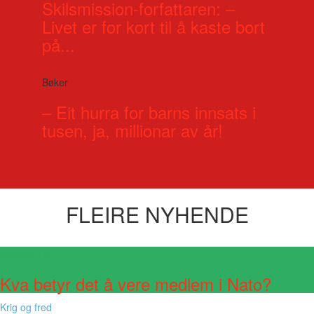
Skilsmission-forfattaren: –
Livet er for kort til å kaste bort
på...
Bøker
– Eit hurra for barns innsats i
tusen, ja, millionar av år!
FLEIRE NYHENDE
Visste du at?
Kva betyr det å vere medlem i Nato?
Krig og fred