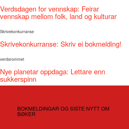
Verdsdagen for vennskap: Feirar
vennskap mellom folk, land og kulturar
Skrivekonkurranse
Skrivekonkurranse: Skriv ei bokmelding!
verdsrommet
Nye planetar oppdaga: Lettare enn
sukkerspinn
BOKMELDINGAR OG SISTE NYTT OM
BØKER