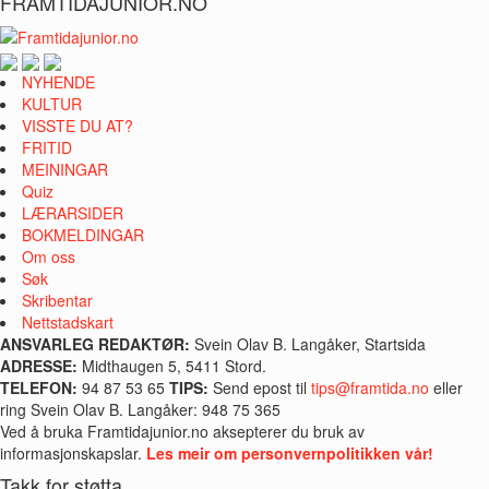
FRAMTIDAJUNIOR.NO
NYHENDE
KULTUR
VISSTE DU AT?
FRITID
MEININGAR
Quiz
LÆRARSIDER
BOKMELDINGAR
Om oss
Søk
Skribentar
Nettstadskart
ANSVARLEG REDAKTØR:
Svein Olav B. Langåker, Startsida
ADRESSE:
Midthaugen 5, 5411 Stord.
TELEFON:
94 87 53 65
TIPS:
Send epost til
tips@framtida.no
eller
ring Svein Olav B. Langåker: 948 75 365
Ved å bruka Framtidajunior.no aksepterer du bruk av
informasjonskapslar.
Les meir om personvernpolitikken vår!
Takk for støtta