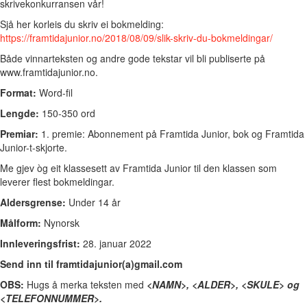
skrivekonkurransen vår!
Sjå her korleis du skriv ei bokmelding:
https://framtidajunior.no/2018/08/09/slik-skriv-du-bokmeldingar/
Både vinnarteksten og andre gode tekstar vil bli publiserte på
www.framtidajunior.no.
Format:
Word-fil
Lengde:
150-350 ord
Premiar:
1. premie: Abonnement på Framtida Junior, bok og Framtida
Junior-t-skjorte.
Me gjev òg eit klassesett av Framtida Junior til den klassen som
leverer flest bokmeldingar.
Aldersgrense:
Under 14 år
Målform:
Nynorsk
Innleveringsfrist:
28. januar 2022
Send inn til framtidajunior(a)gmail.com
OBS:
Hugs å merka teksten med
<NAMN>, <ALDER>, <SKULE> og
<TELEFONNUMMER>.