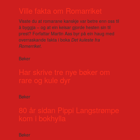
Ville fakta om Romarriket
Visste du at romarane kanskje var betre enn oss til
å byggja – og at ein keisar gjorde hesten sin til
prest? Forfattar Martin Aas byr på ein haug med
overraskande fakta i boka
Det kuleste fra
Romerriket
.
Bøker
Har skrive tre nye bøker om
rare og kule dyr
Bøker
80 år sidan Pippi Langstrømpe
kom i bokhylla
Bøker