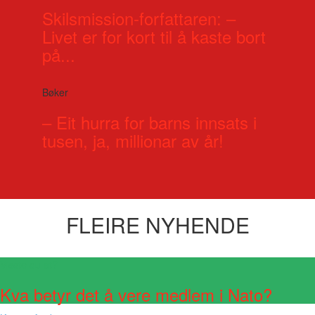
Skilsmission-forfattaren: –
Livet er for kort til å kaste bort
på...
Bøker
– Eit hurra for barns innsats i
tusen, ja, millionar av år!
FLEIRE NYHENDE
Visste du at?
Kva betyr det å vere medlem i Nato?