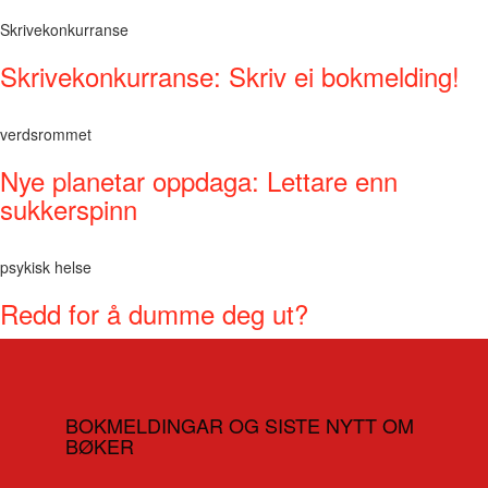
Skrivekonkurranse
Skrivekonkurranse: Skriv ei bokmelding!
verdsrommet
Nye planetar oppdaga: Lettare enn
sukkerspinn
psykisk helse
Redd for å dumme deg ut?
BOKMELDINGAR OG SISTE NYTT OM
BØKER