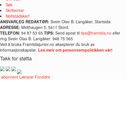
Søk
Skribentar
Nettstadskart
ANSVARLEG REDAKTØR:
Svein Olav B. Langåker, Startsida
ADRESSE:
Midthaugen 5, 5411 Stord.
TELEFON:
94 87 53 65
TIPS:
Send epost til
tips@framtida.no
eller
ring Svein Olav B. Langåker: 948 75 365
Ved å bruka Framtidajunior.no aksepterer du bruk av
informasjonskapslar.
Les meir om personvernpolitikken vår!
Takk for støtta
i abonnent
Lærarar
Foreldre