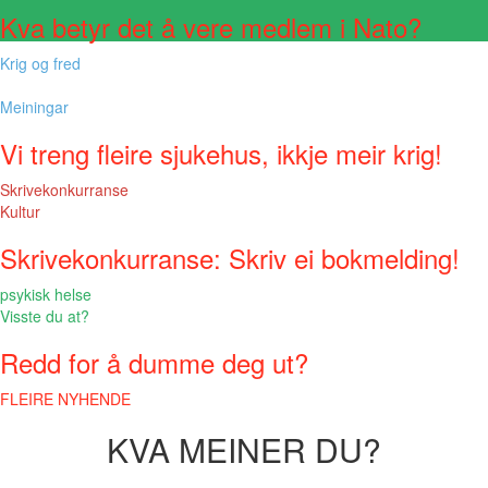
Kva betyr det å vere medlem i Nato?
Krig og fred
Meiningar
Vi treng fleire sjukehus, ikkje meir krig!
Skrivekonkurranse
Kultur
Skrivekonkurranse: Skriv ei bokmelding!
psykisk helse
Visste du at?
Redd for å dumme deg ut?
FLEIRE NYHENDE
KVA MEINER DU?