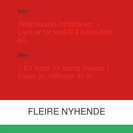
Bøker
Skilsmission-forfattaren: –
Livet er for kort til å kaste bort
på...
Bøker
– Eit hurra for barns innsats i
tusen, ja, millionar av år!
FLEIRE NYHENDE
Visste du at?