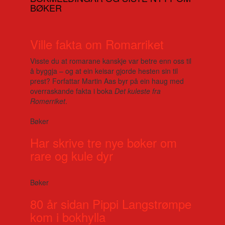
BØKER
Ville fakta om Romarriket
Visste du at romarane kanskje var betre enn oss til
å byggja – og at ein keisar gjorde hesten sin til
prest? Forfattar Martin Aas byr på ein haug med
overraskande fakta i boka
Det kuleste fra
Romerriket
.
Bøker
Har skrive tre nye bøker om
rare og kule dyr
Bøker
80 år sidan Pippi Langstrømpe
kom i bokhylla