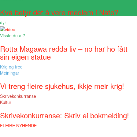
Kva betyr det å vere medlem i Nato?
dyr
Visste du at?
Rotta Magawa redda liv – no har ho fått
sin eigen statue
Krig og fred
Meiningar
Vi treng fleire sjukehus, ikkje meir krig!
Skrivekonkurranse
Kultur
Skrivekonkurranse: Skriv ei bokmelding!
FLEIRE NYHENDE