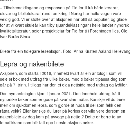
– Tilbakemeldingane og responsen på Tid for ti frå både lærarar,
elevar og bibliotekarar rundt omkring i Noreg har heile vegen vore
veldig god. Vi er stolte over at aksjonen har blitt så populær, og glade
for at vi kvart skuleår kan tilby sjuandeklassingar i heile landet nynorsk
kvalitetslitteratur, seier prosjektleiar for Tid for ti i Foreningen !les, Ole
Ivar Burås Storø.
Bilete frå ein tidlegare leseaksjon. Foto: Anna Kirsten Aaland Helleva
Lepra og nakenbilete
Aksjonen, som starta i 2016, inneheld kvart år ein antologi, som vil
seie ei bok med utdrag frå ulike bøker, med ti bøker tilpassa deg som
går på 7. trinn. I tillegg har den ei eiga nettside med utdrag og lydfiler.
Den nye antologien kjem i januar 2021. Den inneheld utdrag frå ti
nynorske bøker som er gode på kvar sine måtar. Kanskje vil du lære
meir om sjukdomen lepra, som gjorde at huda til dei som fekk den
råtna vekk? Eller kanskje du lurer på korleis det ville vere dersom eit
nakenbilete av deg kom på avvege på nettet? Dette er berre to av
tematikkane som blir tatt opp i neste aksjons bøker.