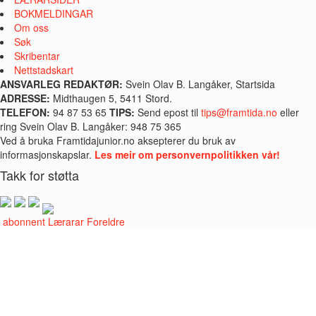
BOKMELDINGAR
Om oss
Søk
Skribentar
Nettstadskart
ANSVARLEG REDAKTØR:
Svein Olav B. Langåker, Startsida
ADRESSE:
Midthaugen 5, 5411 Stord.
TELEFON:
94 87 53 65
TIPS:
Send epost til
tips@framtida.no
eller
ring Svein Olav B. Langåker: 948 75 365
Ved å bruka Framtidajunior.no aksepterer du bruk av
informasjonskapslar.
Les meir om personvernpolitikken vår!
Takk for støtta
i abonnent
Lærarar
Foreldre