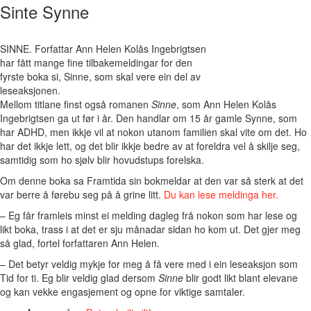
Sinte Synne
SINNE. Forfattar Ann Helen Kolås Ingebrigtsen
har fått mange fine tilbakemeldingar for den
fyrste boka si, Sinne, som skal vere ein del av
leseaksjonen.
Mellom titlane finst også romanen
Sinne
, som Ann Helen Kolås
Ingebrigtsen ga ut før i år. Den handlar om 15 år gamle Synne, som
har ADHD, men ikkje vil at nokon utanom familien skal vite om det. Ho
har det ikkje lett, og det blir ikkje bedre av at foreldra vel å skilje seg,
samtidig som ho sjølv blir hovudstups forelska.
Om denne boka sa Framtida sin bokmeldar at den var så sterk at det
var berre å førebu seg på å grine litt.
Du kan lese meldinga her.
– Eg får framleis minst ei melding dagleg frå nokon som har lese og
likt boka, trass i at det er sju månadar sidan ho kom ut. Det gjer meg
så glad, fortel forfattaren Ann Helen.
–
Det betyr veldig mykje for meg å få vere med i ein leseaksjon som
Tid for ti. Eg blir veldig glad dersom
Sinne
blir godt likt blant elevane
og kan vekke engasjement og opne for viktige samtaler.