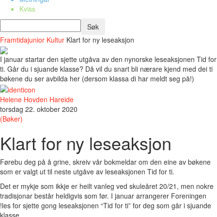
Kviss
Framtidajunior
Kultur
Klart for ny leseaksjon
I januar startar den sjette utgåva av den nynorske leseaksjonen Tid for
ti. Går du i sjuande klasse? Då vil du snart bli nærare kjend med dei ti
bøkene du ser avbilda her (dersom klassa di har meldt seg på!)
Helene Hovden Hareide
torsdag 22. oktober 2020
(Bøker)
Klart for ny leseaksjon
Førebu deg på å grine, skreiv vår bokmeldar om den eine av bøkene
som er valgt ut til neste utgåve av leseaksjonen Tid for ti.
Det er mykje som ikkje er heilt vanleg ved skuleåret 20/21, men nokre
tradisjonar består heldigvis som før. I januar arrangerer Foreningen
!les for sjette gong leseaksjonen “Tid for ti” for deg som går i sjuande
klasse.