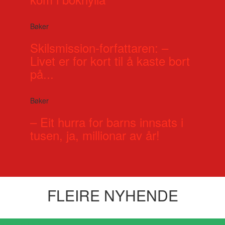
Bøker
Skilsmission-forfattaren: –
Livet er for kort til å kaste bort
på...
Bøker
– Eit hurra for barns innsats i
tusen, ja, millionar av år!
FLEIRE NYHENDE
Visste du at?