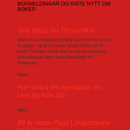
BOKMELDINGAR OG SISTE NYTT OM
BØKER
Ville fakta om Romarriket
Visste du at romarane kanskje var betre enn oss til
å byggja – og at ein keisar gjorde hesten sin til
prest? Forfattar Martin Aas byr på ein haug med
overraskande fakta i boka
Det kuleste fra
Romerriket
.
Bøker
Har skrive tre nye bøker om
rare og kule dyr
Bøker
80 år sidan Pippi Langstrømpe
kom i bokhylla