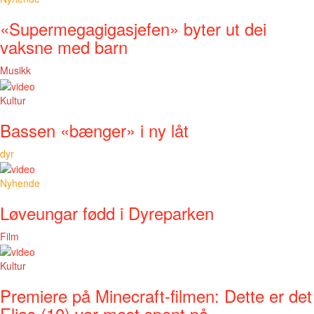
«Supermegagigasjefen» byter ut dei
vaksne med barn
Musikk
Kultur
Bassen «bænger» i ny låt
dyr
Nyhende
Løveungar fødd i Dyreparken
Film
Kultur
Premiere på Minecraft-filmen: Dette er det
Elias (10) var mest spent på