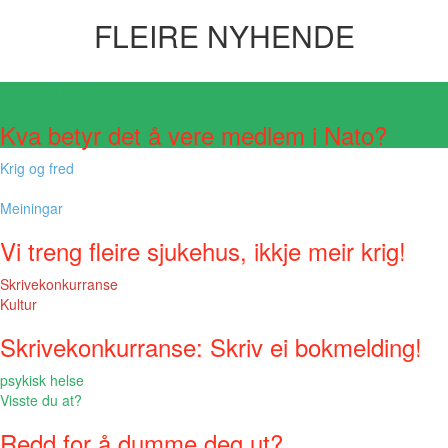
FLEIRE NYHENDE
Visste du at?
Kva betyr det å vere medlem i Nato?
Krig og fred
Meiningar
Vi treng fleire sjukehus, ikkje meir krig!
Skrivekonkurranse
Kultur
Skrivekonkurranse: Skriv ei bokmelding!
psykisk helse
Visste du at?
Redd for å dumme deg ut?