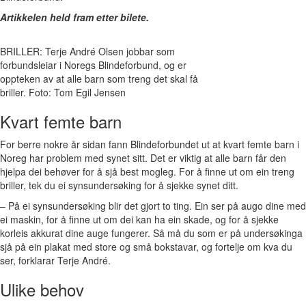
Artikkelen held fram etter bilete.
BRILLER: Terje André Olsen jobbar som
forbundsleiar i Noregs Blindeforbund, og er
oppteken av at alle barn som treng det skal få
briller. Foto: Tom Egil Jensen
Kvart femte barn
For berre nokre år sidan fann Blindeforbundet ut at kvart femte barn i
Noreg har problem med synet sitt. Det er viktig at alle barn får den
hjelpa dei behøver for å sjå best mogleg. For å finne ut om ein treng
briller, tek du ei synsundersøking for å sjekke synet ditt.
– På ei synsundersøking blir det gjort to ting. Ein ser på augo dine med
ei maskin, for å finne ut om dei kan ha ein skade, og for å sjekke
korleis akkurat dine auge fungerer. Så må du som er på undersøkinga
sjå på ein plakat med store og små bokstavar, og fortelje om kva du
ser, forklarar Terje André.
Ulike behov