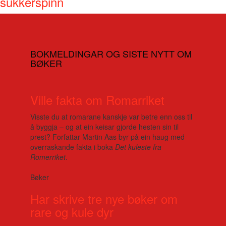
sukkerspinn
BOKMELDINGAR OG SISTE NYTT OM
BØKER
Ville fakta om Romarriket
Visste du at romarane kanskje var betre enn oss til
å byggja – og at ein keisar gjorde hesten sin til
prest? Forfattar Martin Aas byr på ein haug med
overraskande fakta i boka
Det kuleste fra
Romerriket
.
Bøker
Har skrive tre nye bøker om
rare og kule dyr