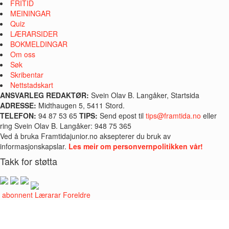
FRITID
MEININGAR
Quiz
LÆRARSIDER
BOKMELDINGAR
Om oss
Søk
Skribentar
Nettstadskart
ANSVARLEG REDAKTØR:
Svein Olav B. Langåker, Startsida
ADRESSE:
Midthaugen 5, 5411 Stord.
TELEFON:
94 87 53 65
TIPS:
Send epost til
tips@framtida.no
eller
ring Svein Olav B. Langåker: 948 75 365
Ved å bruka Framtidajunior.no aksepterer du bruk av
informasjonskapslar.
Les meir om personvernpolitikken vår!
Takk for støtta
i abonnent
Lærarar
Foreldre